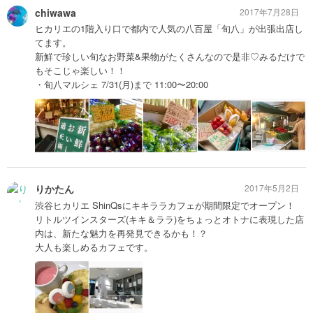
chiwawa
2017年7月28日
ヒカリエの1階入り口で都内で人気の八百屋「旬八」が出張出店し
てます。
新鮮で珍しい旬なお野菜&果物がたくさんなので是非♡みるだけで
もそこじゃ楽しい！！
・旬八マルシェ 7/31(月)まで 11:00〜20:00
りかたん
2017年5月2日
渋谷ヒカリエ ShinQsにキキララカフェが期間限定でオープン！
リトルツインスターズ(キキ＆ララ)をちょっとオトナに表現した店
内は、新たな魅力を再発見できるかも！？
大人も楽しめるカフェです。