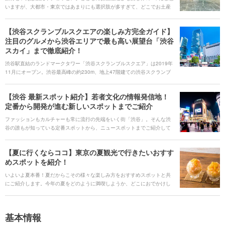
いますが、大都市・東京ではあまりにも選択肢が多すぎて、どこでお土産
を買えばいいかと迷う方も多いかもしれません。 今回は主要な駅周辺の商
業施設や空港、人気観光スポット、そして商業施設などに出店していない
【渋谷スクランブルスクエアの楽しみ方完全ガイド】
お菓子店まで、東京のお土産が購入できるスポットをご紹介します。ぜひ
注目のグルメから渋谷エリアで最も高い展望台「渋谷
参考にして、さらに東京旅行を満喫してください。
スカイ」まで徹底紹介！
渋谷駅直結のランドマークタワー「渋谷スクランブルスクエア」は2019年
11月にオープン。渋谷最高峰の約230m、地上47階建ての渋谷スクランブ
ルスクエアには、初上陸や新業態を含めた全212店舗もの「世界最旬」ショ
ップが揃います。また、渋谷で最も高い位置から東京の名所を眺めること
【渋谷 最新スポット紹介】若者文化の情報発信地！
ができる展望施設「渋谷スカイ」は、昼の眺望とはまた異なる夜の美しい
定番から開発が進む新しいスポットまでご紹介
演出が見どころです。注目のグルメやショップ、各フロアの特徴、駅から
のアクセスなど、より渋谷スクランブルスクエアを楽しめる情報をご紹介
ファッションもカルチャーも常に流行の先端をいく街「渋谷」。そんな渋
します！ # 渋谷スカイにも行っている！渋谷の話題の施設を巡る動画
谷の誰もが知っている定番スポットから、ニュースポットまでご紹介して
[youtube:id:r25xuPuN1GU]
いきます。さらに、オシャレカフェの激戦区でもある渋谷では、インスタ
映えのカフェやテイクアウトドリンクも見逃せません。 現在もなお進化し
【夏に行くならココ】東京の夏観光で行きたいおすす
続け新しく生まれ変わろうとしている渋谷の街に遊びに出掛けましょう。
めスポットを紹介！
いよいよ夏本番！夏だからこその様々な楽しみ方をおすすめスポットと共
にご紹介します。今年の夏をどのように満喫しようか、どこにおでかけし
ようかについて考える参考にしてみてください。
基本情報