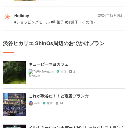
Holiday
2024年12月6日
#ショッピングモール #和菓子 #洋菓子（その他）
渋谷ヒカリエ ShinQs周辺のおでかけプラン
キューピーマヨカフェ
Yuko Tokutomi
東京
2
これが渋谷だ！！ど定番プラン☆
mzh
東京
24
イルミネーション🎄デート💓おしゃれなレストランも