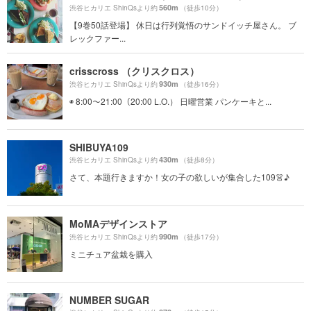
560m
渋谷ヒカリエ ShinQsより約
（徒歩10分）
【9巻50話登場】 休日は行列覚悟のサンドイッチ屋さん。 ブ
レックファー...
crisscross （クリスクロス）
930m
渋谷ヒカリエ ShinQsより約
（徒歩16分）
◉ 8:00〜21:00（20:00 L.O.） 日曜営業 パンケーキと...
SHIBUYA109
430m
渋谷ヒカリエ ShinQsより約
（徒歩8分）
さて、本題行きますか！女の子の欲しいが集合した109👗♪
MoMAデザインストア
990m
渋谷ヒカリエ ShinQsより約
（徒歩17分）
ミニチュア盆栽を購入
NUMBER SUGAR