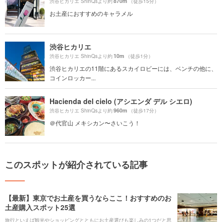
870m
渋谷ヒカリエ ShinQsより約
（徒歩15分）
お土産におすすめのキャラメル
渋谷ヒカリエ
10m
渋谷ヒカリエ ShinQsより約
（徒歩1分）
渋谷ヒカリエの11階にあるスカイロビーには、ベンチの他に、
コインロッカー...
Hacienda del cielo (アシエンダ デル シエロ)
960m
渋谷ヒカリエ ShinQsより約
（徒歩17分）
＠代官山 メキシカン〜さいこう！
このスポットが紹介されている記事
【最新】東京でお土産を買うならここ！おすすめのお
土産購入スポット25選
旅行といえば観光やショッピングとともにお土産選びも楽しみの1つだと思