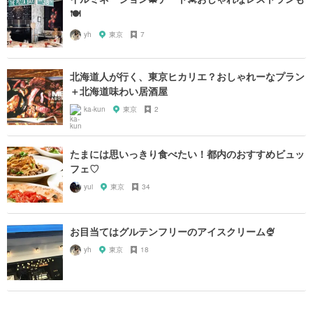
🍽
yh
東京
7
北海道人が行く、東京ヒカリエ？おしゃれーなプラン
＋北海道味わい居酒屋
ka-kun
東京
2
たまには思いっきり食べたい！都内のおすすめビュッ
フェ♡
yui
東京
34
お目当てはグルテンフリーのアイスクリーム🍨
yh
東京
18