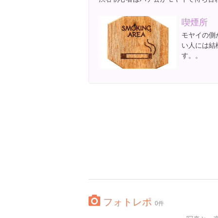
喫煙所
モヤイの側
い人には結
す。。
フォトレポ
0件