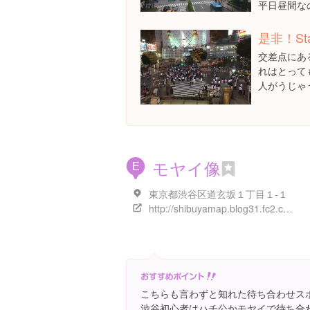
平日昼間な
是非！St
交差点にあ
れはとって
人がうじゃ
モヤイ像
E
東京都渋谷区道玄坂１丁目１-１
http://shibuyamap.blog31.fc2.com/blog-entry-4.html
こちらも言わずと知れた待ち合わせス
渋谷初心者はハチ公かモヤイで待ち合