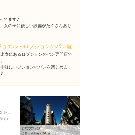
ってます♪
、女の子に優しい設備がたくさんあり
ジョエル・ロブションのパン屋
恵比寿にあるロブションのパン専門店で
す。
お手軽にロブションのパンを楽しめます
♪
東京都渋谷区道玄坂２丁目２９-１
https://www.instagram.com/explore/locations/215786452
SHIBUYA109
出典：
shibuya109.jp