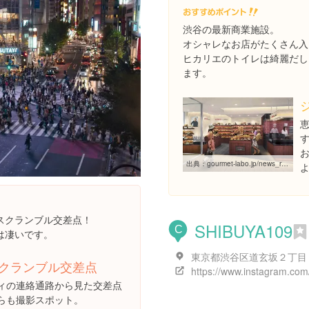
渋谷の最新商業施設。
オシャレなお店がたくさん入
ヒカリエのトイレは綺麗だし
ます。
出典：
gourmet-labo.jp/news_release/2012/02/1364.html
よ
スクランブル交差点！
SHIBUYA109
C
は凄いです。
クランブル交差点
ィの連絡通路から見た交差点
らも撮影スポット。