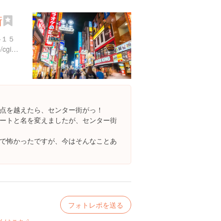
街
-１５
http://www.mcdonalds.co.jp/cgi-bin/shop/search3/store_data.cgi?strcode=13092
点を越えたら、センター街がっ！
ートと名を変えましたが、センター街
で怖かったですが、今はそんなことあ
フォトレポを送る