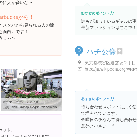
のに人が多いな〜
arbucksから！
誰もが知っているギャルの聖
るスタバから見られる人の流
最新ファッションはここで！
も面白いです！
うじゃ〜
ハチ公像
D
東京都渋谷区道玄坂２丁目
渋谷マップ 渋谷 モヤイ像
待ち合わせスポットによく使
出典：
shibuyamap.blog31.fc2.com/blog-entry-130.html
て埋もれています。
金曜日の夜なんて待ち合わせ
意外と小さい！？
ポット。
わせしよー！ってなります。