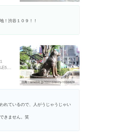
地！渋谷１０９！！
１
http://ja.wikipedia.org/wiki/%E5%BF%A0%E7%8A%AC%E3%83%8F%E3%83%81%E5%85%AC
出典：
ameblo.jp/tf2010/entry-10368282257.html
われているので、人がうじゃうじゃい
できません。笑