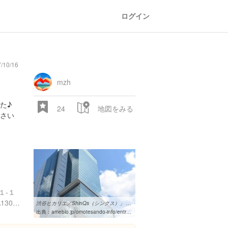
ログイン
10/16
oad
train
comic
mountain
sports
fishing
bbq
fashion
tradition
music
baby
camera
amusement
aquarium
sea
ball
baer
bell
flo
park
mzh
た♪
24
地図をみる
さい
28.522 px
１-１
https://tabelog.com/tokyo/A1303/A130301/13140309/
渋谷ヒカリエ／ShinQs（シンクス）」 が本日OPEN｜表参道＆青山 ...
出典：
ameblo.jp/omotesando-info/entry-11234061833.html