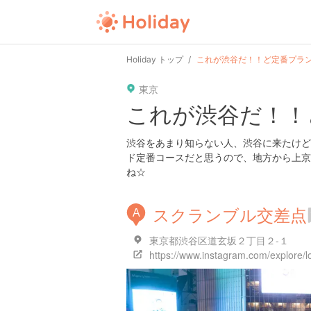
user
pin
tel
time
url
guide
Holiday トップ
これが渋谷だ！！ど定番プラ
東京
date
child
solitary
pet
driv
これが渋谷だ！！
tokyo
kanagawa
osaka
kyoto
hyo
渋谷をあまり知らない人、渋谷に来たけど
ド定番コースだと思うので、地方から上京
ね☆
スクランブル交差点
A
東京都渋谷区道玄坂２丁目２-１
https://www.instagram.com/explore/