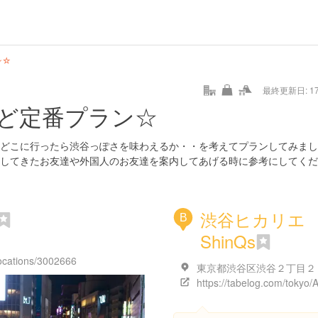
hot
type
star
camera
home
settings
profile
print
rank
mail
lock
calendar
access
ン☆
最終更新日: 17/
e
walking
cycling
nature
stroll
art
camp
history
castle
temple
cafe
gourmet
onsen
outdoor
world
public bath
shopping
general
railr
ど定番プラン☆
heritage
store
go
どこに行ったら渋谷っぽさを味わえるか・・を考えてプランしてみまし
してきたお友達や外国人のお友達を案内してあげる時に参考にしてくだ
渋谷ヒカリエ
B
ShinQs
locations/3002666
東京都渋谷区渋谷２丁目２