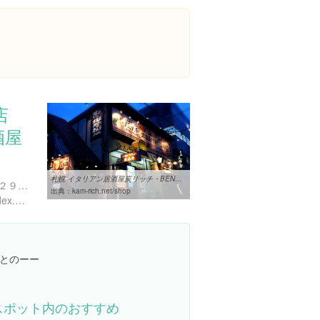
店
酒屋
札幌 イタリアン居酒屋炭リッチ・BENBEN店舗紹介
東京都大田区北馬込２丁目２９-１４
出典：
kam-rich.net/shop
http://kam-rich.net/shop/index.html#006
とのーー
スポット内のおすすめ