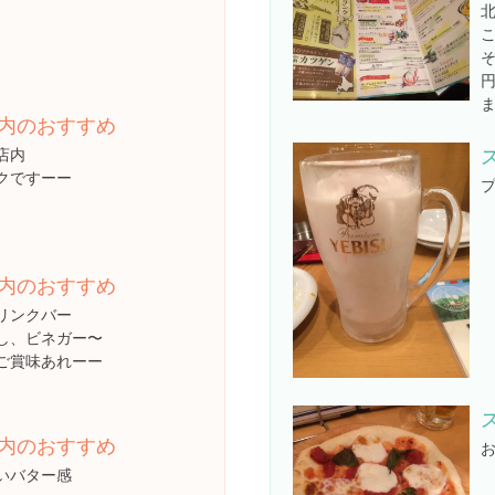
そ
円
内のおすすめ
店内
クですーー
内のおすすめ
リンクバー
し、ビネガー〜
ご賞味あれーー
内のおすすめ
お
いバター感