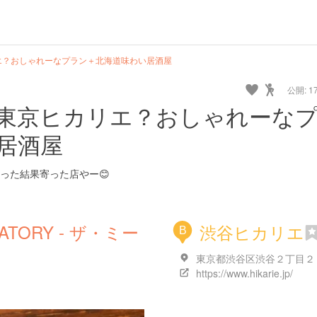
エ？おしゃれーなプラン＋北海道味わい居酒屋
公開: 17
東京ヒカリエ？おしゃれーな
居酒屋
った結果寄った店やー😊
RATORY - ザ・ミー
渋谷ヒカリエ
B
東京都渋谷区渋谷２丁目２
https://www.hikarie.jp/