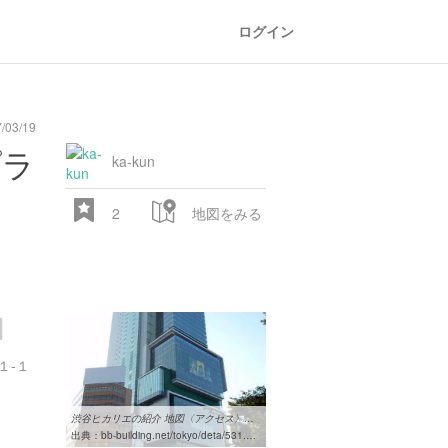
ログイン
/03/19
プラ
ka-kun
2
地図をみる
１-１
渋谷ヒカリエの紹介 地図〈アクセス〉と写真 -超高層複合ビル | 東京ビル景
出典：
bb-building.net/tokyo/deta/531.html