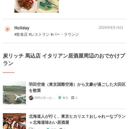
Holiday
2024年8月16日
#飲食店 #レストラン #バー・ラウンジ
炭リッチ 馬込店 イタリアン居酒屋周辺のおでかけプ
ラン
羽田空港（東京国際空港）から文豪が過ごした大田区
を散策
関西が好っきゃねん
東京
3
北海道人が行く、東京ヒカリエ？おしゃれーなプラン
＋北海道味わい居酒屋