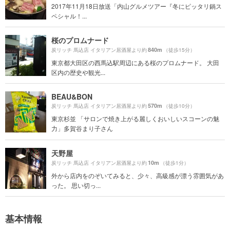
2017年11月18日放送「内山グルメツアー『冬にピッタリ鍋ス
ペシャル！...
桜のプロムナード
840m
炭リッチ 馬込店 イタリアン居酒屋より約
（徒歩15分）
東京都大田区の西馬込駅周辺にある桜のプロムナード。 大田
区内の歴史や観光...
BEAU&BON
570m
炭リッチ 馬込店 イタリアン居酒屋より約
（徒歩10分）
東京杉並 「サロンで焼き上がる麗しくおいしいスコーンの魅
力」多賀谷まり子さん
天野屋
10m
炭リッチ 馬込店 イタリアン居酒屋より約
（徒歩1分）
外から店内をのぞいてみると、少々、高級感が漂う雰囲気があ
った。 思い切っ...
基本情報