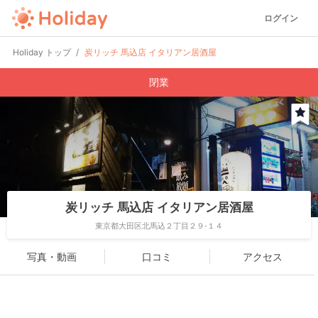
ログイン
Holiday トップ
炭リッチ 馬込店 イタリアン居酒屋
閉業
炭リッチ 馬込店 イタリアン居酒屋
東京都大田区北馬込２丁目２９-１４
写真・動画
口コミ
アクセス