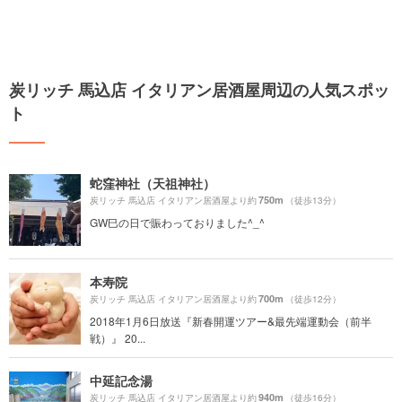
炭リッチ 馬込店 イタリアン居酒屋周辺の人気スポッ
ト
蛇窪神社（天祖神社）
750m
炭リッチ 馬込店 イタリアン居酒屋より約
（徒歩13分）
GW巳の日で賑わっておりました^_^
本寿院
700m
炭リッチ 馬込店 イタリアン居酒屋より約
（徒歩12分）
2018年1月6日放送『新春開運ツアー&最先端運動会（前半
戦）』 20...
中延記念湯
940m
炭リッチ 馬込店 イタリアン居酒屋より約
（徒歩16分）