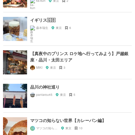
ka-kun
東京
2
イギリス🇬🇧
森本瑞生
東京
6
【真夜中のプリンス ロケ地へ行ってみよう】戸越銀
座・品川・太田エリア
MIKI
東京
3
品川の神社巡り
pantarou45
東京
5
マツコの知らない世界【カレーパン編】
マツコの知らない世界マニア
東京
10