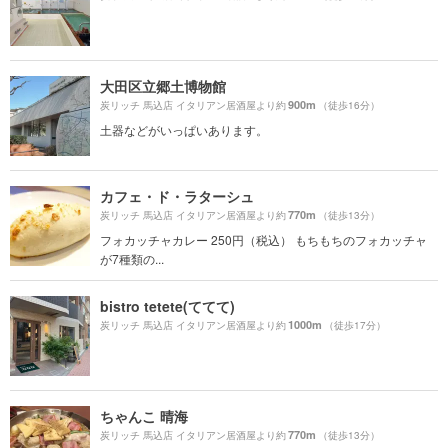
大田区立郷土博物館
900m
炭リッチ 馬込店 イタリアン居酒屋より約
（徒歩16分）
土器などがいっぱいあります。
カフェ・ド・ラターシュ
770m
炭リッチ 馬込店 イタリアン居酒屋より約
（徒歩13分）
フォカッチャカレー 250円（税込） もちもちのフォカッチャ
が7種類の...
bistro tetete(ててて)
1000m
炭リッチ 馬込店 イタリアン居酒屋より約
（徒歩17分）
ちゃんこ 晴海
770m
炭リッチ 馬込店 イタリアン居酒屋より約
（徒歩13分）