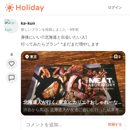
ログイン
ka-kun
新しいプランを投稿しました
9年前
身体にいい！！北海道と出会いたい人！
行ってみたらプラン^ ^まだまだ増やします
6
東京
2
北海道人が行く、東京ヒカリエ？おしゃれーなプ
渋谷から馬込、北海道人が友達に会いに行った結果寄っ
ラン＋北海道味わい居酒屋
た店やー😊 まだこのプランは開拓していきます！