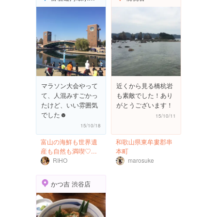
マラソン大会やって
近くから見る橋杭岩
て、人混みすごかっ
も素敵でした！あり
たけど、いい雰囲気
がとうございます！
でした☻
15/10/11
15/10/18
富山の海鮮も世界遺
和歌山県東牟婁郡串
産も自然も満喫♡...
本町
RIHO
marosuke
かつ吉 渋谷店