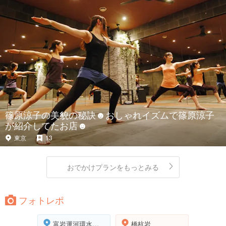
篠原涼子の美貌の秘訣☻おしゃれイズムで篠原涼子
が紹介してたお店☻
東京
13
おでかけプランをもっとみる
フォトレポ
富岩運河環水公園
橋杭岩