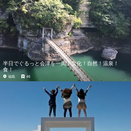
半日でぐるっと会津を一周！文化！自然！温泉！
食！
福島
46