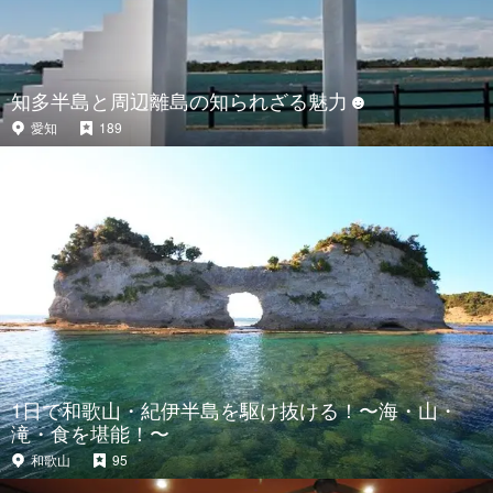
知多半島と周辺離島の知られざる魅力☻
愛知
189
1日で和歌山・紀伊半島を駆け抜ける！〜海・山・
滝・食を堪能！〜
和歌山
95