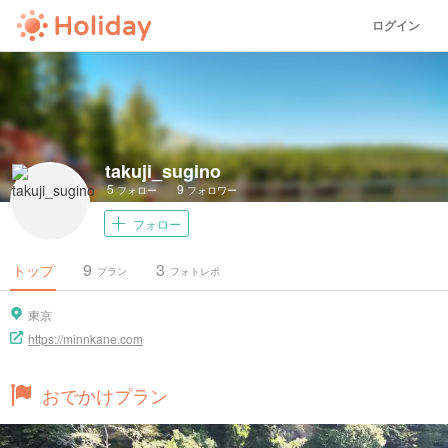
ログイン
takuji_sugino
5
9
フォロー
フォロワー
フォロー
9
3
トップ
プラン
フォトレポ
東京
https://minnkane.com
おでかけプラン