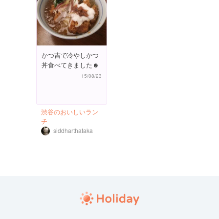
かつ吉で冷やしかつ
丼食べてきました☻
15/08/23
渋谷のおいしいラン
チ
siddharthataka