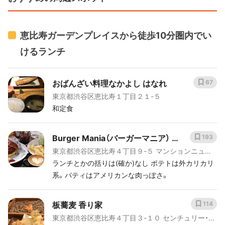
恵比寿ガーデンプレイスから徒歩10分圏内でい
けるランチ
おばんざい料理なかよし はなれ
67
東京都渋谷区恵比寿１丁目２１-５
和定食
Burger Mania（バーガーマニア） 恵
193
東京都渋谷区恵比寿４丁目９-５ マンションニュー
比寿店
恵比寿
ランチとかの括りは(確か)なし ポテトは外カリカリ
系。パティはアメリカンな肉っぽさ。
板蕎麦 香り家
114
東京都渋谷区恵比寿４丁目３-１０ センチュリー・パ