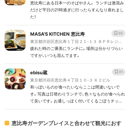
ーク 1F
恵比寿にある日本一のそばやさん。 ランチは激混み
だけど平日の21時過ぎに行ったらすんなり座れまし
た！
MASA'S KITCHEN 恵比寿
95
東京都渋谷区恵比寿１丁目２１-１３ ＢＰＲレジデ
ンス恵比寿 地下１階
疲れた時のご褒美にランチに。場所は分かりづらい
ですが、いつも混んでます。
ebisu蔵
81
東京都渋谷区恵比寿４丁目１０-３ Ｋ２ビル
和っぽいものが食べたいならここは間違いないで
す。写真は日替わりランチで、色々なものが食べられ
て良いです。お通しっぽく付いてくるごぼうチップ
スもおいしい。
恵比寿ガーデンプレイスと合わせて観光におす