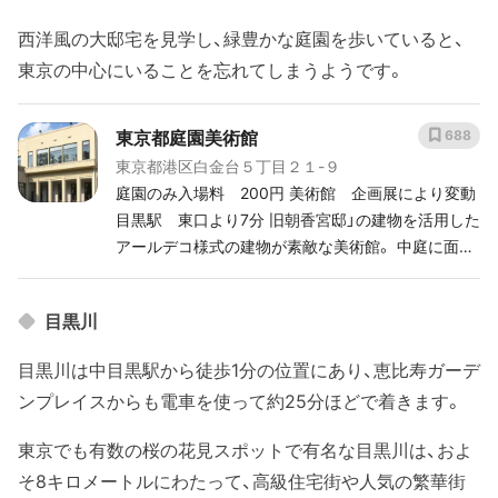
西洋風の大邸宅を見学し、緑豊かな庭園を歩いていると、
東京の中心にいることを忘れてしまうようです。
東京都庭園美術館
688
東京都港区白金台５丁目２１-９
庭園のみ入場料 200円 美術館 企画展により変動
目黒駅 東口より7分 旧朝香宮邸」の建物を活用した
アールデコ様式の建物が素敵な美術館。 中庭に面し
たカフェ併設
目黒川
目黒川は中目黒駅から徒歩1分の位置にあり、恵比寿ガーデ
ンプレイスからも電車を使って約25分ほどで着きます。
東京でも有数の桜の花見スポットで有名な目黒川は、およ
そ8キロメートルにわたって、高級住宅街や人気の繁華街