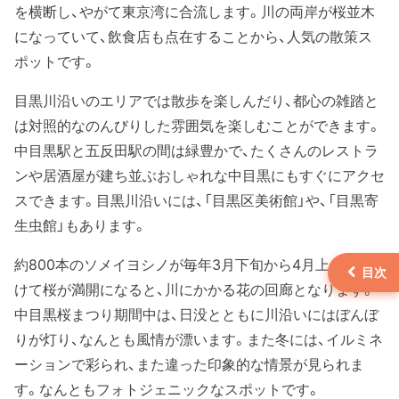
を横断し、やがて東京湾に合流します。川の両岸が桜並木
になっていて、飲食店も点在することから、人気の散策ス
ポットです。
目黒川沿いのエリアでは散歩を楽しんだり、都心の雑踏と
は対照的なのんびりした雰囲気を楽しむことができます。
中目黒駅と五反田駅の間は緑豊かで、たくさんのレストラ
ンや居酒屋が建ち並ぶおしゃれな中目黒にもすぐにアクセ
スできます。目黒川沿いには、「目黒区美術館」や、「目黒寄
生虫館」もあります。
約800本のソメイヨシノが毎年3月下旬から4月上旬にか
けて桜が満開になると、川にかかる花の回廊となります。
中目黒桜まつり期間中は、日没とともに川沿いにはぼんぼ
りが灯り、なんとも風情が漂います。また冬には、イルミネ
ーションで彩られ、また違った印象的な情景が見られま
す。なんともフォトジェニックなスポットです。