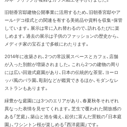
旧朝香宮邸建物公開事業に活用するため、旧朝香宮邸やア
ール・デコ様式との関連を有する美術品や資料を収集・保管
しています。展示は常に入れ替わるので、訪れるたびに楽
しめます。過去の展示は子供のファッションの歴史から、
メディチ家の宝石まで多岐にわたります。
2014年に改築され、2つの常設展スペースとカフェ、店舗
が入った別館が増築されました。これら2つの建物の周り
には広い回遊式庭園があり、日本の伝統的な茶室、ヨーロ
ッパ風のバラ園、彫刻などが鑑賞できるほか、モダンなレ
ストランもあります。
緑豊かな庭園には3つのエリアがあり、春夏秋冬それぞれ
異なった表情を見せてくれます。芝生で覆われた開放感の
ある「芝庭」、築山と池を備え、起伏に富んだ景観の「日本庭
園」、ワシントン桜が楽しめる「西洋庭園」です。