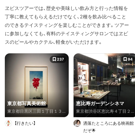
ヱビスツアーでは、歴史や美味しい飲み方と行った情報を
丁寧に教えてもらえるだけでなく、2種を飲み比べること
のできるテイスティングを楽しむことができます。ツアー
に参加しなくても、有料のテイスティングサロンではヱビ
スのビールやカクテル、軽食がいただけます。
237
94
東京都写真美術館
恵比寿ガーデンシネマ
東京都目黒区三田１丁目１３-
東京都渋谷区恵比寿４丁目２
３ 恵比寿ガーデンプレイス内
０-２
【行きたい】
洒落たところにある映画館
だぞ🌟