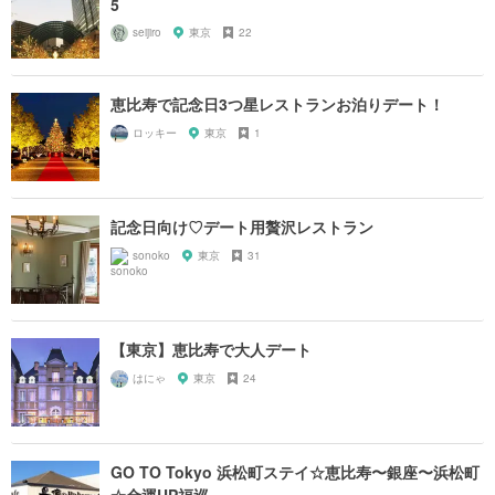
5
seijiro
東京
22
恵比寿で記念日3つ星レストランお泊りデート！
ロッキー
東京
1
記念日向け♡デート用贅沢レストラン
sonoko
東京
31
【東京】恵比寿で大人デート
はにゃ
東京
24
GO TO Tokyo 浜松町ステイ☆恵比寿〜銀座〜浜松町