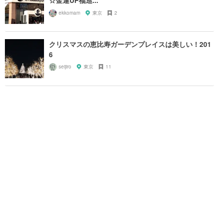
☆金運UP福巡...
ekkomam
東京
2
クリスマスの恵比寿ガーデンプレイスは美しい！201
6
seijiro
東京
11