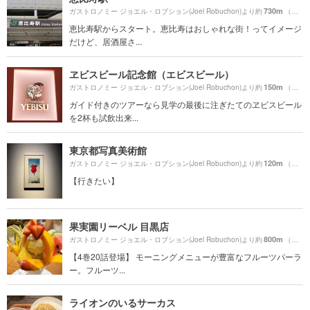
730m
ガストロノミー ジョエル・ロブション(Joel Robuchon)より約
（徒歩13分）
恵比寿駅からスタート。恵比寿はおしゃれな街！ってイメージ
だけど、居酒屋さ...
ヱビスビール記念館（エビスビール）
150m
ガストロノミー ジョエル・ロブション(Joel Robuchon)より約
（徒歩3分）
ガイド付きのツアーなら見学の最後に注ぎたてのヱビスビール
を2杯も試飲出来...
東京都写真美術館
120m
ガストロノミー ジョエル・ロブション(Joel Robuchon)より約
（徒歩2分）
【行きたい】
果実園リーベル 目黒店
800m
ガストロノミー ジョエル・ロブション(Joel Robuchon)より約
（徒歩14分）
【4巻20話登場】 モーニングメニューが豊富なフルーツパーラ
ー。フルーツ...
ライオンのいるサーカス