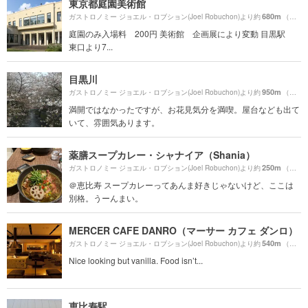
東京都庭園美術館
680m
ガストロノミー ジョエル・ロブション(Joel Robuchon)より約
（徒歩12分）
庭園のみ入場料 200円 美術館 企画展により変動 目黒駅
東口より7...
目黒川
950m
ガストロノミー ジョエル・ロブション(Joel Robuchon)より約
（徒歩16分）
満開ではなかったですが、お花見気分を満喫。屋台なども出て
いて、雰囲気あります。
薬膳スープカレー・シャナイア（Shania）
250m
ガストロノミー ジョエル・ロブション(Joel Robuchon)より約
（徒歩5分）
＠恵比寿 スープカレーってあんま好きじゃないけど、ここは
別格。うーんまい。
MERCER CAFE DANRO（マーサー カフェ ダンロ）
540m
ガストロノミー ジョエル・ロブション(Joel Robuchon)より約
（徒歩9分）
Nice looking but vanilla. Food isn’t...
恵比寿駅