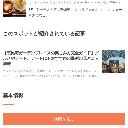
740m
ガストロノミー ジョエル・ロブション(Joel Robuchon)より約
（徒歩13分）
3F。半テラス？席は喫煙可。 タコライスがおいしい。カレー
も気になる。
このスポットが紹介されている記事
【恵比寿ガーデンプレイスの楽しみ方完全ガイド】グ
ルメやアート、デートにもおすすめの最新の見どころ
満載！
大人のためのお洒落な街「恵比寿」のランドマークでもある恵比寿ガーデ
ンプレイス。建物やデザインの美しさは人気ドラマのロケ地としても有名
です。デートスポットとしても有名で、特にクリスマスのイルミネーショ
ンには多くのカップルが訪れます。今回は恵比寿ガーデンプレイスでのお
得・贅沢なグルメや、アートスポット、時期限定のイベント情報をまとめ
基本情報
てご紹介します。
地図を見る