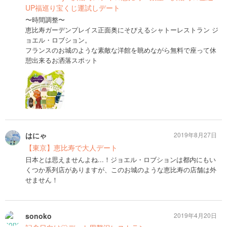
UP福巡り宝くじ運試しデート
〜時間調整〜
恵比寿ガーデンプレイス正面奥にそびえるシャトーレストラン ジ
ョエル・ロブション。
フランスのお城のような素敵な洋館を眺めながら無料で座って休
憩出来るお洒落スポット
はにゃ
2019年8月27日
【東京】恵比寿で大人デート
日本とは思えませんよね...！ジョエル・ロブションは都内にもい
くつか系列店がありますが、このお城のような恵比寿の店舗は外
せません！
sonoko
2019年4月20日