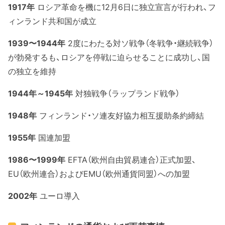
1917年
ロシア革命を機に12月6日に独立宣言が行われ、フ
ィンランド共和国が成立
1939〜1944年
2度にわたる対ソ戦争（冬戦争・継続戦争）
が勃発するも、ロシアを停戦に迫らせることに成功し、国
の独立を維持
1944年～1945年
対独戦争（ラップランド戦争）
1948年
フィンランド・ソ連友好協力相互援助条約締結
1955年
国連加盟
1986〜1999年
EFTA（欧州自由貿易連合）正式加盟、
EU（欧州連合）およびEMU（欧州通貨同盟）への加盟
2002年
ユーロ導入