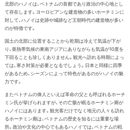
北部のハノイは、ベトナムの首都であり政治の中心地とし
て存在します。ヨーロピアンな建造物の多いホーチミンに
対して、ハノイは史跡や城跡など王朝時代の建造物が多い
のが特徴です。
国土の北部に位置することから乾期は冷えて気温が下が
り、亜熱帯気候の東南アジアにありながらも気温が10度を
下回ることも珍しくありません。観光へ訪れる時期によっ
ては、寒さ対策が必要となるでしょう。日本と同様に四季
があるため、シーズンによって特色があるのがハノイの魅
力です。
またベトナムの偉人といえば革命の父とも呼ばれるホーチ
ミン氏が挙げられますが、その亡骸が眠るホーチミン廊が
ハノイにはあります。観光客だけでなく地元の人々も訪れ
るホーチミン廊は、ベトナムの歴史を知るには重要な場
所。政治や文化の中心でもあるハノイでは、ベトナムの戦