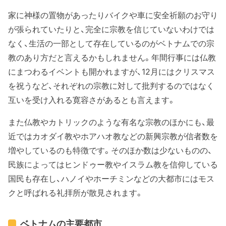
家に神様の置物があったりバイクや車に安全祈願のお守り
が張られていたりと、完全に宗教を信じていないわけでは
なく、生活の一部として存在しているのがベトナムでの宗
教のあり方だと言えるかもしれません。年間行事には仏教
にまつわるイベントも開かれますが、12月にはクリスマス
を祝うなど、それぞれの宗教に対して批判するのではなく
互いを受け入れる寛容さがあるとも言えます。
また仏教やカトリックのような有名な宗教のほかにも、最
近ではカオダイ教やホアハオ教などの新興宗教が信者数を
増やしているのも特徴です。そのほか数は少ないものの、
民族によってはヒンドゥー教やイスラム教を信仰している
国民も存在し、ハノイやホーチミンなどの大都市にはモス
クと呼ばれる礼拝所が散見されます。
ベトナムの主要都市