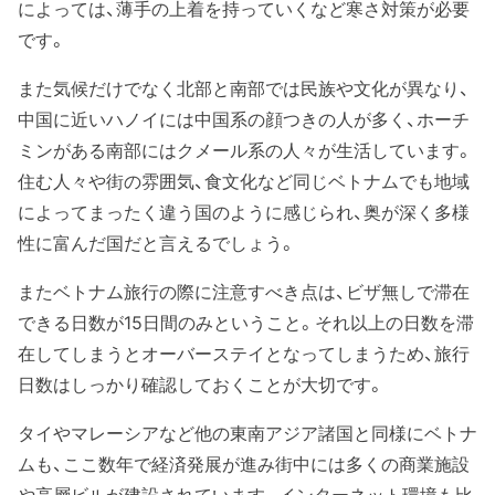
によっては、薄手の上着を持っていくなど寒さ対策が必要
です。
また気候だけでなく北部と南部では民族や文化が異なり、
中国に近いハノイには中国系の顔つきの人が多く、ホーチ
ミンがある南部にはクメール系の人々が生活しています。
住む人々や街の雰囲気、食文化など同じベトナムでも地域
によってまったく違う国のように感じられ、奥が深く多様
性に富んだ国だと言えるでしょう。
またベトナム旅行の際に注意すべき点は、ビザ無しで滞在
できる日数が15日間のみということ。それ以上の日数を滞
在してしまうとオーバーステイとなってしまうため、旅行
日数はしっかり確認しておくことが大切です。
タイやマレーシアなど他の東南アジア諸国と同様にベトナ
ムも、ここ数年で経済発展が進み街中には多くの商業施設
や高層ビルが建設されています。インターネット環境も比