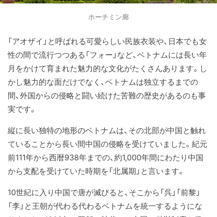
ホーチミン廊
「アオザイ」と呼ばれる可愛らしい民族衣装や、日本でも女
性の間で流行つつある「フォー」など、ベトナムには長い年
月をかけて育まれた魅力的な文化がたくさんあります。し
かし魅力的な面だけでなく、ベトナムは独立するまでの
間、外国からの侵略と闘い続けた苦難の歴史があるのも事
実です。
縦に長い独特の地形のベトナムは、その北部が中国と触れ
ていることから長い間中国の侵略を受けていました。紀元
前111年から西暦938年までの、約1,000年間にわたり中国
から支配を受けていた時期を「北属期」と言います。
10世紀に入り中国で唐が滅びると、そこから「呉」「前黎」
「李」と王朝が代わる代わるベトナムを統一するようにな