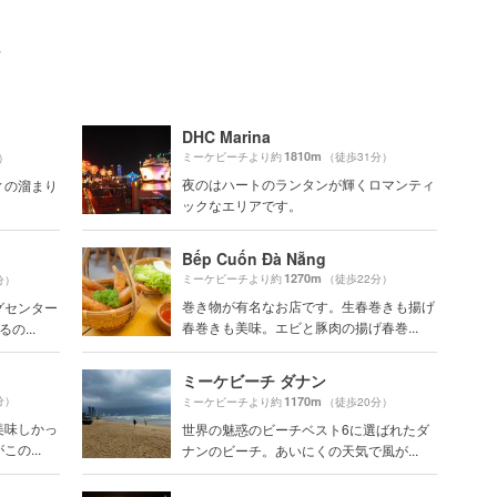
ト
DHC Marina
1810m
ミーケビーチより約
（徒歩31分）
）
夜のはハートのランタンが輝くロマンティ
ィの溜まり
ックなエリアです。
Bếp Cuốn Đà Nẵng
1270m
ミーケビーチより約
（徒歩22分）
分）
巻き物が有名なお店です。生春巻きも揚げ
グセンター
春巻きも美味。エビと豚肉の揚げ春巻...
の...
ミーケビーチ ダナン
分）
1170m
ミーケビーチより約
（徒歩20分）
美味しかっ
世界の魅惑のビーチベスト6に選ばれたダ
の...
ナンのビーチ。あいにくの天気で風が...