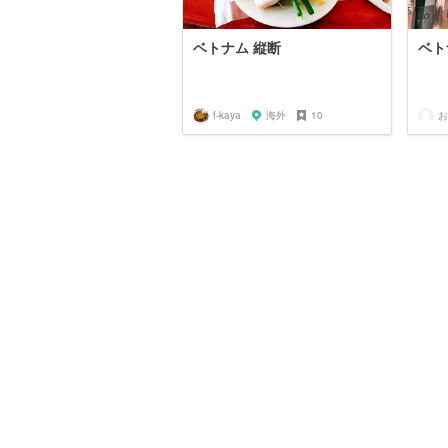
ベトナム 縦断
ベト
f-kaya
海外
10
お