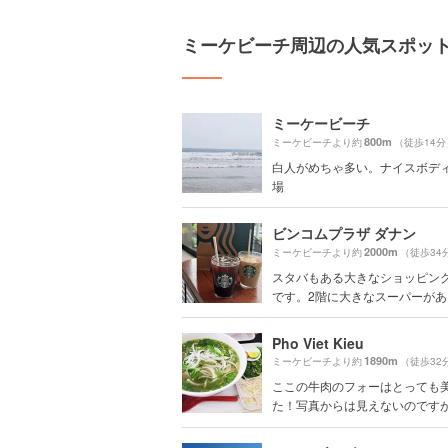
ミーケビーチ周辺の人気スポッ
ミーケービーチ
800m
ミーケビーチより約
（徒歩14分
白人がめちゃ多い。ナイスボデ
場
ビンコムプラザ ダナン
2000m
ミーケビーチより約
（徒歩34
スタバもある大きなショッピン
です。2階に大きなスーパーがある
Pho Viet Kieu
1890m
ミーケビーチより約
（徒歩32
ここの牛肉のフォーはとっても
た！写真からは見えないのですがこ