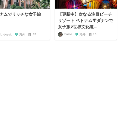
ナムでリッチな女子旅
【更新中】次なる注目ビーチ
リゾート ベトナム🌴ダナンで
女子旅♪世界文化遺...
しゃかん
海外
33
momo
海外
16