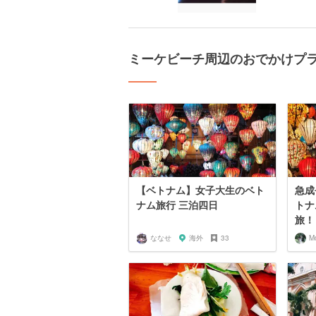
ミーケビーチ周辺のおでかけプ
【ベトナム】女子大生のベト
急成
ナム旅行 三泊四日
トナ
旅！
ななせ
海外
33
M