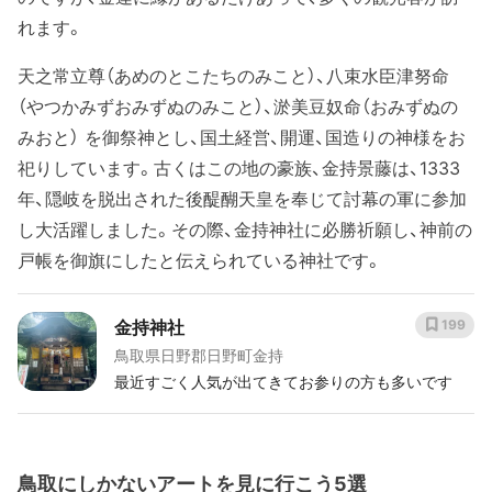
れます。
天之常立尊（あめのとこたちのみこと）、八束水臣津努命
（やつかみずおみずぬのみこと）、淤美豆奴命（おみずぬの
みおと） を御祭神とし、国土経営、開運、国造りの神様をお
祀りしています。古くはこの地の豪族、金持景藤は、1333
年、隠岐を脱出された後醍醐天皇を奉じて討幕の軍に参加
し大活躍しました。その際、金持神社に必勝祈願し、神前の
戸帳を御旗にしたと伝えられている神社です。
金持神社
199
鳥取県日野郡日野町金持
最近すごく人気が出てきてお参りの方も多いです
鳥取にしかないアートを見に行こう5選