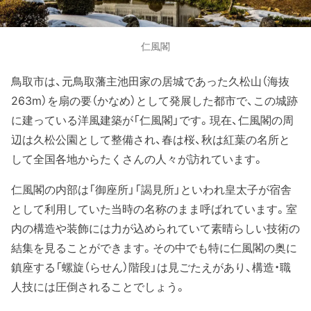
仁風閣
鳥取市は、元鳥取藩主池田家の居城であった久松山（海抜
263m）を扇の要（かなめ）として発展した都市で、この城跡
に建っている洋風建築が「仁風閣」です。現在、仁風閣の周
辺は久松公園として整備され、春は桜、秋は紅葉の名所と
して全国各地からたくさんの人々が訪れています。
仁風閣の内部は「御座所」「謁見所」といわれ皇太子が宿舎
として利用していた当時の名称のまま呼ばれています。室
内の構造や装飾には力が込められていて素晴らしい技術の
結集を見ることができます。その中でも特に仁風閣の奥に
鎮座する「螺旋（らせん）階段」は見ごたえがあり、構造・職
人技には圧倒されることでしょう。