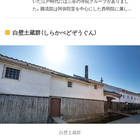
いた江戸時代には三谷の寺院グループがありまし
た。圓流院は阿弥陀堂を中心にした西明院に属しま
す。
白壁土蔵群（しらかべどぞうぐん）
白壁土蔵群