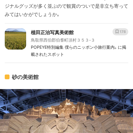
ジナルグッズが多く並ぶので観賞のついで是非立ち寄って
みてはいかがでしょうか。
植田正治写真美術館
178
鳥取県西伯郡伯耆町須村３５３-３
POPEYE特別編集 僕らのニッポン小旅行案内。に掲
載されたスポット
砂の美術館