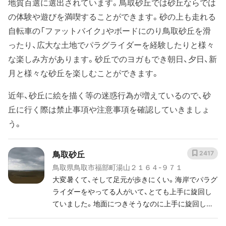
地質百選に選出されています。鳥取砂丘では砂丘ならでは
の体験や遊びを満喫することができます。砂の上も走れる
自転車の「ファットバイク」やボードにのり鳥取砂丘を滑
ったり、広大な土地でパラグライダーを経験したりと様々
な楽しみ方があります。砂丘でのヨガもでき朝日、夕日、新
月と様々な砂丘を楽しむことができます。
近年、砂丘に絵を描く等の迷惑行為が増えているので、砂
丘に行く際は禁止事項や注意事項を確認していきましょ
う。
鳥取砂丘
2417
鳥取県鳥取市福部町湯山２１６４-９７１
大変暑くて、そして足元が歩きにくい。海岸でパラグ
ライダーをやってる人がいて、とても上手に旋回し
ていました。地面につきそうなのに上手に旋回して
いました。