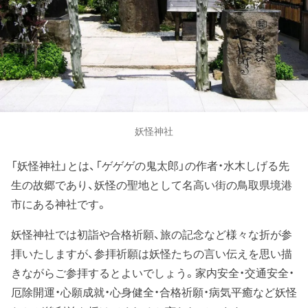
妖怪神社
「妖怪神社」とは、「ゲゲゲの鬼太郎」の作者・水木しげる先
生の故郷であり、妖怪の聖地として名高い街の鳥取県境港
市にある神社です。
妖怪神社では初詣や合格祈願、旅の記念など様々な折が参
拝いたしますが、参拝祈願は妖怪たちの言い伝えを思い描
きながらご参拝するとよいでしょう。家内安全・交通安全・
厄除開運・心願成就・心身健全・合格祈願・病気平癒など妖怪