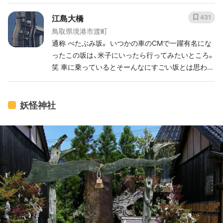
江島大橋
431
鳥取県境港市渡町
通称 べたぶみ坂。 いつかの車のCMで一躍有名にな
ったこの坂は、米子にいったら行ってみたいところ。
笑 車に乗っているとそーんなにすごい坂とは思わな
いけれど、遠くからみるとかなりすごい。
妖怪神社