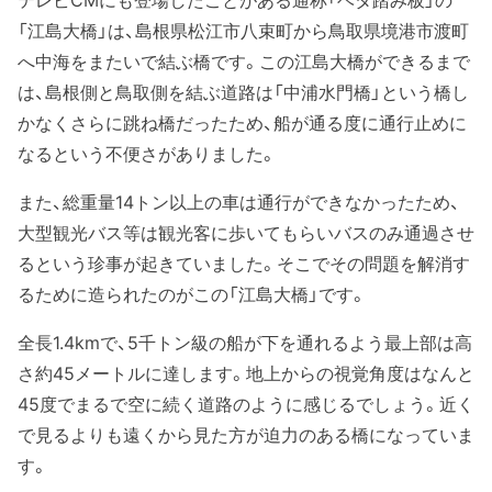
「江島大橋」は、島根県松江市八束町から鳥取県境港市渡町
へ中海をまたいで結ぶ橋です。この江島大橋ができるまで
は、島根側と鳥取側を結ぶ道路は「中浦水門橋」という橋し
かなくさらに跳ね橋だったため、船が通る度に通行止めに
なるという不便さがありました。
また、総重量14トン以上の車は通行ができなかったため、
大型観光バス等は観光客に歩いてもらいバスのみ通過させ
るという珍事が起きていました。そこでその問題を解消す
るために造られたのがこの「江島大橋」です。
全長1.4kmで、5千トン級の船が下を通れるよう最上部は高
さ約45メートルに達します。地上からの視覚角度はなんと
45度でまるで空に続く道路のように感じるでしょう。近く
で見るよりも遠くから見た方が迫力のある橋になっていま
す。