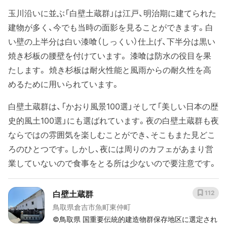
玉川沿いに並ぶ「白壁土蔵群」は江戸、明治期に建てられた
建物が多く、今でも当時の面影を見ることができます。白
い壁の上半分は白い漆喰（しっくい）仕上げ、下半分は黒い
焼き杉板の腰壁を付けています。 漆喰は防水の役目を果
たします。 焼き杉板は耐火性能と風雨からの耐久性を高
めるために用いられています。
白壁土蔵群は、「かおり風景100選」そして「美しい日本の歴
史的風土100選」にも選ばれています。夜の白壁土蔵群も夜
ならではの雰囲気を楽しむことができ、そこもまた見どこ
ろのひとつです。しかし、夜には周りのカフェがあまり営
業していないので食事をとる所は少ないので要注意です。
白壁土蔵群
112
鳥取県倉吉市魚町東仲町
©️鳥取県 国重要伝統的建造物群保存地区に選定され