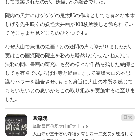
して提案されたのが、「妖怪」との融合でした。
院内の天井にはゲゲゲの鬼太郎の作者としても有名な水木
しげる先生咲くの妖怪天井画が108枚所狭しと飾られてい
てそこもまた見どころのひとつです。
なぜ大山で妖怪の絵画？との疑問の声も挙がりましたが、
実はこの圓流院の院主を務めた嗒然（とうぜん・ねん）は、
法務の間に書画の研究にも努め様々な作品を残した絵師と
しても有名で、ならばお寺と絵画、そして霊峰大山の不思
議なパワーを融合させ、もっと身近に大山の本質を感じて
もらいたいとの思いからこの取り組みを実施するに至りま
した。
圓流院
10
鳥取県西伯郡大山町大山５８
大山寺が三千石の寺領を有し四十二支院を統括して