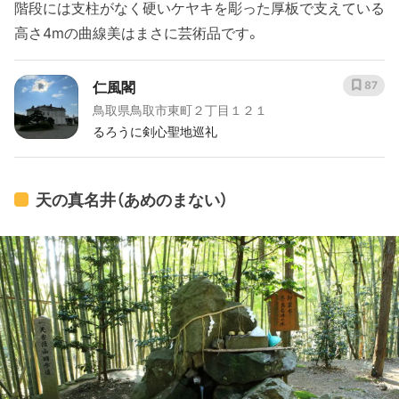
階段には支柱がなく硬いケヤキを彫った厚板で支えている
高さ4mの曲線美はまさに芸術品です。
仁風閣
87
鳥取県鳥取市東町２丁目１２１
るろうに剣心聖地巡礼
天の真名井（あめのまない）