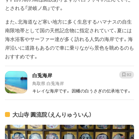
とされる「淤岐ノ島」です。
また、北海道など寒い地方に多く生息するハマナスの自生
南限地帯として国の天然記念物に指定されていて、夏には
海水浴客やサーファー達が多く訪れる人気の海岸です。海
岸沿いに道路もあるので車に乗りながら景色を眺めるのも
おすすめです。
白兎海岸
92
鳥取県 白兎海岸
キレイな海岸です。 因幡の白うさぎの伝承地です。
大山寺 圓流院（えんりゅういん）