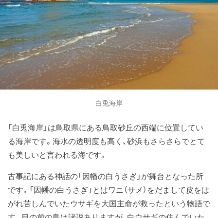
白兎海岸
「白兎海岸」は鳥取県にある鳥取砂丘の西端に位置してい
る海岸です。海水の透明度も高く、砂浜もさらさらでとて
も美しいと言われる海です。
古事記にある神話の「因幡の白うさぎ」が舞台となった所
です。「因幡の白うさぎ」とはワニ（サメ）をだまして皮をは
がれ苦しんでいたウサギを大国主命が救ったという物語で
す。目の前の島は諸説ありますが、白ウサギの住んでいた