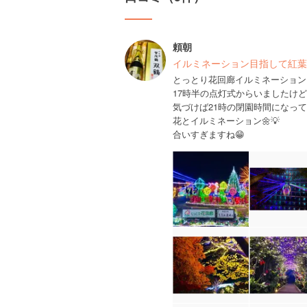
頼朝
イルミネーション目指して紅葉
とっとり花回廊イルミネーション
17時半の点灯式からいましたけど
気づけば21時の閉園時間になって
花とイルミネーション🌼💡
合いすぎますね😁