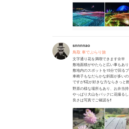
snnnnao
鳥取 車でぶらり旅
文字通り花を満喫できます🌼🌸
敷地面積がやたらと広い事もあり
敷地内のスポットを15分で回る
車椅子もなだらかな斜面が多いの
ですが❗️花が好きな方ならきっと飽
野原の様な場所もあり、お弁当持
やっぱり大山をバックに花撮るし
良さは写真でご確認を❗️