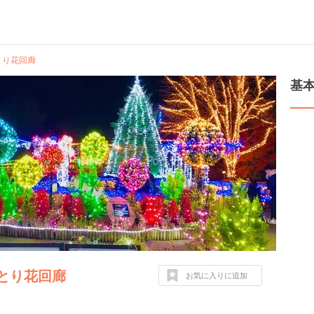
とり花回廊
基
とり花回廊
お気に入りに追加