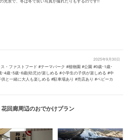
の光景で、冬は冬で良い写真が撮れたりもするのです!!
2025年9月30日
ス・ファストフード #テーマパーク #植物園 #公園 #0歳･1歳･
3歳･4歳･5歳･6歳(幼児)が楽しめる #小学生の子供が楽しめる #中
子供と一緒に大人も楽しめる #駐車場あり #売店あり #ベビーカ
り花回廊周辺のおでかけプラン