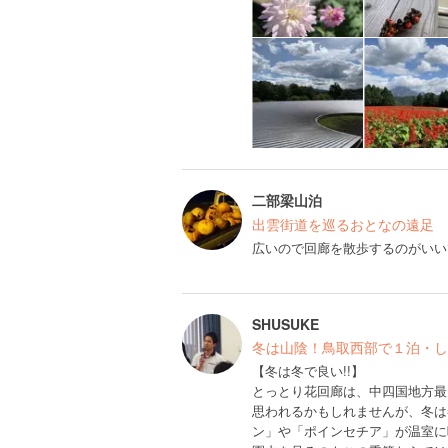
二部梁山泊
出雲街道を巡るおとなの遠足
広いので回廊を散歩するのがいい
SHUSUKE
冬は山陰！鳥取西部で１泊・し
【冬は冬で良い!!】
とっとり花回廊は、中四国地方最
思われるかもしれませんが、冬は
ン」や「ポインセチア」が温室に