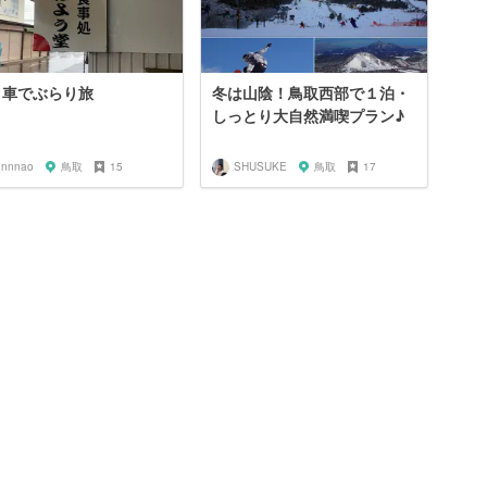
 車でぶらり旅
冬は山陰！鳥取西部で１泊・
しっとり大自然満喫プラン♪
nnnnao
鳥取
15
SHUSUKE
鳥取
17