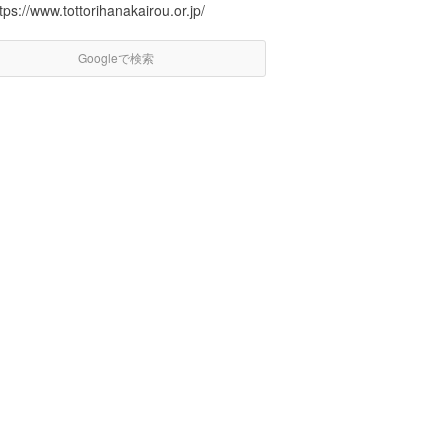
tps://www.tottorihanakairou.or.jp/
Googleで検索