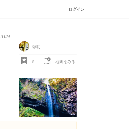
ログイン
/11/26
railroad
train
comic
mountain
sports
fishing
bbq
fashion
tradition
music
baby
camera
amusement
aquarium
sea
ball
baer
bell
park
頼朝
5
地図をみる
28.522 px