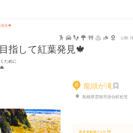
de
hot
type
star
camera
home
settings
profile
print
rank
mail
lock
calendar
access
発見🍁
公開: 18
drive
walking
cycling
nature
stroll
art
camp
history
castle
temple
cafe
gourmet
onsen
outdoor
world
public bath
shopping
general
目指して紅葉発見🍁
heritage
store
hyogo
くために

龍頭が滝
B
島根県雲南市掛合町松笠