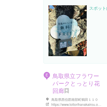
スポット
鳥取県立フラワー
E
パークとっとり花
回廊
鳥取県西伯郡南部町鶴田１１０
https://www.tottorihanakairou.or.jp/