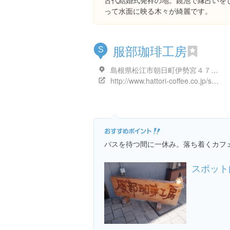
古代結婚式発祥の地。鏡池で縁占いを
って水面に映る木々が綺麗です。
服部珈琲工房
S
島根県松江市朝日町伊勢宮４７２-２
http://www.hattori-coffee.co.jp/shop/hattori/index.htm#shamine
バスを待つ間に一休み。落ち着くカフ
スポット