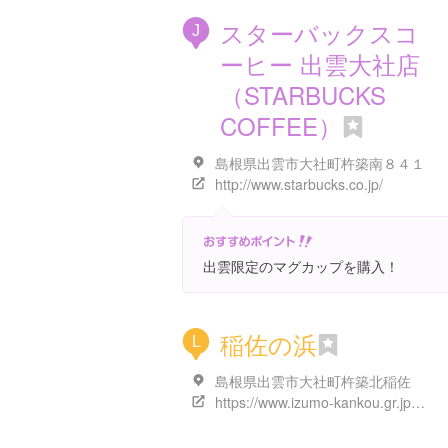
スターバックスコ
J
ーヒー 出雲大社店
（STARBUCKS
COFFEE）
島根県出雲市大社町杵築南８４１
http://www.starbucks.co.jp/
出雲限定のマグカップを購入！
稲佐の浜
L
島根県出雲市大社町杵築北稲佐
https://www.izumo-kankou.gr.jp/213