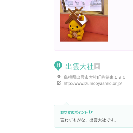
出雲大社
H
島根県出雲市大社町杵築東１９５
http://www.izumooyashiro.or.jp/
言わずもがな、出雲大社です。