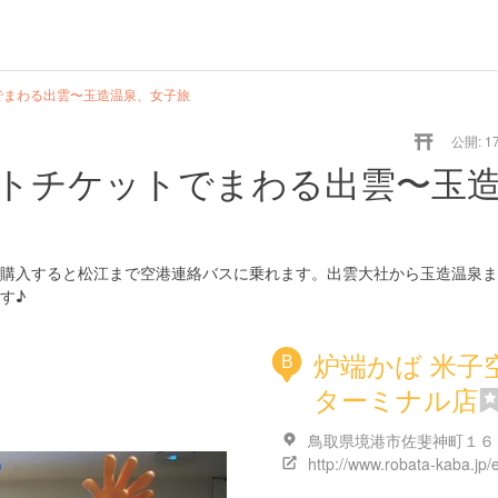
でまわる出雲〜玉造温泉、女子旅
公開: 17
トチケットでまわる出雲〜玉
購入すると松江まで空港連絡バスに乗れます。出雲大社から玉造温泉ま
す♪
炉端かば 米子
B
ターミナル店
鳥取県境港市佐斐神町１６