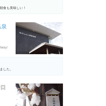
朝食も美味しい！
温泉
ilway/
ました。
館