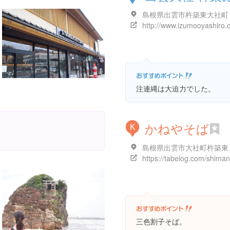
島根県出雲市杵築東大社町
注連縄は大迫力でした。
かねやそば
K
島根県出雲市大社町杵築東
三色割子そば。