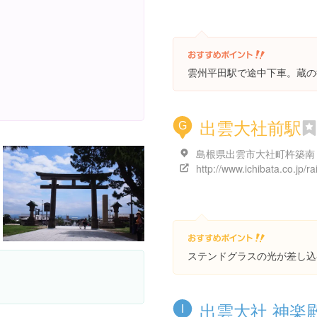
雲州平田駅で途中下車。蔵の
出雲大社前駅
G
島根県出雲市大社町杵築南
ステンドグラスの光が差し込
出雲大社 神楽
I