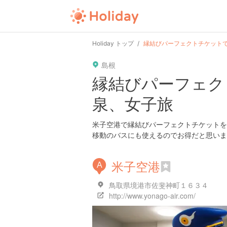
Holiday トップ
縁結びパーフェクトチケット
島根
縁結びパーフェク
泉、女子旅
米子空港で縁結びパーフェクトチケットを
移動のバスにも使えるのでお得だと思いま
米子空港
A
鳥取県境港市佐斐神町１６３４
http://www.yonago-air.com/