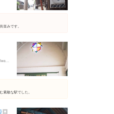
街並みです。
http://www.ichibata.co.jp/railway/operate/stations/00.html
む素敵な駅でした。
殿