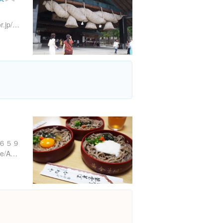
http://www.izumooyashiro.or.jp/guide.html
６５９
https://tabelog.com/shimane/A3202/A320201/32000169/