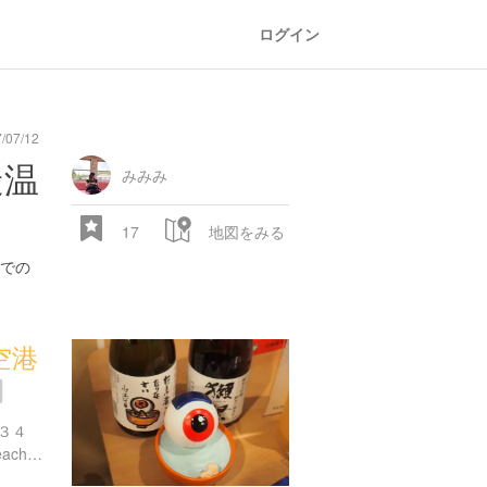
ログイン
/07/12
造温
みみみ
17
地図をみる
での
空港
３４
http://www.robata-kaba.jp/each_store_info/%E7%82%89%E7%AB%AF%E3%81%8B%E3%81%B0-%E7%B1%B3%E5%AD%90%E7%A9%BA%E6%B8%AF%E3%82%BF%E3%83%BC%E3%83%9F%E3%83%8A%E3%83%AB%E5%BA%97/