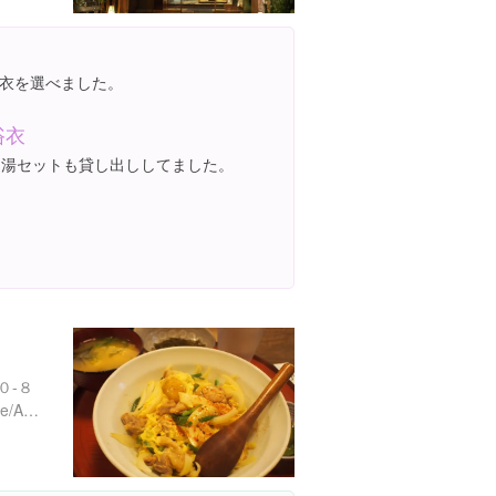
衣を選べました。
浴衣
足湯セットも貸し出ししてました。
０-８
https://tabelog.com/shimane/A3201/A320101/32002424/