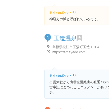
神迎えの浜と呼ばれているそう。
玉造温泉
N
島根県松江市玉湯町玉造１０４２ 玉造温泉旅亭山の井
https://tamayado.com/
出雲大社から出雲空港経由の直通バス
古事記にまつわるモニュメントがあり
チ。