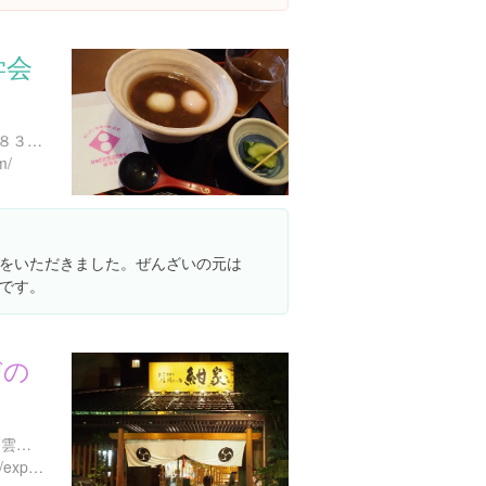
学会
島根県出雲市大社町杵築南８３６-２
m/
をいただきました。ぜんざいの元は
です。
びの
島根県松江市玉湯町玉造 出雲神々 縁結びの宿 紺家
https://www.instagram.com/explore/locations/4562145