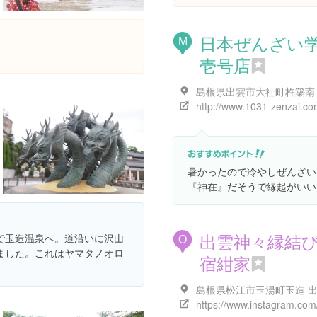
日本ぜんざい
M
壱号店
http://www.1031-zenzai.co
暑かったので冷やしぜんざい
『神在』だそうで縁起がいい
出雲神々縁結
で玉造温泉へ。道沿いに沢山
O
ました。これはヤマタノオロ
宿紺家