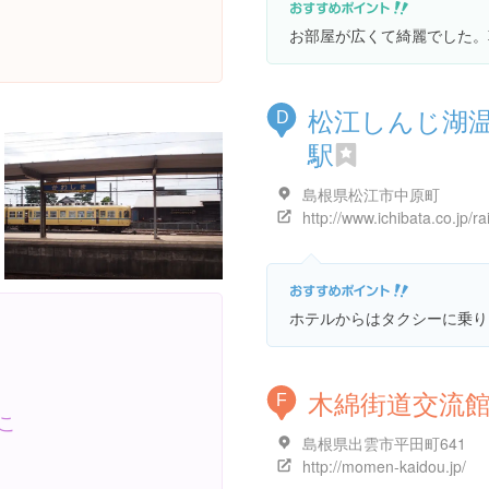
お部屋が広くて綺麗でした。
松江しんじ湖
D
駅
島根県松江市中原町
http://www.ichibata.co.jp/ra
ホテルからはタクシーに乗り
木綿街道交流
F
こ
島根県出雲市平田町641
http://momen-kaidou.jp/