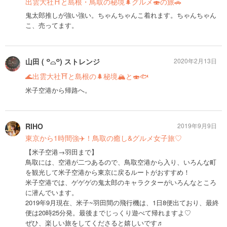
出雲大社⛩と島根・鳥取の秘境🌲グルメ🍣の旅🚗
鬼太郎推しが強い強い。ちゃんちゃんこ着れます。ちゃんちゃん
こ、売ってます。
山田 ( ꒪⌓꒪) ストレンジ
2020年2月13日
🌊出雲大社⛩と島根の🌲秘境🏔と🍣🐟
米子空港から帰路へ。
RIHO
2019年9月9日
東京から1時間強✈️！鳥取の癒し&グルメ女子旅♡
【米子空港→羽田まで】
鳥取には、空港が二つあるので、鳥取空港から入り、いろんな町
を観光して米子空港から東京に戻るルートがおすすめ！
米子空港では、ゲゲゲの鬼太郎のキャラクターがいろんなところ
に潜んでいます。
2019年9月現在、米子~羽田間の飛行機は、1日8便出ており、最終
便は20時25分発。最後までじっくり遊べて帰れますよ♡
ぜひ、楽しい旅をしてくださると嬉しいです♬