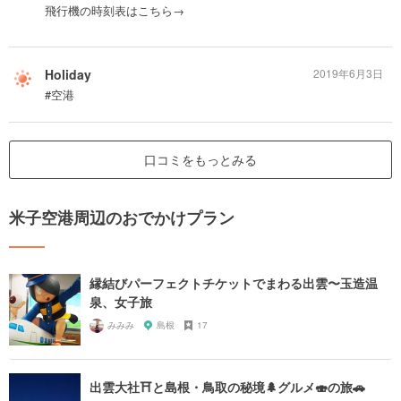
飛行機の時刻表はこちら→
Holiday
2019年6月3日
#空港
口コミをもっとみる
米子空港周辺のおでかけプラン
縁結びパーフェクトチケットでまわる出雲〜玉造温
泉、女子旅
みみみ
島根
17
出雲大社⛩と島根・鳥取の秘境🌲グルメ🍣の旅🚗