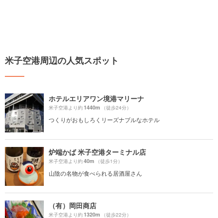
米子空港周辺の人気スポット
ホテルエリアワン境港マリーナ
1440m
米子空港より約
（徒歩24分）
つくりがおもしろくリーズナブルなホテル
炉端かば 米子空港ターミナル店
40m
米子空港より約
（徒歩1分）
山陰の名物が食べられる居酒屋さん
（有）岡田商店
1320m
米子空港より約
（徒歩22分）