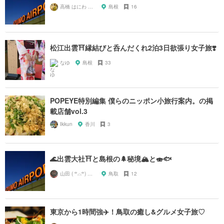
高橋 はにわ ブラックパンサー
島根
16
松江出雲⛩縁結びと呑んだくれ2泊3日欲張り女子旅❣️
なゆ
島根
33
POPEYE特別編集 僕らのニッポン小旅行案内。の掲
載店舗vol.3
Ikkun
香川
3
🌊出雲大社⛩と島根の🌲秘境🏔と🍣🐟
山田 ( ꒪⌓꒪) ストレンジ
鳥取
12
東京から1時間強✈️！鳥取の癒し&グルメ女子旅♡