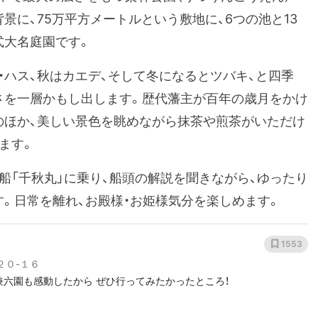
景に、75万平方メートルという敷地に、6つの池と13
式大名庭園です。
・ハス、秋はカエデ、そして冬になるとツバキ、と四季
さを一層かもし出します。歴代藩主が百年の歳月をかけ
のほか、美しい景色を眺めながら抹茶や煎茶がいただけ
ます。
た和船「千秋丸」に乗り、船頭の解説を聞きながら、ゆったり
。日常を離れ、お殿様・お姫様気分を楽しめます。
1553
２０-１６
兼六園も感動したから ぜひ行ってみたかったところ！