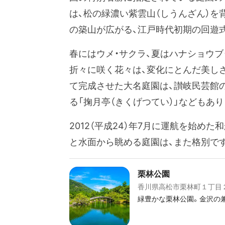
は、松の緑濃い紫雲山（しうんざん）を背
の築山が広がる、江戸時代初期の回遊
春にはウメ・サクラ、夏はハナショウブ
折々に咲く花々は、変化にとんだ美し
て完成させた大名庭園は、讃岐民芸館
る「掬月亭（きくげつてい）」などもあり
2012（平成24）年7月に運航を始め
と水面から眺める庭園は、また格別です
栗林公園
香川県高松市栗林町１丁目
緑豊かな栗林公園。金沢の