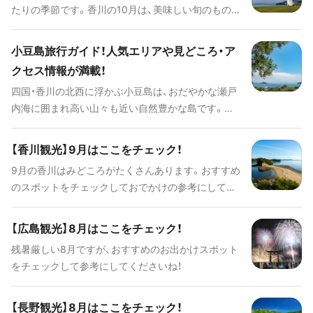
たりの季節です。香川の10月は、美味しい旬のもの
や美しい紅葉、花々にあふれています。ぜひ、こちら
のコラムをおでかけの参考にされてみてください。
小豆島旅行ガイド！人気エリアや見どころ・ア
クセス情報が満載！
四国・香川の北西に浮かぶ小豆島は、おだやかな瀬戸
内海に囲まれ高い山々も近い自然豊かな島です。自
然が生み出した絶景や豊かな食材、グルメ、そして、
どこか懐かしい日本の原風景やイベントなど、都会
【香川観光】9月はここをチェック！
ではなかなか味わえない魅力がたくさんです。 今回
9月の香川はみどころがたくさんあります。おすすめ
は、小豆島旅行の見どころ、人気の観光スポット、ご
のスポットをチェックしておでかけの参考にしてく
当地グルメ、アクセスやホテル情報などをまるごと
ださいね！
紹介します。
【広島観光】8月はここをチェック！
残暑厳しい8月ですが、おすすめのお出かけスポット
をチェックして参考にしてくださいね！
【長野観光】8月はここをチェック！