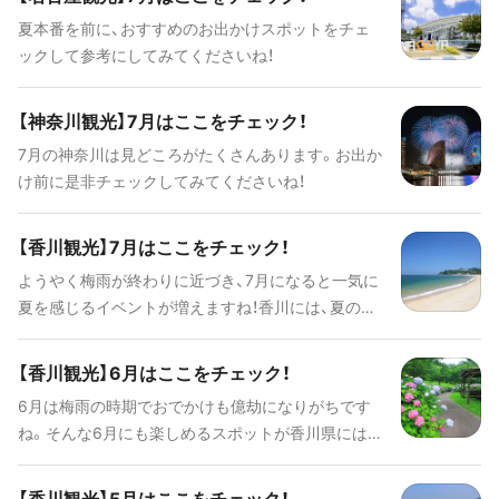
夏本番を前に、おすすめのお出かけスポットをチェ
ックして参考にしてみてくださいね！
【神奈川観光】7月はここをチェック！
7月の神奈川は見どころがたくさんあります。お出か
け前に是非チェックしてみてくださいね！
【香川観光】7月はここをチェック！
ようやく梅雨が終わりに近づき、7月になると一気に
夏を感じるイベントが増えますね！香川には、夏の風
物詩と呼ばれるものや絶景を一望できるスポットが
沢山あります。ぜひ、チェックして夏休みの計画にも
【香川観光】6月はここをチェック！
役立ててみてください。
6月は梅雨の時期でおでかけも億劫になりがちです
ね。そんな6月にも楽しめるスポットが香川県にはた
くさんあります！ 雨が降っても楽しめる、6月だから
こそ楽しめるおすすめスポットをご紹介します。
【香川観光】5月はここをチェック！