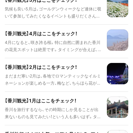
気候も良い5月は、ゴールデンウィークなど連休に覗
いて参加してみたくなるイベントも盛りだくさん。
この時期に香川を観光するなら、事前にチェックし
て、ぜひプランの参考にしてみてください。
【香川観光】4月はここをチェック！
4月になると、咲き誇る桜。特に自然に囲まれた香川
の花見スポットは絶景です。タイミングが合えば、さ
らに楽しい思い出になることでしょう。ぜひプラン
の参考にしてみてください。
【香川観光】2月はここをチェック！
まだまだ寒い2月は、各地でロマンティックなイルミ
ネーションが楽しめる一方、梅など、ちらほら花が色
づき始めます。香川観光を計画するなら、その時期だ
けの風景やイベントにも参加してみたいものです。
【香川観光】1月はここをチェック！
ぜひプランの参考にしてみてください。
香川を旅行するなら、その時期にしか見ることが出
来ないものも見てみたい！という人も多いはず。タイ
ミングが合えばぜひ参加してみて、さらに楽しい思
い出を作りたいものです。ぜひ旅のプランの参考に