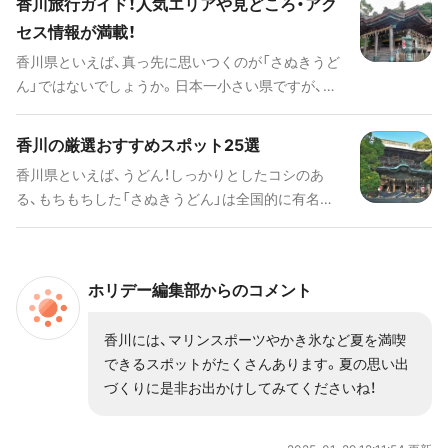
香川旅行ガイド！人気エリアや見どころ・アク
してみてください。
セス情報が満載！
香川県といえば、真っ先に思いつくのが「さぬきうど
ん」ではないでしょうか。日本一小さい県ですが、
「こんぴらさん」でおなじみの最強パワースポット
「金刀比羅宮（ことひらぐう）」や、特別名勝「栗林公
香川の厳選おすすめスポット25選
園」、アートの島で国内外から人気の「直島」など、さ
香川県といえば、うどん！しっかりとしたコシのあ
まざまな魅力がたっぷり詰まっています。 高松港か
る、もちもちした「さぬきうどん」は全国的に有名で
らフェリーで気軽にいける瀬戸内の島旅では非日常
す。そんな香川県は日本でいちばん小さい県ですが、
を味わえます。海や緑、パワースポットにアートでリ
「こんびらさん」でおなじみの「金刀比羅宮（ことひら
チャージ！香川旅行で外せない観光スポットをご紹介
ぐう）」やアートの島で国内外から人気の「直島」があ
します。
ホリデー編集部からのコメント
ります。 何度でも行きたくなる、高松港からフェリ
ーで気軽にいける諸島は必見。アートに興味がなく
香川には、マリンスポーツやかき氷など夏を満喫
とも一度訪れると、その魅力にとりつかれることで
できるスポットがたくさんあります。夏の思い出
しょう。
づくりに是非お出かけしてみてくださいね！