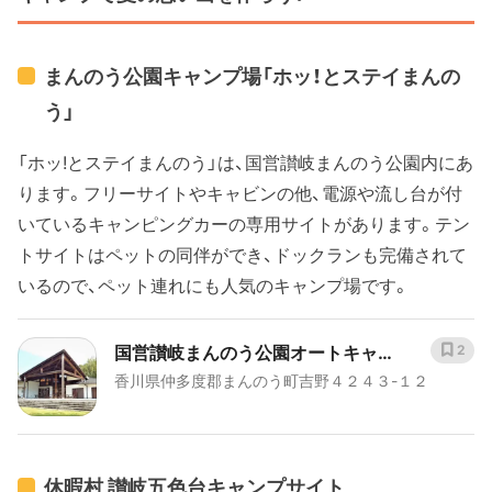
まんのう公園キャンプ場「ホッ！とステイまんの
う」
「ホッ!とステイまんのう」は、国営讃岐まんのう公園内にあ
ります。フリーサイトやキャビンの他、電源や流し台が付
いているキャンピングカーの専用サイトがあります。テン
トサイトはペットの同伴ができ、ドックランも完備されて
いるので、ペット連れにも人気のキャンプ場です。
国営讃岐まんのう公園オートキャン
2
香川県仲多度郡まんのう町吉野４２４３-１２
プ場ホッ！とステイまんのう
休暇村 讃岐五色台キャンプサイト