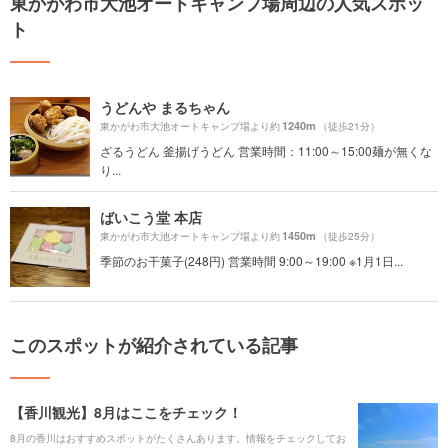
東かがわ市大池オートキャンプ場周辺の人気スポッ
ト
うどんや まるちゃん
1240m
東かがわ市大池オートキャンプ場より約
（徒歩21分）
ざるうどん 釜揚げうどん 営業時間：11:00～15:00麺が無くな
り...
ばいこう堂 本店
1450m
東かがわ市大池オートキャンプ場より約
（徒歩25分）
季節のお干菓子(248円) 営業時間 9:00～19:00 ※1月1日...
このスポットが紹介されている記事
【香川観光】8月はここをチェック！
8月の香川はおすすめスポットがたくさんあります。情報をチェックしてお