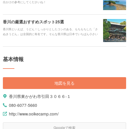
出かけの参考にしてくださいね！
香川の厳選おすすめスポット25選
香川県といえば、うどん！しっかりとしたコシのある、もちもちした「さ
ぬきうどん」は全国的に有名です。そんな香川県は日本でいちばん小さい
県ですが、「こんびらさん」でおなじみの「金刀比羅宮（ことひらぐ
う）」やアートの島で国内外から人気の「直島」があります。 何度でも行
きたくなる、高松港からフェリーで気軽にいける諸島は必見。アートに興
味がなくとも一度訪れると、その魅力にとりつかれることでしょう。
基本情報
地図を見る
香川県東かがわ市引田３０６６-１
080-6077-5660
http://www.ooikecamp.com/
Googleで検索