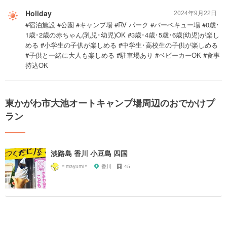
Holiday
2024年9月22日
#宿泊施設 #公園 #キャンプ場 #RV パーク #バーベキュー場 #0歳･
1歳･2歳の赤ちゃん(乳児･幼児)OK #3歳･4歳･5歳･6歳(幼児)が楽し
める #小学生の子供が楽しめる #中学生･高校生の子供が楽しめる
#子供と一緒に大人も楽しめる #駐車場あり #ベビーカーOK #食事
持込OK
東かがわ市大池オートキャンプ場周辺のおでかけプ
ラン
淡路島 香川 小豆島 四国
＊mayumi＊
香川
45