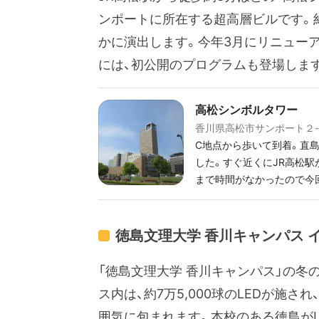
ンポートに所在する超高層ビルです。約4
かに演出します。今年3月にリニューア
には、初公開のプログラムも登場しま
高松シンボルタワー
香川県高松市サンポート２
C地点から歩いて到着。直
した。すぐ近くにJR高松
まで時間がなかったので今
徳島文理大学 香川キャンパス 
「徳島文理大学 香川キャンパス」の
ス内は、約7万5,000球のLEDが施
囲気に包まれます。本校のある徳島が