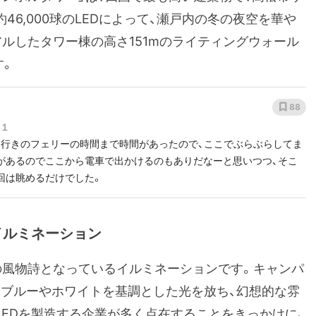
6,000球のLEDによって、瀬戸内の冬の夜空を華や
ルしたタワー棟の高さ151mのライティングウォール
す。
88
-１
島行きのフェリーの時間まで時間があったので、ここでぶらぶらしてま
駅があるのでここから電車で出かけるのもありだなーと思いつつ、そこ
回は眺めるだけでした。
イルミネーション
冬の風物詩となっているイルミネーションです。キャンパ
され、ブルーやホワイトを基調とした光を放ち、幻想的な雰
LEDを製造する企業が多く点在することをきっかけに、