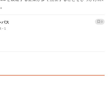
。
ンパス
0
４-１