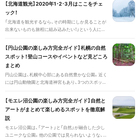
【北海道観光】2020年1･2･3月はここをチェ
ック！
「北海道を観光するなら、その時期にしか見ることが
出来ないものも旅程に組み込みたい！」という人に向
けての情報をまとめました。北海道行く際は、ぜひこ
の記事を参考にプランを立ててみてくださいね。
【円山公園の楽しみ方完全ガイド】札幌の自然
スポット！登山コースやイベントなど見どころ
まとめ
円山公園は、札幌中心部にある自然豊かな公園。近く
には円山動物園と北海道神宮もあり、3つのスポット
をまとめて巡れる点が魅力です。また紅葉やお花見
など、季節ごとにイベントを楽しめるのも円山公園
【モエレ沼公園の楽しみ方完全ガイド】自然と
の面白さでしょう。 ここでは、そんな円山公園の楽
アートがまとめて楽しめるスポットを徹底解
しみ方を解説していきます。さらに円山動物園と北
説
海道神宮の魅力にも触れますので、ぜひ円山を観光
する際はこの2つのスポットにも立ち寄ってみてく
モエレ沼公園は、「アート」と「自然」が融合した少し
ださいね。
ユニークな公園。他の公園では見られないような、斬