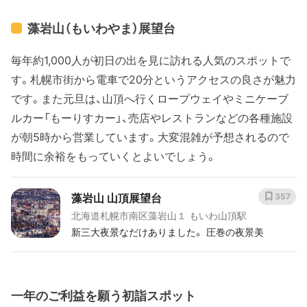
回りました。時間ちょうどよかった🕕 曇りだったの
で荒い海を眺めるぐらい😂 旅行の日程的に終盤だっ
藻岩山（もいわやま）展望台
たこともあり、到着したときの達成感もすごかった。
やったぞおおおて感じ！たくさん写真撮りました📷
毎年約1,000人が初日の出を見に訪れる人気のスポットで
風が強いのでマフラー帽子手袋があってよかった🥶
す。札幌市街から電車で20分というアクセスの良さが魅力
です。また元旦は、山頂へ行くロープウェイやミニケーブ
ルカー「もーりすカー」、売店やレストランなどの各種施設
が朝5時から営業しています。大変混雑が予想されるので
時間に余裕をもっていくとよいでしょう。
藻岩山 山頂展望台
357
北海道札幌市南区藻岩山１ もいわ山頂駅
新三大夜景なだけありました。 圧巻の夜景美
一年のご利益を願う初詣スポット