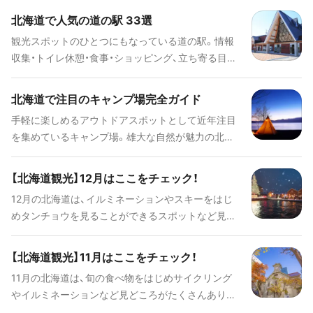
地です。今回はそんな北海道で注目すべき温泉を51
北海道で人気の道の駅 33選
ヵ所ピックアップしてご紹介いたします。日本で最
観光スポットのひとつにもなっている道の駅。情報
北端にある温泉「童夢」や、珍しい"モールの湯"が湧
収集・トイレ休憩・食事・ショッピング、立ち寄る目的
出している「十勝川温泉」など、それぞれ特徴が違う
は様々です。素晴らしい景観を満喫できる展望台や
ので自分に合った温泉をぜひ見つけてください！
旅の疲れを癒してくれる温泉がある施設もありま
北海道で注目のキャンプ場完全ガイド
す。ここでは、北海道で人気の高い「道の駅」をエリ
手軽に楽しめるアウトドアスポットとして近年注目
アごとに紹介しています。
を集めているキャンプ場。雄大な自然が魅力の北海
道をもっと満喫できるおすすめのキャンプ場をご紹
介します。ぜひこのコラムを参考に、足を運んでみて
【北海道観光】12月はここをチェック！
くださいね！
12月の北海道は、イルミネーションやスキーをはじ
めタンチョウを見ることができるスポットなど見ど
ころがたくさんあります。情報をチェックしてお出
かけの参考にしてくださいね！
【北海道観光】11月はここをチェック！
11月の北海道は、旬の食べ物をはじめサイクリング
やイルミネーションなど見どころがたくさんありま
す。おすすめのスポットをチェックしてお出かけの