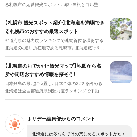
ますので、ぜひ朝食やランチの参考にしてください。
る札幌市の定番観光スポット。赤い屋根と白い壁が
レトロな、どこか時代を感じさせる建造物です。ここ
では時計台の歴史を知るだけでなく、実際に間近で
【札幌市 観光スポット紹介】北海道を満喫でき
時計機械を目にすることができます。 写真映えする
る札幌市のおすすめ厳選スポット
記念撮影スポットも盛りだくさんのため、家族や友
都道府県の魅力度ランキングで連続首位を獲得する
人たちと楽しむにはピッタリのスポットでしょう。
北海道の、道庁所在地である札幌市。北海道旅行を満
今回の記事では、そんな札幌市時計台の見どころを
喫できる観光スポットやグルメのほか、札幌市でし
徹底解説していきます。
か体験することのできない札幌ならではのスポット
【北海道のおでかけ・観光マップ】地図から名
など、一度は訪れたい必須スポット満載の30選をご
所や周辺おすすめ情報を探そう！
紹介します。 日本最北端の都道府県ならではの魅力
日本列島の最北に位置し、日本全体の22％を占める
がたくさん濃縮された札幌市にあふれる、定番観光
北海道は全国都道府県別魅力度ランキングで不動の
スポットやグルメスポット、絶景のビュースポット
1位！（註：2018年まで10年連続：ブランド総合研究所
や地元で話題のスポットなど、厳選してお届けいた
調べ）どこに行っても見どころ満載です。季節問わず
します。
美しい景色を楽しめる北海道。地図から定番スポッ
ホリデー編集部からのコメント
トを探せるおでかけ・観光マップで、素敵な旅の計画
を立ててみましょう。
北海道には冬ならではの楽しめるスポットがたく