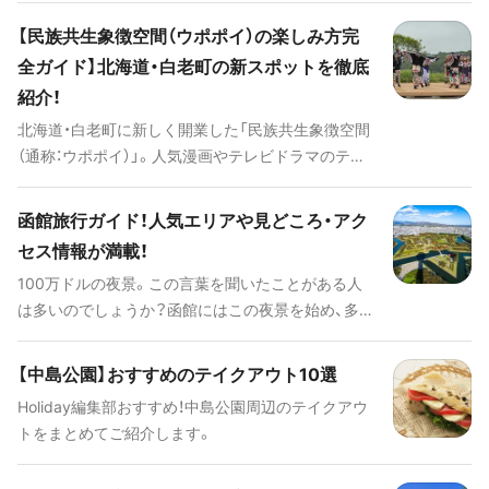
参考にしてくださいね！
【民族共生象徴空間（ウポポイ）の楽しみ方完
全ガイド】北海道・白老町の新スポットを徹底
紹介！
北海道・白老町に新しく開業した「民族共生象徴空間
（通称：ウポポイ）」。人気漫画やテレビドラマのテー
マにも取り上げられるようになった「アイヌ民族」の
伝統や文化を知り、未来に継承していくことを目的
函館旅行ガイド！人気エリアや見どころ・アク
とした施設です。札幌駅から車で1時間ほど。電車で
セス情報が満載！
もアクセス可能で、北海道の先住民族である「アイ
100万ドルの夜景。この言葉を聞いたことがある人
ヌ」のことを体験しながら学べる施設です。
は多いのでしょうか？函館にはこの夜景を始め、多く
の観光スポットが点在しています。西欧の文化をい
ち早く取り入れ、現在でも西欧の建物が多く存在し
【中島公園】おすすめのテイクアウト10選
ている函館は、日本でありながらも異国情緒が漂い
Holiday編集部おすすめ！中島公園周辺のテイクアウ
ます。 今回は、そんな函館の魅力はもちろん、ご当地
トをまとめてご紹介します。
グルメやアクセス情報まで徹底解説します！