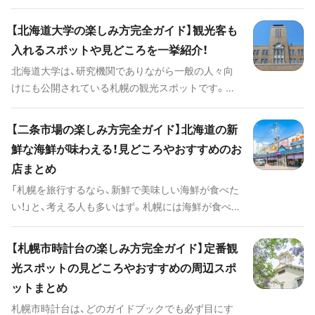
新でデザイン性の高い作品をここでは見られます。
桜や紅葉など、四季折々の自然とアート作品が融合
【北海道大学の楽しみ方完全ガイド】観光客も
した姿はまさに「1つの彫刻作品」だと言えるでしょ
入れるスポットや見どころを一挙紹介！
う。この記事では、そんな一風変わったモエレ沼公園
北海道大学は、研究機関でありながら一般の人々向
の楽しみ方を解説していきます。
けにも公開されている札幌の観光スポットです。こ
こでは大学の歴史や研究について学べたり、北大限
定グルメを堪能できたりします。 そこで今回の記事
【二条市場の楽しみ方完全ガイド】北海道の新
では、全国から観光客が集まる北海道大学の見どこ
鮮な海鮮が味わえる！見どころやおすすめのお
ろをたっぷりとお伝えしていきます。併せて周辺の
店まとめ
グルメスポットや観光スポットも紹介しますので、
これから札幌への旅行を予定している人はぜひ参考
「札幌を旅行するなら、新鮮で美味しい海鮮が食べた
にしてください。
い！」と、考える人も多いはず。札幌には海鮮が食べら
れる飲食店がたくさんありますが、せっかくなら雰
囲気抜群の市場で食事をしてはいかがでしょうか。
【札幌市時計台の楽しみ方完全ガイド】定番観
札幌の中心地にある二条市場では、獲れたての新鮮
光スポットの見どころやおすすめの周辺スポ
な海鮮がその場で食べられるのです。 今回の記事で
ットまとめ
は、美味しい海鮮が食べたい人に向けて二条市場の
楽しみ方を解説します。おすすめの飲食店も紹介し
札幌市時計台は、どのガイドブックでも必ず目にす