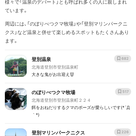
様々で「温泉のデパート」とも呼ばれ多くの人に親しまれ
ています。
周辺には、「のぼりべつクマ牧場」や「登別マリンパークニ
クス」など温泉と併せて楽しめるスポットもたくさんあり
ます。
登別温泉
682
北海道登別市登別温泉町
大きな鬼がお出迎え👹
のぼりべつクマ牧場
517
北海道登別市登別温泉町２２４
餌をおねだりするクマのポーズが愛らしいです(*´Д
｀*)
登別マリンパークニクス
226