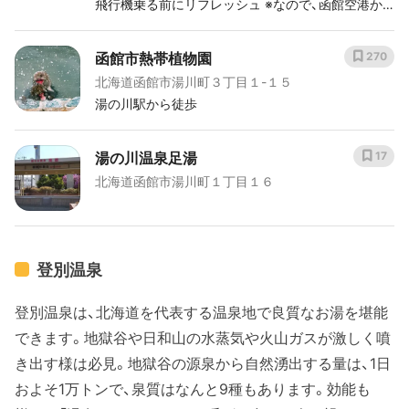
飛行機乗る前にリフレッシュ ※なので、函館空港か
ら湯の川に行く際はバスではなくタクシーを使うの
がおすすめ
函館市熱帯植物園
270
北海道函館市湯川町３丁目１-１５
湯の川駅から徒歩
湯の川温泉足湯
17
北海道函館市湯川町１丁目１６
登別温泉
登別温泉は、北海道を代表する温泉地で良質なお湯を堪能
できます。地獄谷や日和山の水蒸気や火山ガスが激しく噴
き出す様は必見。地獄谷の源泉から自然湧出する量は、1日
およそ1万トンで、泉質はなんと9種もあります。効能も