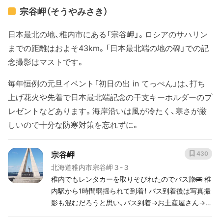
宗谷岬（そうやみさき）
日本最北の地、稚内市にある「宗谷岬」。ロシアのサハリン
までの距離はおよそ43km。「日本最北端の地の碑」での記
念撮影はマストです。
毎年恒例の元旦イベント「初日の出 in てっぺん」は、打ち
上げ花火や先着で日本最北端記念の干支キーホルダーのプ
レゼントなどあります。海岸沿いは風が冷たく、寒さが厳
しいので十分な防寒対策を忘れずに。
宗谷岬
430
北海道稚内市宗谷岬３-３
稚内でもレンタカーを取りそびれたのでバス旅🚌 稚
内駅から1時間弱揺られて到着！ バス到着後は写真撮
影も混むだろうと思い、バス到着→お土産屋さん→写
真撮影→食事→お土産屋さん再び→写真撮影再び、で