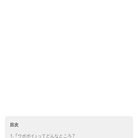
目次
「ウポポイ」ってどんなところ？