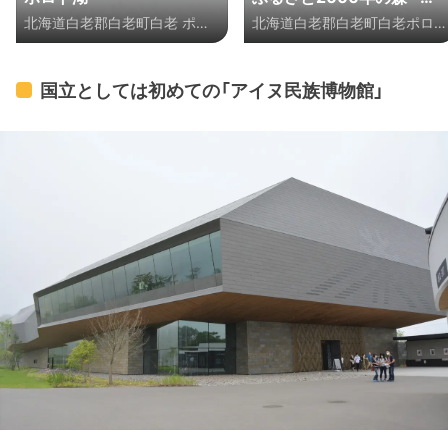
北海道白老郡白老町白老 ポロ
北海道白老郡白老町白老ポロト
ロトの森キャンプ場」
ト湖
自然休養林
国立としては初めての「アイヌ民族博物館」