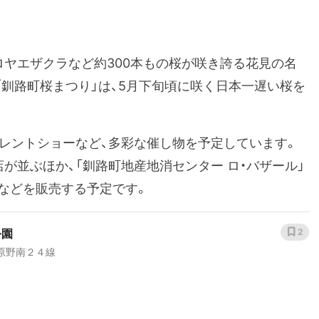
ロヤエザクラなど約300本もの桜が咲き誇る花見の名
釧路町桜まつり」は、5月下旬頃に咲く日本一遅い桜を
タレントショーなど、多彩な催し物を予定しています。
が並ぶほか、「釧路町地産地消センター ロ・バザール」
などを販売する予定です。
公園
2
原野南２４線