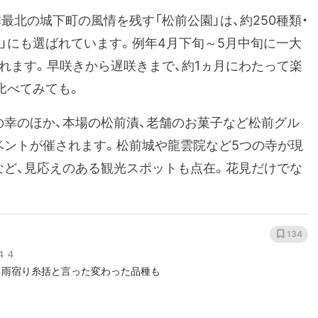
最北の城下町の風情を残す「松前公園」は、約250種類・
0選」にも選ばれています。例年4月下旬～5月中旬に一大
れます。早咲きから遅咲きまで、約1ヵ月にわたって楽
比べてみても。
の幸のほか、本場の松前漬、老舗のお菓子など松前グル
ベントが催されます。松前城や龍雲院など5つの寺が現
など、見応えのある観光スポットも点在。花見だけでな
134
４４
 雨宿り糸括と言った変わった品種も￼