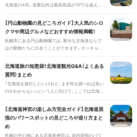
北海道の4月。道東以外は最高気温が10℃を超え春
んなノースサファリサッポロの楽しみ方を一挙に紹
めいてくる頃ですが、朝夕は5℃以下とまだ寒い日が
介していきます。
続いています。そのため、北海道はまだ冬と春が入り
【円山動物園の見どころガイド】大人気のシロ
混じっており、残雪を利用したイベントも春らしい
クマや周辺グルメなどおすすめ情報満載！
桜も楽しめる時期なので観光におすすめです。そん
札幌市にある円山動物園では、寒冷な北海道ならで
な4月ならではの楽しみ方を紹介します。
はの動物たちに出会うことができます。ホッキョク
グマやエゾシカなど、可愛らしい北国の動物たちに
はきっと心が癒されることでしょう。また動物以外
北海道旅の知恵袋！北海道観光Q&A（よくある
にも、グルメやイベントなど円山動物園には魅力が
質問）まとめ
たくさんあります。今回は、そんな円山動物園の見ど
「北海道を旅行したいけれど、まず何を調べれば良い
ころやグルメを徹底解説していきます。
のかわからない」という人に向けて、ここでは北海道
観光にまつわるQ&Aをまとめました。これから初め
て北海道へ訪れるという人も、この記事を読めば一
【北海道神宮の楽しみ方完全ガイド】北海道屈
安心。 エリアごとの楽しみ方やグルメ、気候につい
指のパワースポットの見どころや巡り方まと
てなど北海道観光に必要な情報を網羅しています。
め
他のコラムも参考にしながら、ぜひ北海道観光の計
画を立ててみてくださいね。
札幌の中心地にある北海道神宮は、道内屈指のパワ