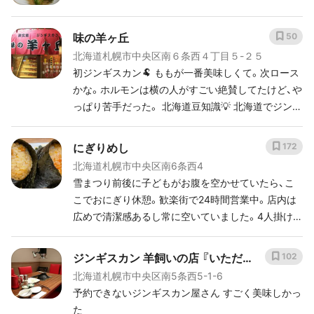
味の羊ヶ丘
50
北海道札幌市中央区南６条西４丁目５-２５
初ジンギスカン🐏 ももが一番美味しくて。次ロース
かな。ホルモンは横の人がすごい絶賛してたけど、や
っぱり苦手だった。 北海道豆知識💡 北海道でジンギ
スカンが有名なのは、寒い地域で羊の毛でコートを
作るため飼っていたからでした〜
にぎりめし
172
北海道札幌市中央区南6条西4
雪まつり前後に子どもがお腹を空かせていたら、こ
こでおにぎり休憩。歓楽街で24時間営業中。店内は
広めで清潔感あるし常に空いていました。4人掛けテ
ーブルも２つ。最終日に帰りの飛行機用に買えたら
最高。
ジンギスカン 羊飼いの店 『いただき
102
北海道札幌市中央区南5条西5-1-6
ます。』
予約できないジンギスカン屋さん すごく美味しかっ
た