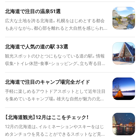
スノーを楽しめることから、海外からも多くのスキ
ーファンが毎年訪れています。そんな人気の北海道
北海道で注目の温泉51選
のスキー場をエリア別にご紹介します。
広大な土地を誇る北海道。札幌をはじめとする都会
もありながら、都心部を離れると大自然を感じられ
る、旅行先としても人気度の高い魅力たっぷりの土
地です。今回はそんな北海道で注目すべき温泉を51
北海道で人気の道の駅 33選
ヵ所ピックアップしてご紹介いたします。日本で最
観光スポットのひとつにもなっている道の駅。情報
北端にある温泉「童夢」や、珍しい"モールの湯"が湧
収集・トイレ休憩・食事・ショッピング、立ち寄る目的
出している「十勝川温泉」など、それぞれ特徴が違う
は様々です。素晴らしい景観を満喫できる展望台や
ので自分に合った温泉をぜひ見つけてください！
旅の疲れを癒してくれる温泉がある施設もありま
北海道で注目のキャンプ場完全ガイド
す。ここでは、北海道で人気の高い「道の駅」をエリ
手軽に楽しめるアウトドアスポットとして近年注目
アごとに紹介しています。
を集めているキャンプ場。雄大な自然が魅力の北海
道をもっと満喫できるおすすめのキャンプ場をご紹
介します。ぜひこのコラムを参考に、足を運んでみて
【北海道観光】12月はここをチェック！
くださいね！
12月の北海道は、イルミネーションやスキーをはじ
めタンチョウを見ることができるスポットなど見ど