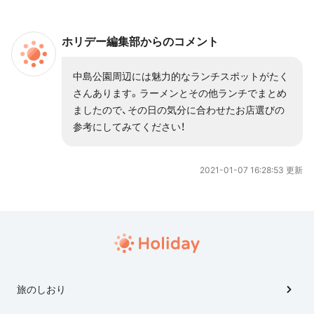
では時計台の歴史を知るだけでなく、実際に間近で
時計機械を目にすることができます。 写真映えする
ホリデー編集部からのコメント
記念撮影スポットも盛りだくさんのため、家族や友
人たちと楽しむにはピッタリのスポットでしょう。
中島公園周辺には魅力的なランチスポットがたく
今回の記事では、そんな札幌市時計台の見どころを
さんあります。ラーメンとその他ランチでまとめ
徹底解説していきます。
ましたので、その日の気分に合わせたお店選びの
参考にしてみてください！
2021-01-07 16:28:53 更新
旅のしおり