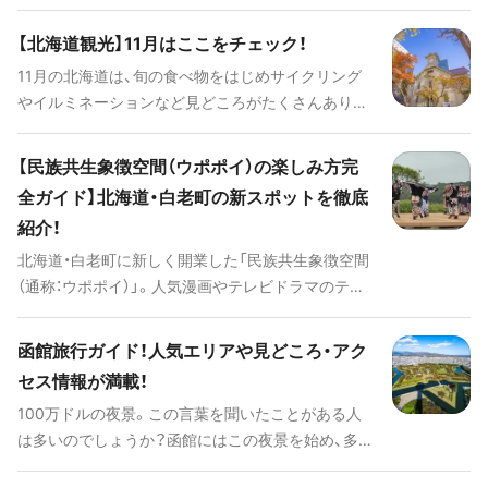
ころがたくさんあります。情報をチェックしてお出
かけの参考にしてくださいね！
【北海道観光】11月はここをチェック！
11月の北海道は、旬の食べ物をはじめサイクリング
やイルミネーションなど見どころがたくさんありま
す。おすすめのスポットをチェックしてお出かけの
参考にしてくださいね！
【民族共生象徴空間（ウポポイ）の楽しみ方完
全ガイド】北海道・白老町の新スポットを徹底
紹介！
北海道・白老町に新しく開業した「民族共生象徴空間
（通称：ウポポイ）」。人気漫画やテレビドラマのテー
マにも取り上げられるようになった「アイヌ民族」の
伝統や文化を知り、未来に継承していくことを目的
函館旅行ガイド！人気エリアや見どころ・アク
とした施設です。札幌駅から車で1時間ほど。電車で
セス情報が満載！
もアクセス可能で、北海道の先住民族である「アイ
100万ドルの夜景。この言葉を聞いたことがある人
ヌ」のことを体験しながら学べる施設です。
は多いのでしょうか？函館にはこの夜景を始め、多く
の観光スポットが点在しています。西欧の文化をい