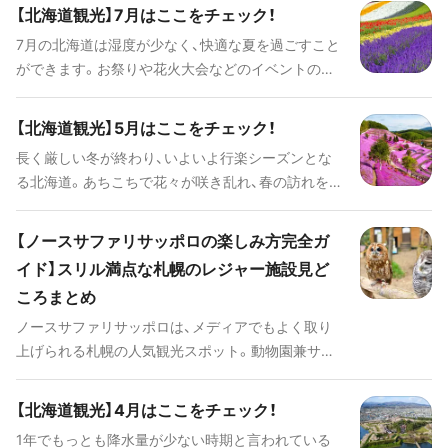
ち早く取り入れ、現在でも西欧の建物が多く存在し
【北海道観光】7月はここをチェック！
ている函館は、日本でありながらも異国情緒が漂い
7月の北海道は湿度が少なく、快適な夏を過ごすこと
ます。 今回は、そんな函館の魅力はもちろん、ご当地
ができます。お祭りや花火大会などのイベントの他
グルメやアクセス情報まで徹底解説します！
に、この時期にしか見れない絶景スポットもありま
す。ぜひ参考にしてみてください！
【北海道観光】5月はここをチェック！
長く厳しい冬が終わり、いよいよ行楽シーズンとな
る北海道。あちこちで花々が咲き乱れ、春の訪れを実
感できます。この時期に北海道観光を計画するなら、
ぜひプランの参考にしてみてください。
【ノースサファリサッポロの楽しみ方完全ガ
イド】スリル満点な札幌のレジャー施設見ど
ころまとめ
ノースサファリサッポロは、メディアでもよく取り
上げられる札幌の人気観光スポット。動物園兼サフ
ァリパークでありながら、グルメやショーなど幅広
いコンテンツを楽しむことができます。 季節ごとに
【北海道観光】4月はここをチェック！
多彩な楽しみ方が用意されているため、1年に何度も
1年でもっとも降水量が少ない時期と言われている
訪れるリピーターも少なくありません。ここでは、そ