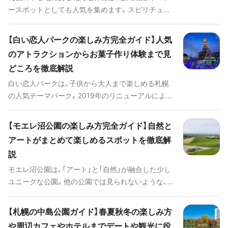
ースポットとしても人気を集めます。スピリチュア
ルなことや神秘的なスポットに興味がある人にとっ
ては、確実に押さえておきたい場所でしょう。 また
【白い恋人パークの楽しみ方完全ガイド】人気
自然豊かで四季折々の風景を楽しめるため、ここで
のアトラクションからお菓子作り体験まで見
は日頃の疲れを癒しつつゆっくりと過ごせるはずで
どころを徹底解説
す。この記事ではそんな北海道神宮の見どころや巡
り方など、楽しみ方を徹底解説していきます。
白い恋人パークは、子供から大人まで楽しめる札幌
の人気テーマパーク。2019年のリニューアルによ
り、目玉スポットが増えさらなる進化を遂げました。
アトラクションや工場見学、グルメなど、あらゆるポ
【モエレ沼公園の楽しみ方完全ガイド】自然と
イントで楽しめるのが白い恋人パークの魅力でしょ
アートがまとめて楽しめるスポットを徹底解
う。この記事では、そんな白い恋人パークの楽しみ方
説
を徹底解説していきます。
モエレ沼公園は、「アート」と「自然」が融合した少し
ユニークな公園。他の公園では見られないような、斬
新でデザイン性の高い作品をここでは見られます。
桜や紅葉など、四季折々の自然とアート作品が融合
【札幌の中島公園ガイド】春夏秋冬の楽しみ方
した姿はまさに「1つの彫刻作品」だと言えるでしょ
や周辺カフェやホテルまでデートや観光に役