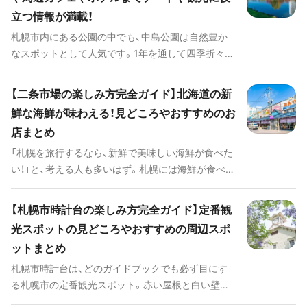
う。この記事では、そんな一風変わったモエレ沼公園
立つ情報が満載！
の楽しみ方を解説していきます。
札幌市内にある公園の中でも、中島公園は自然豊か
なスポットとして人気です。1年を通して四季折々の
光景に出会えるため、訪れる時期によって雰囲気が
変わるのも中島公園の面白さでしょう。 今回は、そ
【二条市場の楽しみ方完全ガイド】北海道の新
んな中島公園の見どころをたっぷりとお伝えしてい
鮮な海鮮が味わえる！見どころやおすすめのお
きます。公園内の施設についても具体的に紹介しま
店まとめ
すので、ぜひ散策する際の参考にしてください。
### 人気のキーワード [keyword_link:中島公園 ラ
「札幌を旅行するなら、新鮮で美味しい海鮮が食べた
ンチ|https://haveagood.holiday/articles/1438]
い！」と、考える人も多いはず。札幌には海鮮が食べら
[keyword_link:中島公園 カフ
れる飲食店がたくさんありますが、せっかくなら雰
ェ|https://haveagood.holiday/articles/1451]
囲気抜群の市場で食事をしてはいかがでしょうか。
【札幌市時計台の楽しみ方完全ガイド】定番観
[keyword_link:中島公園 ホテ
札幌の中心地にある二条市場では、獲れたての新鮮
光スポットの見どころやおすすめの周辺スポ
ル|https://haveagood.holiday/articles/1452]
な海鮮がその場で食べられるのです。 今回の記事で
ットまとめ
[keyword_link:中島公園 駐車
は、美味しい海鮮が食べたい人に向けて二条市場の
場|https://haveagood.holiday/articles/1455]
楽しみ方を解説します。おすすめの飲食店も紹介し
札幌市時計台は、どのガイドブックでも必ず目にす
[keyword_link:中島公園 テイクアウ
ますので、ぜひ朝食やランチの参考にしてください。
る札幌市の定番観光スポット。赤い屋根と白い壁が
ト|https://haveagood.holiday/articles/1458]
レトロな、どこか時代を感じさせる建造物です。ここ