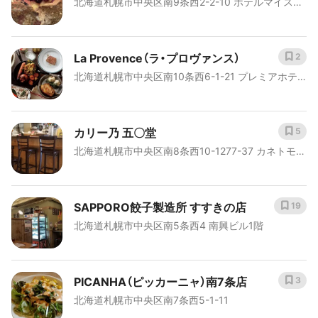
北海道札幌市中央区南9条西2-2-10 ホテルマイステ
ゥ テーブル テラ）
イズプレミア札幌パーク1階
La Provence（ラ・プロヴァンス）
2
北海道札幌市中央区南10条西6-1-21 プレミアホテ
ル中島公園札幌5階
カリー乃 五〇堂
5
北海道札幌市中央区南8条西10-1277-37 カネトモビ
ル2-1階
SAPPORO餃子製造所 すすきの店
19
北海道札幌市中央区南5条西4 南興ビル1階
PICANHA（ピッカーニャ）南7条店
3
北海道札幌市中央区南7条西5-1-11