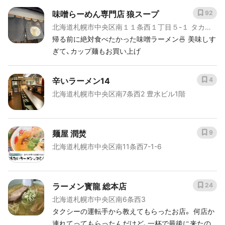
味噌らーめん専門店 狼スープ
92
北海道札幌市中央区南１１条西１丁目５-１ タカイ
レブンハイム １Ｆ
帰る前に絶対食べたかった味噌ラーメン🍜 美味しす
ぎて、カップ麺もお買い上げ
辛いラーメン14
4
北海道札幌市中央区南7条西2 豊水ビル1階
麺屋 潤焚
9
北海道札幌市中央区南11条西7-1-6
ラーメン寳龍 総本店
24
北海道札幌市中央区南6条西3
タクシーの運転手から教えてもらったお店。 何店か
連れてってもらったんだけど、一杯で最後に来たの