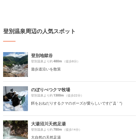
登別温泉周辺の人気スポット
登別地獄谷
480m
登別温泉より約
（徒歩8分）
遊歩道沿いを散策
のぼりべつクマ牧場
1300m
登別温泉より約
（徒歩22分）
餌をおねだりするクマのポーズが愛らしいです(*´Д｀*)
大湯沼川天然足湯
780m
登別温泉より約
（徒歩14分）
大自然の天然足湯