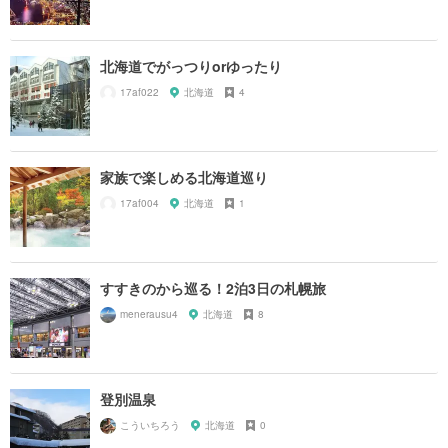
北海道でがっつりorゆったり
17af022
北海道
4
家族で楽しめる北海道巡り
17af004
北海道
1
すすきのから巡る！2泊3日の札幌旅
menerausu4
北海道
8
登別温泉
こういちろう
北海道
0