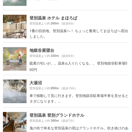
登別温泉 ホテル まほろば
260m
登別温泉より約
（徒歩5分）
1番の目的地、登別温泉へ！ ちょっと奮発してまほろばへ宿泊
しました。
地獄谷展望台
330m
登別温泉より約
（徒歩6分）
硫黄の匂いが。。温泉♨️入りたくなる。。 登別地獄谷駐車場5
00円
大湯沼
890m
登別温泉より約
（徒歩15分）
車で移動して見に行きます。登別地獄谷駐車場半券を見せると
タダになります。...
登別温泉 登別グランドホテル
380m
登別温泉より約
（徒歩7分）
鬼の街で有名な登別温泉の宿はグランドホテル。吹き抜けのあ