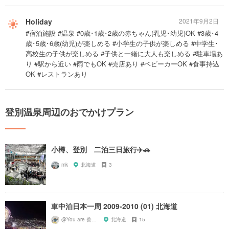
Holiday
2021年9月2日
#宿泊施設 #温泉 #0歳･1歳･2歳の赤ちゃん(乳児･幼児)OK #3歳･4
歳･5歳･6歳(幼児)が楽しめる #小学生の子供が楽しめる #中学生･
高校生の子供が楽しめる #子供と一緒に大人も楽しめる #駐車場あ
り #駅から近い #雨でもOK #売店あり #ベビーカーOK #食事持込
OK #レストランあり
登別温泉周辺のおでかけプラン
小樽、登別 二泊三日旅行✈️🚗
mk
北海道
3
車中泊日本一周 2009-2010 (01) 北海道
@You are 善知識
北海道
15