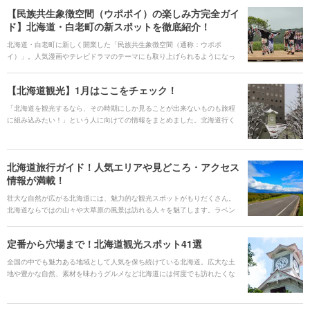
【民族共生象徴空間（ウポポイ）の楽しみ方完全ガイ
ド】北海道・白老町の新スポットを徹底紹介！
北海道・白老町に新しく開業した「民族共生象徴空間（通称：ウポポ
イ）」。人気漫画やテレビドラマのテーマにも取り上げられるようになっ
た「アイヌ民族」の伝統や文化を知り、未来に継承していくことを目的と
した施設です。札幌駅から車で1時間ほど。電車でもアクセス可能で、北海
【北海道観光】1月はここをチェック！
道の先住民族である「アイヌ」のことを体験しながら学べる施設です。
「北海道を観光するなら、その時期にしか見ることが出来ないものも旅程
に組み込みたい！」という人に向けての情報をまとめました。北海道行く
際は、ぜひこの記事を参考にプランを立ててみてくださいね。
北海道旅行ガイド！人気エリアや見どころ・アクセス
情報が満載！
壮大な自然が広がる北海道には、魅力的な観光スポットがもりだくさん。
北海道ならではの山々や大草原の風景は訪れる人々を魅了します。ラベン
ダー畑、雪景色、運河クルーズ、夜景など同じ北海道でも四季やエリアご
との表情も違って楽しみ方もさまざまです。 また、新鮮な魚介、ラーメ
定番から穴場まで！北海道観光スポット41選
ン、ジンギスカン、スープカレーなどのグルメ、全国区の知名度のスイー
ツも数多くあります。散策のあとには、温泉で癒やされ、身も心もほっこ
全国の中でも魅力ある地域として人気を保ち続けている北海道。広大な土
り。北海道の魅力をご紹介します！
地や豊かな自然、素材を味わうグルメなど北海道には何度でも訪れたくな
るような魅力が数多くあります。アイヌの民族文化も普段体験することが
出来ない分、新鮮で面白く感じられそうです。今回は定番スポットはもち
ろん、自然や伝統、夜景、そしてノスタルジックな雰囲気を最高に楽しめ