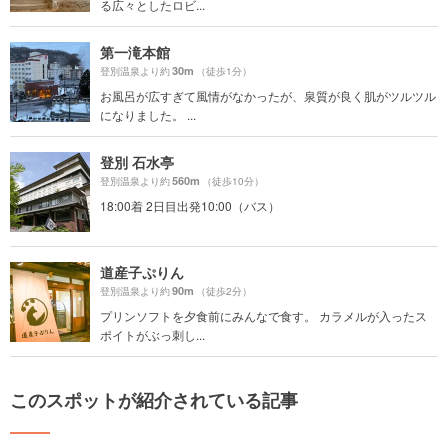
る広々としたロビ...
第一滝本館
30m
登別温泉より約
（徒歩1分）
お風呂が広すぎて風情がなかったが、泉質が良く肌がツルツル
になりました。 ...
登別 石水亭
560m
登別温泉より約
（徒歩10分）
18:00着 2日目出発10:00（バス）
道産子ぷりん
90m
登別温泉より約
（徒歩2分）
プリンソフトを夕食前にみんなで食す。 カラメルが入ったス
ポイトがぶっ刺し...
このスポットが紹介されている記事