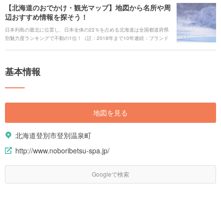
【北海道のおでかけ・観光マップ】地図から名所や周
るスポットをまとめてご紹介します。 #### 人気キーワード [keyword_link:
辺おすすめ情報を探そう！
北海道旅行ガイド|https://haveagood.holiday/articles/725] [keyword_link:
北海道観光マップ|https://haveagood.holiday/articles/590] [keyword_link:
日本列島の最北に位置し、日本全体の22％を占める北海道は全国都道府県
札幌観光|https://haveagood.holiday/articles/653] [keyword_link:旭川観
別魅力度ランキングで不動の1位！（註：2018年まで10年連続：ブランド
光|https://haveagood.holiday/articles/699] [keyword_link:札幌旅行ガイ
総合研究所調べ）どこに行っても見どころ満載です。季節問わず美しい景
ド|https://haveagood.holiday/articles/809] [keyword_link:函館観
色を楽しめる北海道。地図から定番スポットを探せるおでかけ・観光マッ
光|https://haveagood.holiday/articles/649] [keyword_link:小樽観
プで、素敵な旅の計画を立ててみましょう。
光|https://haveagood.holiday/articles/648]
基本情報
地図を見る
北海道登別市登別温泉町
http://www.noboribetsu-spa.jp/
Googleで検索