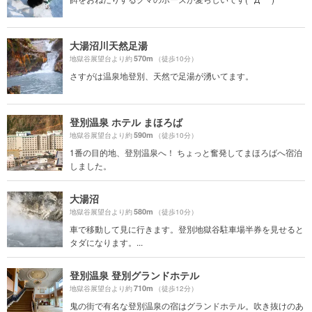
大湯沼川天然足湯
570m
地獄谷展望台より約
（徒歩10分）
さすがは温泉地登別、天然で足湯が湧いてます。
登別温泉 ホテル まほろば
590m
地獄谷展望台より約
（徒歩10分）
1番の目的地、登別温泉へ！ ちょっと奮発してまほろばへ宿泊
しました。
大湯沼
580m
地獄谷展望台より約
（徒歩10分）
車で移動して見に行きます。登別地獄谷駐車場半券を見せると
タダになります。...
登別温泉 登別グランドホテル
710m
地獄谷展望台より約
（徒歩12分）
鬼の街で有名な登別温泉の宿はグランドホテル。吹き抜けのあ