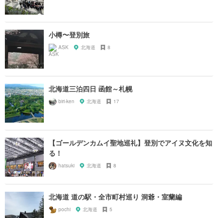
小樽〜登別旅
ASK
北海道
8
北海道三泊四日 函館～札幌
biri-ken
北海道
17
【ゴールデンカムイ聖地巡礼】登別でアイヌ文化を知
る！
hatsuki
北海道
8
北海道 道の駅・全市町村巡り 洞爺・室蘭編
pochi
北海道
5