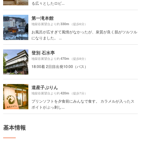
る広々としたロビ...
第一滝本館
330m
地獄谷展望台より約
（徒歩6分）
お風呂が広すぎて風情がなかったが、泉質が良く肌がツルツル
になりました。 ...
登別 石水亭
470m
地獄谷展望台より約
（徒歩8分）
18:00着 2日目出発10:00（バス）
道産子ぷりん
420m
地獄谷展望台より約
（徒歩7分）
プリンソフトを夕食前にみんなで食す。 カラメルが入ったス
ポイトがぶっ刺し...
基本情報