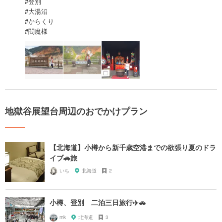
#登別
#大湯沼
#からくり
#閻魔様
地獄谷展望台周辺のおでかけプラン
【北海道】小樽から新千歳空港までの欲張り夏のドラ
イブ🚗旅
いち
北海道
2
小樽、登別 二泊三日旅行✈️🚗
mk
北海道
3