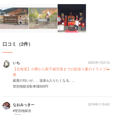
口コミ（2件）
いち
2023年1月21日
【北海道】小樽から新千歳空港までの欲張り夏のドライブ🚗
旅
硫黄の匂いが。。温泉♨️入りたくなる。。
登別地獄谷駐車場500円
なおみっきー
2018年11月4日
#登別地獄谷