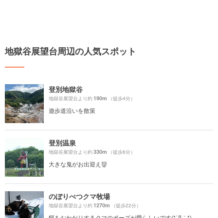
地獄谷展望台周辺の人気スポット
登別地獄谷
190m
地獄谷展望台より約
（徒歩4分）
遊歩道沿いを散策
登別温泉
330m
地獄谷展望台より約
（徒歩6分）
大きな鬼がお出迎え👹
のぼりべつクマ牧場
1270m
地獄谷展望台より約
（徒歩22分）
餌をおねだりするクマのポーズが愛らしいです(*´Д｀*)