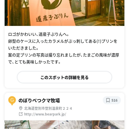
ロゴがかわいい、道産子ぷりんへ。
卵型のケースに入ったカラメルがぶっ刺してある(！)プリンを
いただきました。
案の定プリンの写真は撮り忘れましたが、たまごの風味が濃厚
で、とても美味しかったです。
このスポットの詳細を見る
のぼりべつクマ牧場
G
516
北海道登別市登別温泉町２２４
http://www.bearpark.jp/