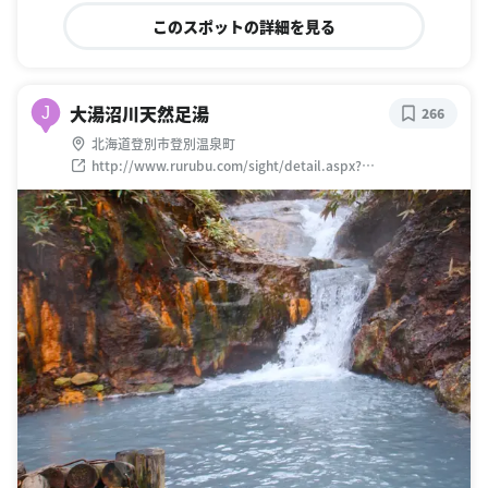
このスポットの詳細を見る
大湯沼川天然足湯
J
266
北海道登別市登別温泉町
http://www.rurubu.com/sight/detail.aspx?
BookID=JO010013