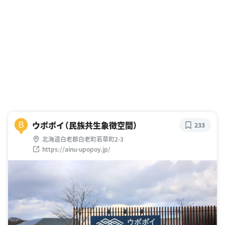
ウポポイ（民族共生象徴空間）
B
233
北海道白老郡白老町若草町2-3
https://ainu-upopoy.jp/