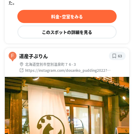
た。
料金・空室をみる
このスポットの詳細を見る
道産子ぷりん
F
63
北海道登別市登別温泉町７６-３
https://instagram.com/dosanko_pudding2022?
utm_medium=copy_linkhttps://instagram.com/dosanko_
pudding2022?utm_medium=copy_link