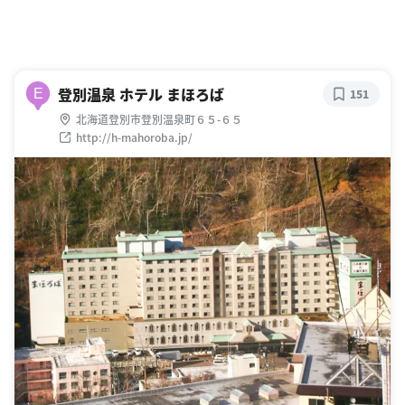
登別温泉 ホテル まほろば
E
151
北海道登別市登別温泉町６５-６５
http://h-mahoroba.jp/