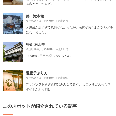
る広々としたロビ...
第一滝本館
470m
登別地獄谷より約
（徒歩8分）
お風呂が広すぎて風情がなかったが、泉質が良く肌がツルツル
になりました。 ...
登別 石水亭
620m
登別地獄谷より約
（徒歩11分）
18:00着 2日目出発10:00（バス）
道産子ぷりん
560m
登別地獄谷より約
（徒歩10分）
プリンソフトを夕食前にみんなで食す。 カラメルが入ったス
ポイトがぶっ刺し...
このスポットが紹介されている記事