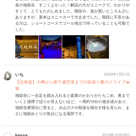
泉の地獄谷、すごくよかった！解説の方がユニークで、わかりや
すくて、とてもたのしめました。階段や、道が悪いところも少し
ありますが、基本はスニーカーで大丈夫でした。階段に不安があ
る方は、ショートコースでゴール地点で待っていることも可能で
した。
いち
2023年1月21日
【北海道】小樽から新千歳空港までの欲張り夏のドライブ🚗
旅
地獄谷に一歩足を踏み入れると硫黄のかおりがたちこめ、奥まで
いくと湯煙で辺りが見えないほど。一周約10分の遊歩道があり、
地獄谷展望台に登ると、火山ガスや熱湯を噴出す様を見られ、ま
さに地獄めぐりの気分になる場所です。
kenya
2019年10月26日