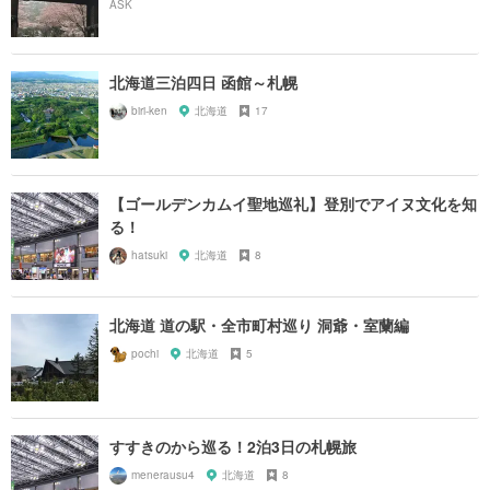
北海道三泊四日 函館～札幌
biri-ken
北海道
17
【ゴールデンカムイ聖地巡礼】登別でアイヌ文化を知
る！
hatsuki
北海道
8
北海道 道の駅・全市町村巡り 洞爺・室蘭編
pochi
北海道
5
すすきのから巡る！2泊3日の札幌旅
menerausu4
北海道
8