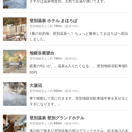
さすがは温泉地登別、天然で足湯が湧いてます。
登別温泉 ホテル まほろば
740m
登別地獄谷より約
（徒歩13分）
1番の目的地、登別温泉へ！ ちょっと奮発してまほろばへ宿泊
しました。
地獄谷展望台
190m
登別地獄谷より約
（徒歩4分）
硫黄の匂いが。。温泉♨️入りたくなる。。 登別地獄谷駐車場5
00円
大湯沼
550m
登別地獄谷より約
（徒歩10分）
車で移動して見に行きます。登別地獄谷駐車場半券を見せると
タダになります。...
登別温泉 登別グランドホテル
840m
登別地獄谷より約
（徒歩14分）
鬼の街で有名な登別温泉の宿はグランドホテル。吹き抜けのあ