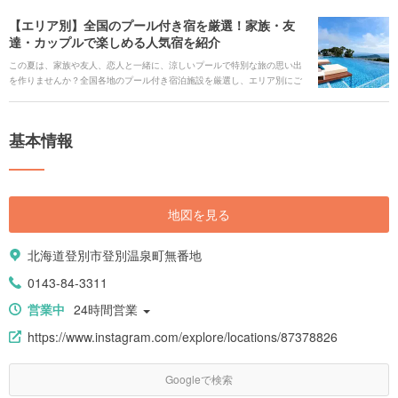
【エリア別】全国のプール付き宿を厳選！家族・友
達・カップルで楽しめる人気宿を紹介
この夏は、家族や友人、恋人と一緒に、涼しいプールで特別な旅の思い出
を作りませんか？全国各地のプール付き宿泊施設を厳選し、エリア別にご
紹介します。温泉とプールを両方楽しめる宿、息をのむようなインフィニ
ティプール、ロマンチックなナイトプールなど、楽しみ方は多種多様で
す。各宿泊施設の周辺には、美味しいグルメや観光スポットも充実してい
基本情報
るので、旅の計画に役立ててください！ 気になる宿を見つけたら、心から
おすすめできる宿泊施設のみをご紹介するホテル・旅館の宿泊予約サービ
ス<b><u>[Relux(リラックス)](https://rlx.jp/)</u></b>で予約しましょう。
提供：KDDI株式会社
地図を見る
北海道登別市登別温泉町無番地
0143-84-3311
営業中
24時間営業
https://www.instagram.com/explore/locations/87378826
Googleで検索