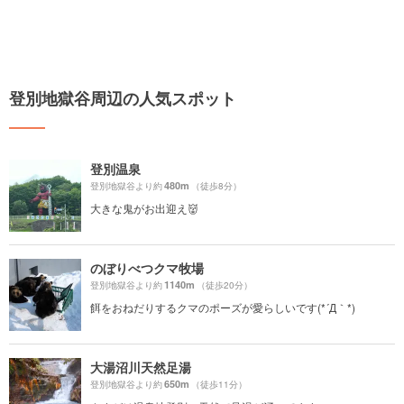
登別地獄谷周辺の人気スポット
登別温泉
480m
登別地獄谷より約
（徒歩8分）
大きな鬼がお出迎え👹
のぼりべつクマ牧場
1140m
登別地獄谷より約
（徒歩20分）
餌をおねだりするクマのポーズが愛らしいです(*´Д｀*)
大湯沼川天然足湯
650m
登別地獄谷より約
（徒歩11分）