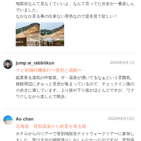
地獄谷なんて見なくていいよ、なんて言ってた次女が一番楽しん
でいました。
なかなか見る事の出来ない景色なので是非見て欲しい！
jump.w_rabbitkun
2024年5月1日
チビ初飛行機旅行〜登別と函館〜
硫黄香る湯気の中散策。ザ・温泉が湧いてるなぁという雰囲気。
旅館周辺にぎゅっと見所が集まっているので、チェックイン後の
小歩きに適しています。上り坂や下り坂がほとんどですが、ワク
ワクしながら楽しんで散歩。
Ao chan
2023年8月13日
北海道 登別温泉から絶景を巡る旅
ホテルからのツアーで登別地獄谷ナイトウォークツアーに参加し
ました。実は大分の地獄巡りしかしらなかったのですが、登別温