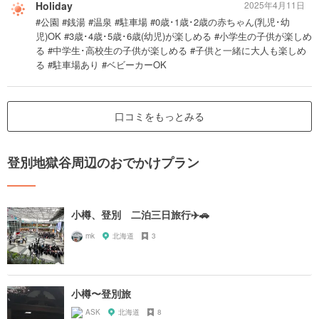
Holiday
2025年4月11日
#公園 #銭湯 #温泉 #駐車場 #0歳･1歳･2歳の赤ちゃん(乳児･幼
児)OK #3歳･4歳･5歳･6歳(幼児)が楽しめる #小学生の子供が楽しめ
る #中学生･高校生の子供が楽しめる #子供と一緒に大人も楽しめ
る #駐車場あり #ベビーカーOK
口コミをもっとみる
登別地獄谷周辺のおでかけプラン
小樽、登別 二泊三日旅行✈️🚗
mk
北海道
3
小樽〜登別旅
ASK
北海道
8