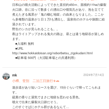
日和山の噴火活動によってできた直径約450ｍ、面積約11haの爆裂
火口跡。谷に沿って数多くの湧出口や噴気孔があり、泡を立てて
煮えたぎる風景が「鬼の棲む地獄」の由来となりました。ここか
ら多種類の温泉が１日１万tも湧出し、温泉街のホテルや旅館に給
湯されています。
野生のシカが見られることも。。
夜はライトアップされる鬼火の路は、昼とは違う地獄谷が楽しめ
ます。
■入場料 無料
■URL
http://www.hokkaidoisan.org/noboribetsu_zigokudani.html
■駐車場 500円（大沼駐車場との共通利用）
mk
2024年7月14日
小樽、登別 二泊三日旅行✈️🚗
遊歩道があり短いコースを選び、15分ぐらいで帰ってこられま
す。
硫黄の香りと湯気でまさに地獄を思わせる景色。
噴火で出来た爆裂火口跡だそう。
このすぐそばにホテル群があるなんて…