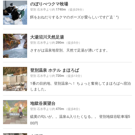
のぼりべつクマ牧場
1740m
登別 石水亭より約
（徒歩29分）
餌をおねだりするクマのポーズが愛らしいです(*´Д｀*)
大湯沼川天然足湯
290m
登別 石水亭より約
（徒歩5分）
さすがは温泉地登別、天然で足湯が湧いてます。
登別温泉 ホテル まほろば
720m
登別 石水亭より約
（徒歩13分）
1番の目的地、登別温泉へ！ ちょっと奮発してまほろばへ宿泊
しました。
地獄谷展望台
470m
登別 石水亭より約
（徒歩8分）
硫黄の匂いが。。温泉♨️入りたくなる。。 登別地獄谷駐車場5
00円