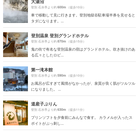
大湯沼
600m
登別 石水亭より約
（徒歩10分）
車で移動して見に行きます。登別地獄谷駐車場半券を見せると
タダになります。...
登別温泉 登別グランドホテル
870m
登別 石水亭より約
（徒歩15分）
鬼の街で有名な登別温泉の宿はグランドホテル。吹き抜けのあ
る広々としたロビ...
第一滝本館
590m
登別 石水亭より約
（徒歩10分）
お風呂が広すぎて風情がなかったが、泉質が良く肌がツルツル
になりました。 ...
道産子ぷりん
630m
登別 石水亭より約
（徒歩11分）
プリンソフトを夕食前にみんなで食す。 カラメルが入ったス
ポイトがぶっ刺し...