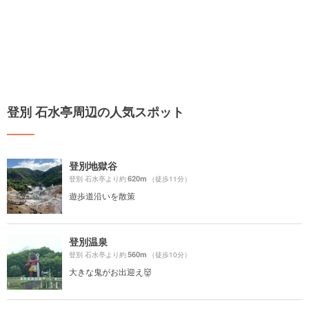
登別 石水亭周辺の人気スポット
登別地獄谷
620m
登別 石水亭より約
（徒歩11分）
遊歩道沿いを散策
登別温泉
560m
登別 石水亭より約
（徒歩10分）
大きな鬼がお出迎え👹