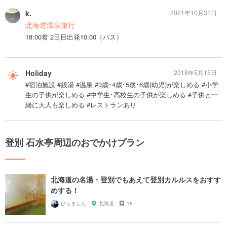
k.
2021年10月31日
北海道温泉旅行
18:00着 2日目出発10:00（バス）
Holiday
2018年5月15日
#宿泊施設 #銭湯 #温泉 #3歳･4歳･5歳･6歳(幼児)が楽しめる #小学
生の子供が楽しめる #中学生･高校生の子供が楽しめる #子供と一
緒に大人も楽しめる #レストランあり
登別 石水亭周辺のおでかけプラン
北海道の名湯・登別でもあえて登別カルルスをおすす
めする！
ひらましん
北海道
18