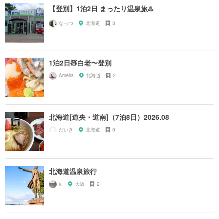
【登別】1泊2日 まったり温泉旅♨️
なっつ
北海道
3
1泊2日🧸白老〜登別
Amelia
北海道
2
北海道[道央・道南]（7泊8日）2026.08
だいき
北海道
0
北海道温泉旅行
k.
大阪
2