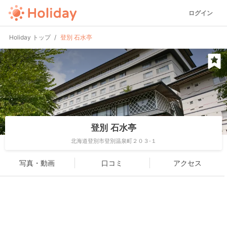
ログイン
Holiday トップ
登別 石水亭
登別 石水亭
北海道登別市登別温泉町２０３-１
写真・動画
口コミ
アクセス