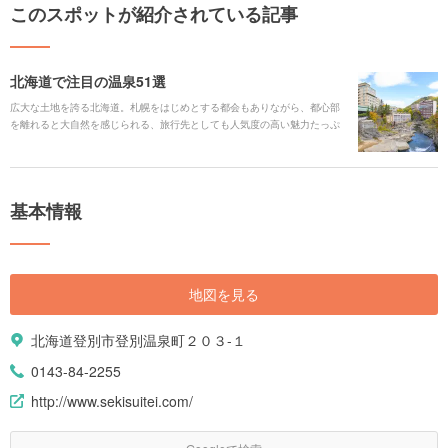
このスポットが紹介されている記事
北海道で注目の温泉51選
広大な土地を誇る北海道。札幌をはじめとする都会もありながら、都心部
を離れると大自然を感じられる、旅行先としても人気度の高い魅力たっぷ
りの土地です。今回はそんな北海道で注目すべき温泉を51ヵ所ピックアッ
プしてご紹介いたします。日本で最北端にある温泉「童夢」や、珍しい"モ
ールの湯"が湧出している「十勝川温泉」など、それぞれ特徴が違うので自
分に合った温泉をぜひ見つけてください！
基本情報
地図を見る
北海道登別市登別温泉町２０３-１
0143-84-2255
http://www.sekisuitei.com/