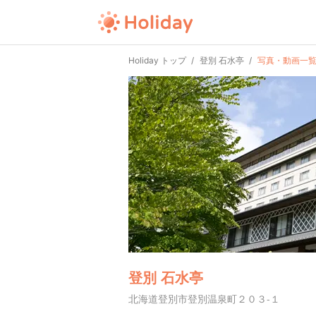
Holiday トップ
登別 石水亭
写真・動画一
登別 石水亭
北海道登別市登別温泉町２０３-１