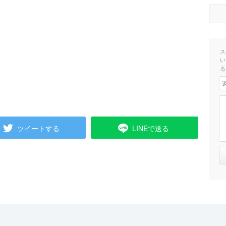
ス
い
る
ツイートする
LINEで送る