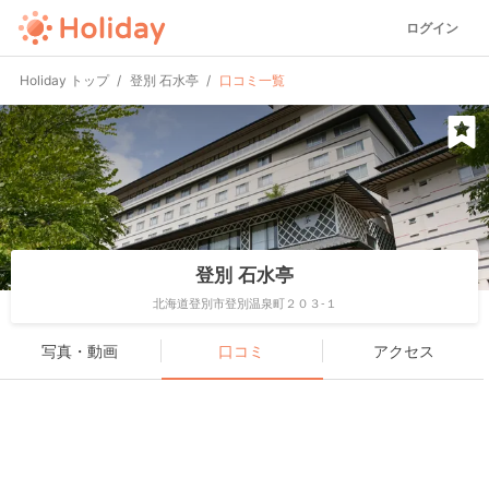
ログイン
Holiday トップ
登別 石水亭
口コミ一覧
登別 石水亭
北海道登別市登別温泉町２０３-１
写真・動画
口コミ
アクセス