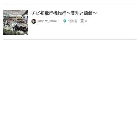
チビ初飛行機旅行〜登別と函館〜
jump.w_rabbitkun
北海道
0