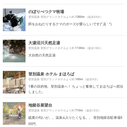
のぼりべつクマ牧場
1380m
登別温泉 登別グランドホテルより約
（徒歩24分）
餌をおねだりするクマのポーズが愛らしいです(*´Д｀*)
大湯沼川天然足湯
1130m
登別温泉 登別グランドホテルより約
（徒歩19分）
大自然の天然足湯
登別温泉 ホテル まほろば
140m
登別温泉 登別グランドホテルより約
（徒歩3分）
1番の目的地、登別温泉へ！ ちょっと奮発してまほろばへ宿泊
しました。
地獄谷展望台
710m
登別温泉 登別グランドホテルより約
（徒歩12分）
硫黄の匂いが。。温泉♨️入りたくなる。。 登別地獄谷駐車場5
00円