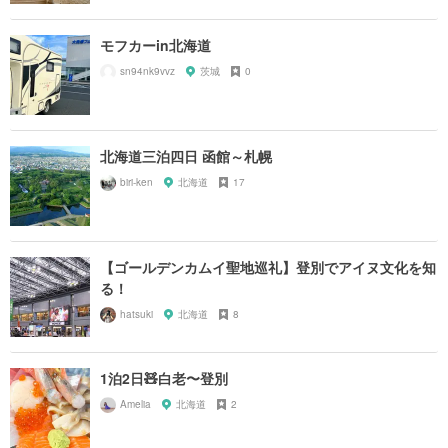
モフカーin北海道
sn94nk9vvz
茨城
0
北海道三泊四日 函館～札幌
biri-ken
北海道
17
【ゴールデンカムイ聖地巡礼】登別でアイヌ文化を知
る！
hatsuki
北海道
8
1泊2日🧸白老〜登別
Amelia
北海道
2