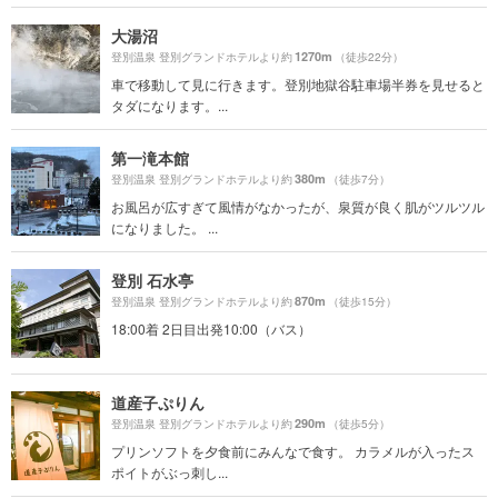
大湯沼
1270m
登別温泉 登別グランドホテルより約
（徒歩22分）
車で移動して見に行きます。登別地獄谷駐車場半券を見せると
タダになります。...
第一滝本館
380m
登別温泉 登別グランドホテルより約
（徒歩7分）
お風呂が広すぎて風情がなかったが、泉質が良く肌がツルツル
になりました。 ...
登別 石水亭
870m
登別温泉 登別グランドホテルより約
（徒歩15分）
18:00着 2日目出発10:00（バス）
道産子ぷりん
290m
登別温泉 登別グランドホテルより約
（徒歩5分）
プリンソフトを夕食前にみんなで食す。 カラメルが入ったス
ポイトがぶっ刺し...