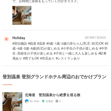
で、お時間に余裕をもっていくのがオススメ。
Holiday
2018年7月20日
#宿泊施設 #銭湯 #温泉 #0歳･1歳･2歳の赤ちゃん(乳児･幼児)OK #3
歳･4歳･5歳･6歳(幼児)が楽しめる #小学生の子供が楽しめる #中学
生･高校生の子供が楽しめる #子供と一緒に大人も楽しめる #駐車
場あり #雨でもOK #売店あり #レストランあり
登別温泉 登別グランドホテル周辺のおでかけプラン
北海道 登別温泉から絶景を巡る旅
Ao chan
北海道
0