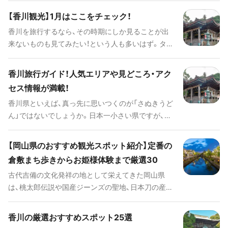
けの風景やイベントにも参加してみたいものです。
【香川観光】1月はここをチェック！
ぜひプランの参考にしてみてください。
香川を旅行するなら、その時期にしか見ることが出
来ないものも見てみたい！という人も多いはず。タイ
ミングが合えばぜひ参加してみて、さらに楽しい思
い出を作りたいものです。ぜひ旅のプランの参考に
香川旅行ガイド！人気エリアや見どころ・アク
してみてください。
セス情報が満載！
香川県といえば、真っ先に思いつくのが「さぬきうど
ん」ではないでしょうか。日本一小さい県ですが、
「こんぴらさん」でおなじみの最強パワースポット
「金刀比羅宮（ことひらぐう）」や、特別名勝「栗林公
【岡山県のおすすめ観光スポット紹介】定番の
園」、アートの島で国内外から人気の「直島」など、さ
倉敷まち歩きからお姫様体験まで厳選30
まざまな魅力がたっぷり詰まっています。 高松港か
古代吉備の文化発祥の地として栄えてきた岡山県
らフェリーで気軽にいける瀬戸内の島旅では非日常
は、桃太郎伝説や国産ジーンズの聖地、日本刀の産地
を味わえます。海や緑、パワースポットにアートでリ
としても有名です。倉敷の美観地区や特別名勝後楽
チャージ！香川旅行で外せない観光スポットをご紹介
園など美しい景色を楽しめるスポットのほかにも、
します。
香川の厳選おすすめスポット25選
無人島を貸し切っての体験やいがらしゆみこ博物館