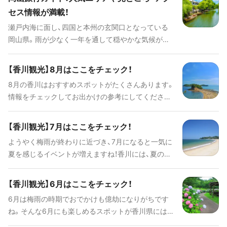
ではなかなか味わえない魅力がたくさんです。 今回
セス情報が満載！
は、小豆島旅行の見どころ、人気の観光スポット、ご
瀬戸内海に面し、四国と本州の玄関口となっている
当地グルメ、アクセスやホテル情報などをまるごと
岡山県。雨が少なく一年を通して穏やかな気候が特
紹介します。
徴で、観光に最適。白壁土蔵が建ち並ぶ倉敷美観地区
は、岡山では外せない観光スポットとして人気です。
【香川観光】8月はここをチェック！
そのほか、岡山城、後楽園、吉備津神社など全国的に
8月の香川はおすすめスポットがたくさんあります。
も有名で魅力的なスポットが点在しています。 ご当
情報をチェックしてお出かけの参考にしてください
地グルメも旅の醍醐味。特産のフルーツ、ひるぜん焼
ね！
きそばなど、美味しいものもたくさん。魅力あふれる
岡山県をご紹介します。
【香川観光】7月はここをチェック！
ようやく梅雨が終わりに近づき、7月になると一気に
夏を感じるイベントが増えますね！香川には、夏の風
物詩と呼ばれるものや絶景を一望できるスポットが
沢山あります。ぜひ、チェックして夏休みの計画にも
【香川観光】6月はここをチェック！
役立ててみてください。
6月は梅雨の時期でおでかけも億劫になりがちです
ね。そんな6月にも楽しめるスポットが香川県にはた
くさんあります！ 雨が降っても楽しめる、6月だから