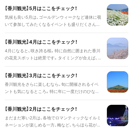
こそ楽しめるおすすめスポットをご紹介します。
【香川観光】5月はここをチェック！
気候も良い5月は、ゴールデンウィークなど連休に覗
いて参加してみたくなるイベントも盛りだくさん。
この時期に香川を観光するなら、事前にチェックし
て、ぜひプランの参考にしてみてください。
【香川観光】4月はここをチェック！
4月になると、咲き誇る桜。特に自然に囲まれた香川
の花見スポットは絶景です。タイミングが合えば、さ
らに楽しい思い出になることでしょう。ぜひプラン
の参考にしてみてください。
【香川観光】3月はここをチェック！
香川観光をさらに楽しむなら、旬に開催されるイベ
ントも気になるところ。特に年に一度だけのひなま
つりはその土地の文化にも触れられます。タイミン
グが合えばぜひ参加してみたいものです。ぜひプラ
【香川観光】2月はここをチェック！
ンの参考にしてみてください。
まだまだ寒い2月は、各地でロマンティックなイルミ
ネーションが楽しめる一方、梅など、ちらほら花が色
づき始めます。香川観光を計画するなら、その時期だ