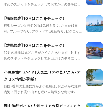
すめのスポットをチェックしておでかけの参考にし
てくださいね！
【福岡観光】10月はここをチェック！
行楽シーズン到来！10月は気候も良く、お出かけ日
和。フルーツ狩り、アウトドア、紅葉狩り、ピクニッ
クなど、ワクワクしながらお出かけしましょう！
【群馬観光】10月はここをチェック！
10月の群馬は見どころがたくさんあります。おすす
めのスポットをチェックしてお出かけの参考にして
みてくださいね！
小豆島旅行ガイド！人気エリアや見どころ・ア
クセス情報が満載！
四国・香川の北西に浮かぶ小豆島は、おだやかな瀬戸
内海に囲まれ高い山々も近い自然豊かな島です。自
然が生み出した絶景や豊かな食材、グルメ、そして、
どこか懐かしい日本の原風景やイベントなど、都会
岡山旅行ガイド！人気エリアや見どころ・アク