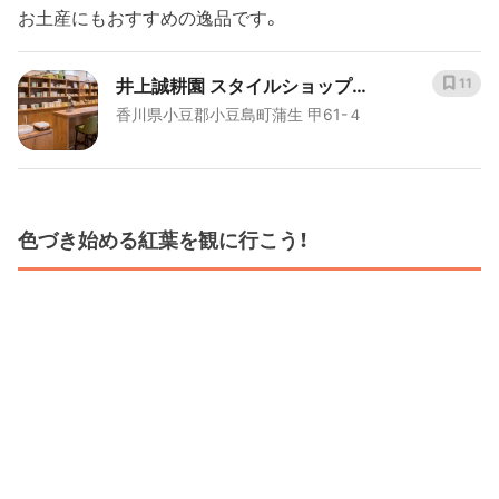
お土産にもおすすめの逸品です。
井上誠耕園 スタイルショップ
11
香川県小豆郡小豆島町蒲生 甲61-４
mother's
色づき始める紅葉を観に行こう！