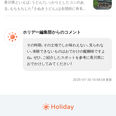
香川県といえば、うどん！しっかりとしたコシのあ
でのお姫様体験など家族で楽しめるスポットもたく
る、もちもちした「さぬきうどん」は全国的に有名で
さんあります。ここでは初めて岡山県に行く方や、デ
す。そんな香川県は日本でいちばん小さい県ですが、
ートや家族旅行におすすめのスポットを厳選してご
「こんびらさん」でおなじみの「金刀比羅宮（ことひら
紹介します。
ぐう）」やアートの島で国内外から人気の「直島」があ
ホリデー編集部からのコメント
ります。 何度でも行きたくなる、高松港からフェリ
ーで気軽にいける諸島は必見。アートに興味がなく
その時期、その土地でしか味わえない、見られな
とも一度訪れると、その魅力にとりつかれることで
い、体験できないものはおでかけの醍醐味ですよ
しょう。
ね。ぜひ、ご紹介したスポットを参考に香川県に
おでかけしてみてください！
2025-01-30 10:58:38 更新