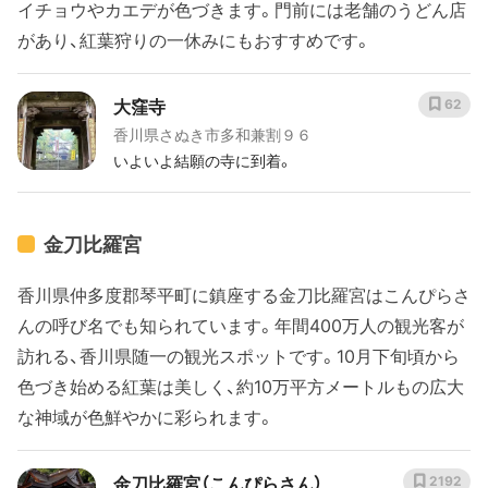
イチョウやカエデが色づきます。門前には老舗のうどん店
があり、紅葉狩りの一休みにもおすすめです。
大窪寺
62
香川県さぬき市多和兼割９６
いよいよ結願の寺に到着。
金刀比羅宮
香川県仲多度郡琴平町に鎮座する金刀比羅宮はこんぴらさ
んの呼び名でも知られています。年間400万人の観光客が
訪れる、香川県随一の観光スポットです。10月下旬頃から
色づき始める紅葉は美しく、約10万平方メートルもの広大
な神域が色鮮やかに彩られます。
金刀比羅宮（こんぴらさん）
2192