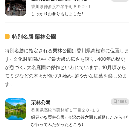
香川県仲多度郡琴平町８９２-１
しっかりお参りもしました！
特別名勝 栗林公園
特別名勝に指定される栗林公園は香川県高松市に位置しま
す。文化財庭園の中で最大級の広さを誇り、400年の歴史
が息づく、大名庭園の傑作といわれています。10月頃から
モミジなどの木々が色づき始め、鮮やかな紅葉を楽しめま
す。
栗林公園
1553
香川県高松市栗林町１丁目２０-１６
緑豊かな栗林公園。金沢の兼六園も感動したから ぜ
ひ行ってみたかったところ！