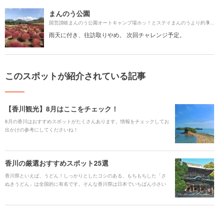
まんのう公園
910m
国営讃岐まんのう公園オートキャンプ場ホッ！とステイまんのうより約
雨天に付き、往訪取りやめ。 次回チャレンジ予定。
このスポットが紹介されている記事
【香川観光】8月はここをチェック！
8月の香川はおすすめスポットがたくさんあります。情報をチェックしてお
出かけの参考にしてくださいね！
香川の厳選おすすめスポット25選
香川県といえば、うどん！しっかりとしたコシのある、もちもちした「さ
ぬきうどん」は全国的に有名です。そんな香川県は日本でいちばん小さい
県ですが、「こんびらさん」でおなじみの「金刀比羅宮（ことひらぐ
う）」やアートの島で国内外から人気の「直島」があります。 何度でも行
きたくなる、高松港からフェリーで気軽にいける諸島は必見。アートに興
味がなくとも一度訪れると、その魅力にとりつかれることでしょう。