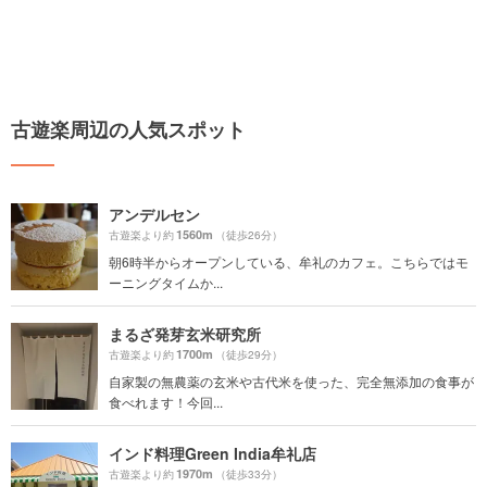
古遊楽周辺の人気スポット
アンデルセン
1560m
古遊楽より約
（徒歩26分）
朝6時半からオープンしている、牟礼のカフェ。こちらではモ
ーニングタイムか...
まるざ発芽玄米研究所
1700m
古遊楽より約
（徒歩29分）
自家製の無農薬の玄米や古代米を使った、完全無添加の食事が
食べれます！今回...
インド料理Green India牟礼店
1970m
古遊楽より約
（徒歩33分）