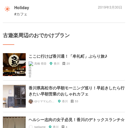
Holiday
2019年3月30日
#カフェ
古遊楽周辺のおでかけプラン
ここに行けば香川通！「牟礼町」ぶらり旅♪
高橋 萌音
香川
20
香川県高松市の早朝モーニング巡り！早起きしたら行
きたい早朝営業のおしゃれカフェ
ゆりママんのもぐもぐ＊日和♡
香川
53
ヘルシー志向の女子必見！香川のデトックスランチ☆
taekame
香川
4