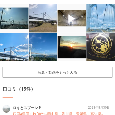
▶
写真・動画をもっとみる
口コミ（15件）
ロキとスプーン🥄
2023年8月30日
四国4県回る旅DAY1~岡山県・香川県・愛媛県・高知県~