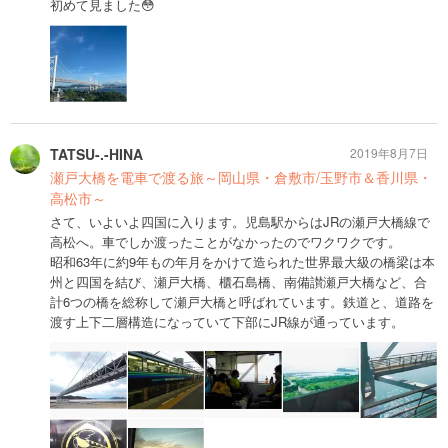
初めて見ました😳
TATSU-.-HINA
2019年8月7日
瀬戸大橋を電車で渡る旅～岡山県・倉敷市/玉野市＆香川県・
高松市～
さて、いよいよ四国に入ります。児島駅からはJRの瀬戸大橋線で
高松へ。車でしか渡ったことがなかったのでワクワクです。
昭和63年に約9年もの年月をかけて造られた世界最大級の橋梁は本
州と四国を結び、瀬戸大橋、櫃石島橋、南備讃瀬戸大橋など、合
計6つの橋を総称して瀬戸大橋と呼ばれています。鉄道と、道路を
渡す上下二層構造になっていて下部にJR線が通っています。