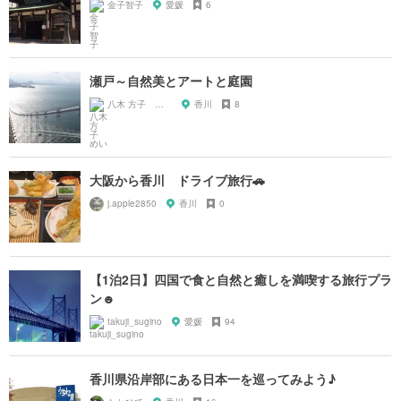
金子智子
愛媛
6
瀬戸～自然美とアートと庭園
八木 方子 めい
香川
8
大阪から香川 ドライブ旅行🚗
j.apple2850
香川
0
【1泊2日】四国で食と自然と癒しを満喫する旅行プラ
ン☻
takuji_sugino
愛媛
94
香川県沿岸部にある日本一を巡ってみよう♪