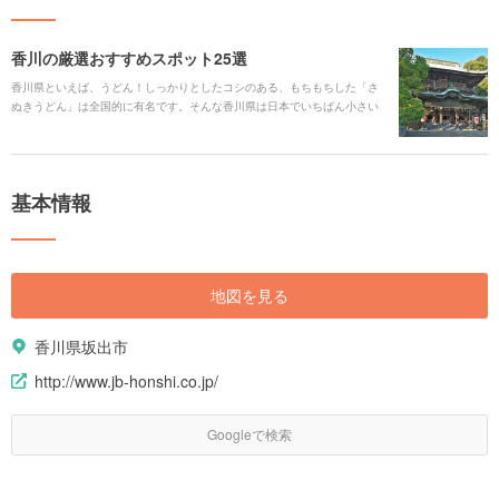
香川の厳選おすすめスポット25選
香川県といえば、うどん！しっかりとしたコシのある、もちもちした「さ
ぬきうどん」は全国的に有名です。そんな香川県は日本でいちばん小さい
県ですが、「こんびらさん」でおなじみの「金刀比羅宮（ことひらぐ
う）」やアートの島で国内外から人気の「直島」があります。 何度でも行
きたくなる、高松港からフェリーで気軽にいける諸島は必見。アートに興
味がなくとも一度訪れると、その魅力にとりつかれることでしょう。
基本情報
地図を見る
香川県坂出市
http://www.jb-honshi.co.jp/
Googleで検索