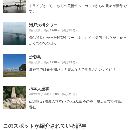
ドライブがてらこちらの美術館へ。カフェからの眺めが素敵で
す。
瀬戸大橋タワー
1240m
瀬戸大橋より約
（徒歩21分）
偶然通りかかった展望タワー。あいにくの天気でしたが、せっ
かくなのでのぼっ...
沙弥島
1710m
瀬戸大橋より約
（徒歩29分）
瀬戸芸では春会期だけの展示なので見逃さないように！
柿本人麿碑
1350m
瀬戸大橋より約
（徒歩23分）
(流罪地2) 讃岐の狭岑(さみね)の島 今の香川県坂出市沙弥島。
現在、...
このスポットが紹介されている記事