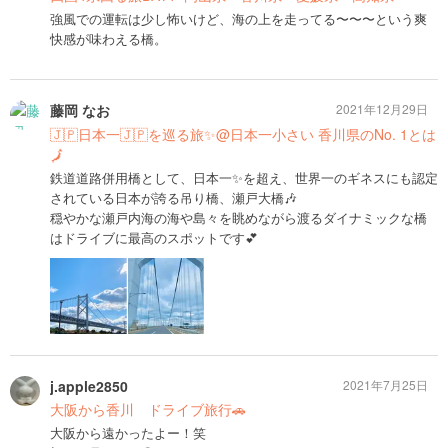
強風での運転は少し怖いけど、海の上を走ってる〜〜〜という爽
快感が味わえる橋。
藤岡 なお
2021年12月29日
🇯🇵日本一🇯🇵を巡る旅✨@日本一小さい 香川県のNo. 1とは
🗾
鉄道道路併用橋として、日本一✨を超え、世界一のギネスにも認定
されている日本が誇る吊り橋、瀬戸大橋🎶
穏やかな瀬戸内海の海や島々を眺めながら渡るダイナミックな橋
はドライブに最高のスポットです💕
j.apple2850
2021年7月25日
大阪から香川 ドライブ旅行🚗
大阪から遠かったよー！笑