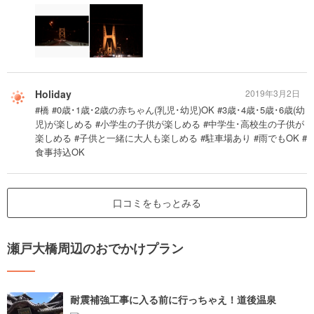
Holiday
2019年3月2日
#橋 #0歳･1歳･2歳の赤ちゃん(乳児･幼児)OK #3歳･4歳･5歳･6歳(幼
児)が楽しめる #小学生の子供が楽しめる #中学生･高校生の子供が
楽しめる #子供と一緒に大人も楽しめる #駐車場あり #雨でもOK #
食事持込OK
口コミをもっとみる
瀬戸大橋周辺のおでかけプラン
耐震補強工事に入る前に行っちゃえ！道後温泉