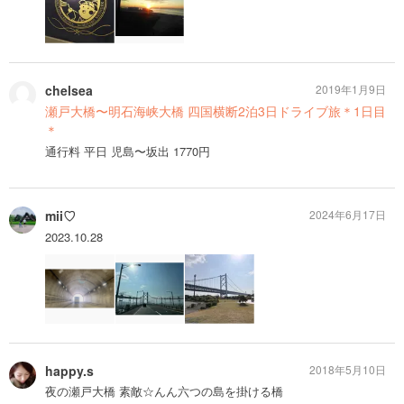
chelsea
2019年1月9日
瀬戸大橋〜明石海峡大橋 四国横断2泊3日ドライブ旅＊1日目
＊
通行料 平日 児島〜坂出 1770円
mii♡
2024年6月17日
2023.10.28
happy.s
2018年5月10日
夜の瀬戸大橋 素敵☆んん六つの島を掛ける橋