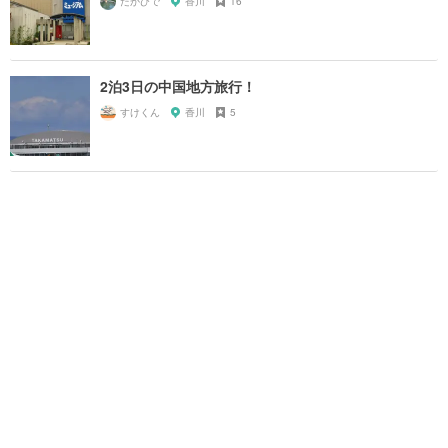
たかひで
香川
16
2泊3日の中国地方旅行！
すけくん
香川
5