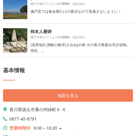
500m
瀬戸大橋タワーより約
（徒歩9分）
瀬戸芸では春会期だけの展示なので見逃さないように！
柿本人麿碑
520m
瀬戸大橋タワーより約
（徒歩9分）
(流罪地2) 讃岐の狭岑(さみね)の島 今の香川県坂出市沙弥島。
現在、...
基本情報
地図を見る
香川県坂出市番の州緑町６-６
0877-45-8791
営業時間外
9:00～16:20