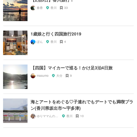
春香
香川
33
1歳娘と行く四国旅行2019
ぽん
香川
4
【四国】マイカーで巡る！かけ足3泊4日旅
masumo
大分
9
海とアートをめぐる♡子連れでもデートでも満喫プラ
ン(香川県坂出市〜宇多津)
ゆりママんのもぐもぐ＊日和♡
香川
10