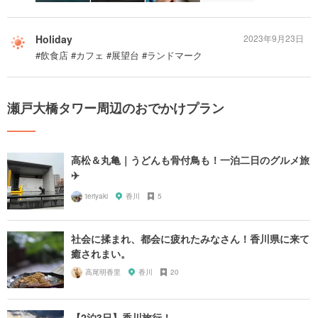
Holiday
2023年9月23日
#飲食店 #カフェ #展望台 #ランドマーク
瀬戸大橋タワー周辺のおでかけプラン
高松＆丸亀｜うどんも骨付鳥も！一泊二日のグルメ旅
✈️
teriyaki
香川
5
社会に揉まれ、都会に疲れたみなさん！香川県に来て
癒されまい。
高尾明香里
香川
20
【2泊3日】香川旅行！