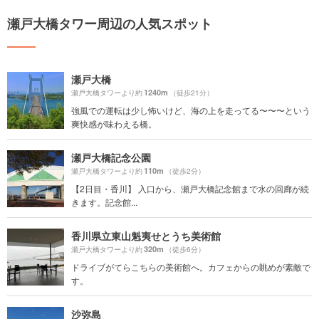
瀬戸大橋タワー周辺の人気スポット
瀬戸大橋
1240m
瀬戸大橋タワーより約
（徒歩21分）
強風での運転は少し怖いけど、海の上を走ってる〜〜〜という
爽快感が味わえる橋。
瀬戸大橋記念公園
110m
瀬戸大橋タワーより約
（徒歩2分）
【2日目・香川】 入口から、瀬戸大橋記念館まで水の回廊が続
きます。記念館...
香川県立東山魁夷せとうち美術館
320m
瀬戸大橋タワーより約
（徒歩6分）
ドライブがてらこちらの美術館へ。カフェからの眺めが素敵で
す。
沙弥島