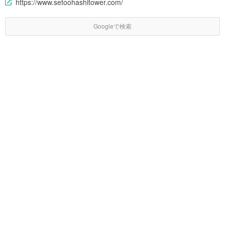
https://www.setoohashitower.com/
Googleで検索