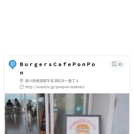
ＢｕｒｇｅｒｓＣａｆｅＰｏｎＰｏ
D
11
ｎ
香川県綾歌郡宇多津町浜一番丁４
http://ameblo.jp/ponpon-makoto/