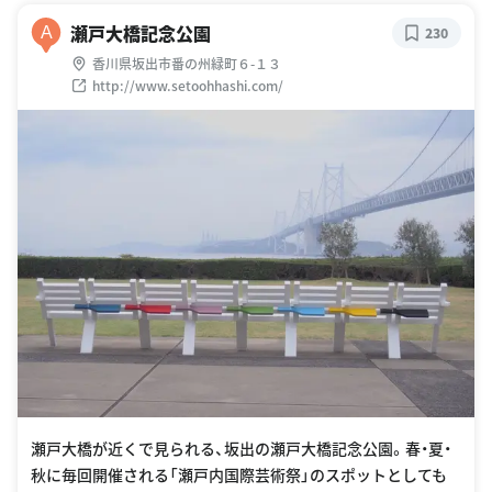
瀬戸大橋記念公園
A
230
香川県坂出市番の州緑町６-１３
http://www.setoohhashi.com/
瀬戸大橋が近くで見られる、坂出の瀬戸大橋記念公園。春・夏・
秋に毎回開催される「瀬戸内国際芸術祭」のスポットとしても