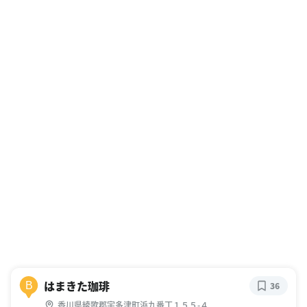
はまきた珈琲
B
36
香川県綾歌郡宇多津町浜九番丁１５５-４