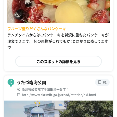
フルーツ盛りだくさんなパンケーキ
ランチタイムからは、パンケーキを贅沢に重ねたパンケーキが
注文できます♩ 旬の果物がこれでもか！とばかりに盛ってます
♡
このスポットの詳細を見る
うたづ臨海公園
C
61
香川県綾歌郡宇多津町浜一番丁４
http://www.skr.mlit.go.jp/road/rstation/eki.html