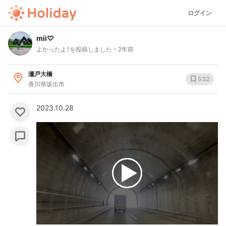
ログイン
mii♡
よかったよ！を投稿しました
2年前
瀬戸大橋
532
香川県坂出市
2023.10.28