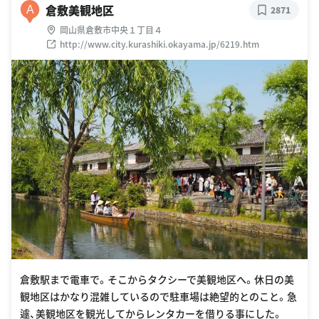
倉敷美観地区
A
2871
岡山県倉敷市中央１丁目４
http://www.city.kurashiki.okayama.jp/6219.htm
倉敷駅まで電車で。そこからタクシーで美観地区へ。休日の美
観地区はかなり混雑しているので駐車場は絶望的とのこと。急
遽、美観地区を観光してからレンタカーを借りる事にした。