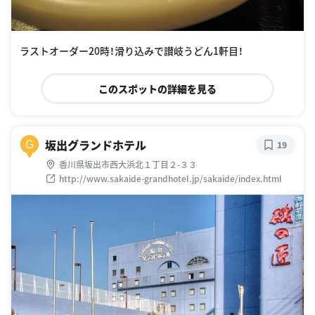
ラストオーダー20時！滑り込みで讃岐うどん1軒目！
このスポットの詳細を見る
坂出グランドホテル
G
19
香川県坂出市西大浜北１丁目２-３３
http://www.sakaide-grandhotel.jp/sakaide/index.html