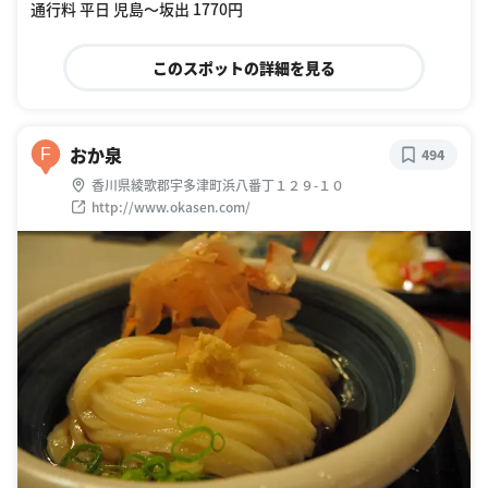
通行料 平日 児島〜坂出 1770円
このスポットの詳細を見る
おか泉
F
494
香川県綾歌郡宇多津町浜八番丁１２９-１０
http://www.okasen.com/