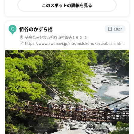
このスポットの詳細を見る
祖谷のかずら橋
C
1827
徳島県三好市西祖谷山村善徳１６２-２
https://www.awanavi.jp/site/midokoro/kazurabashi.html