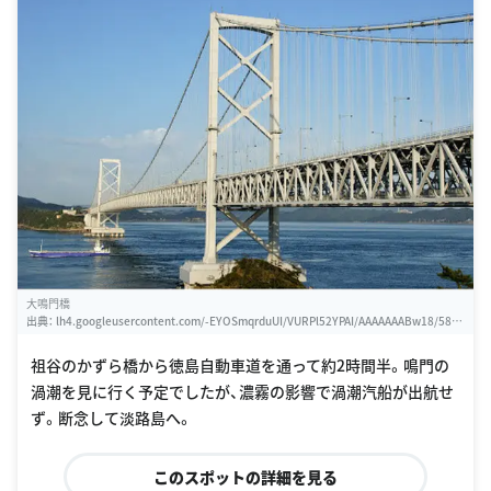
大鳴門橋
出典：
lh4.googleusercontent.com/-EYOSmqrduUI/VURPl52YPAI/AAAAAAABw18/58U
CIYBKci8/w460-h310-k
祖谷のかずら橋から徳島自動車道を通って約2時間半。鳴門の
渦潮を見に行く予定でしたが、濃霧の影響で渦潮汽船が出航せ
ず。断念して淡路島へ。
このスポットの詳細を見る