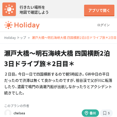
行きたい場所を
アプリで開く
地図で確認しよう
ログイン
Holiday トップ
瀬戸大橋〜明石海峡大橋 四国横断2泊3日ドライブ旅＊2日目
瀬戸大橋〜明石海峡大橋 四国横断2泊
3日ドライブ旅＊2日目＊
２日目。今日一日で四国横断するので朝5時起き。GW中日の平日
だったので渋滞は無くて良かったのですが、祖谷渓で父が川に転落
したり、濃霧で鳴門の渦潮汽船が出航しなかったりとアクシデント
続きでした。
このプランの作者
chelsea
香川
5