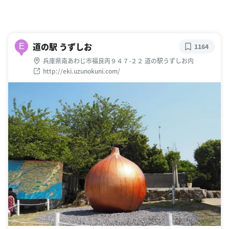
道の駅 うずしお
E
1164
兵庫県南あわじ市福良丙９４７-２２ 道の駅うずしお内
http://eki.uzunokuni.com/