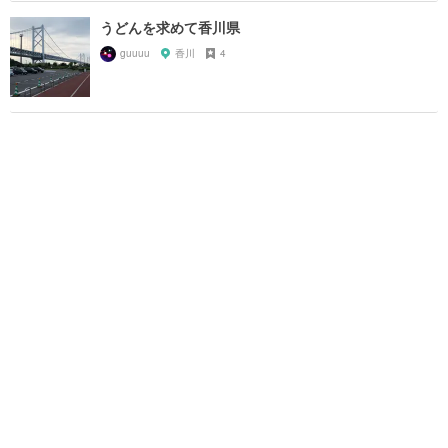
うどんを求めて香川県
guuuu
香川
4