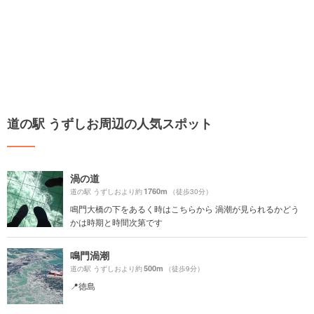
道の駅 うずしお周辺の人気スポット
渦の道
1760m
道の駅 うずしおより約
（徒歩30分）
鳴門大橋の下をあるく時はこちらから 渦潮が見られるかどう
かは時期と時間次第です
鳴門渦潮
500m
道の駅 うずしおより約
（徒歩9分）
📍徳島