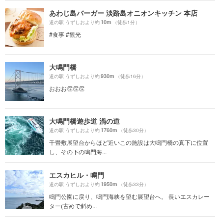
あわじ島バーガー 淡路島オニオンキッチン 本店
10m
道の駅 うずしおより約
（徒歩1分）
#食事 #観光
大鳴門橋
930m
道の駅 うずしおより約
（徒歩16分）
おおお👏👏👏
大鳴門橋遊歩道 渦の道
1760m
道の駅 うずしおより約
（徒歩30分）
千畳敷展望台からほど近いこの施設は大鳴門橋の真下に位置
し、その下の鳴門海...
エスカヒル・鳴門
1950m
道の駅 うずしおより約
（徒歩33分）
鳴門公園に戻り、鳴門海峡を望む展望台へ。 長いエスカレー
ター(古めで斜め...