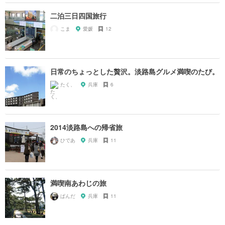
二泊三日四国旅行
こま
愛媛
12
日常のちょっとした贅沢。淡路島グルメ満喫のたび。
たく、
兵庫
6
2014淡路島への帰省旅
ひであ
兵庫
11
満喫南あわじの旅
ぱんだ
兵庫
11