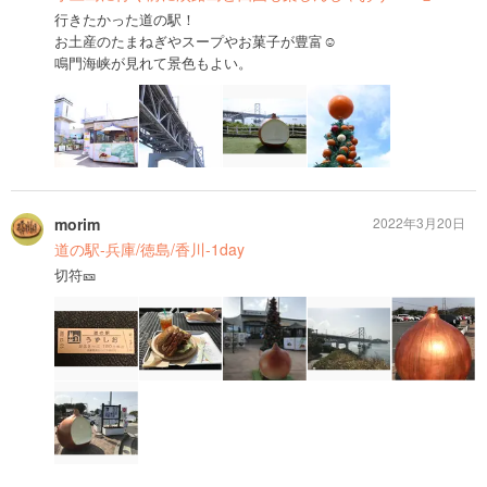
行きたかった道の駅！
お土産のたまねぎやスープやお菓子が豊富︎︎☺︎
鳴門海峡が見れて景色もよい。
morim
2022年3月20日
道の駅-兵庫/徳島/香川-1day
切符🎫