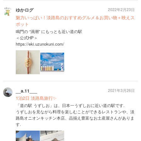
ゆかログ
2022年2月23日
魅力いっぱい！淡路島のおすすめグルメ＆お買い物＋映えス
ポット
鳴門の “渦潮” にもっとも近い道の駅
＜公式HP＞
https://eki.uzunokuni.com/
__a.11___
2021年3月26日
1泊2日 淡路島旅行✨
「道の駅 うずしお」は、日本一うずしおに近い道の駅です.
うずしおを見ながら料理を楽しむことができるレストランや、淡
路島オニオンキッチン本店、品揃え豊富なお土産屋さんがありま
す.