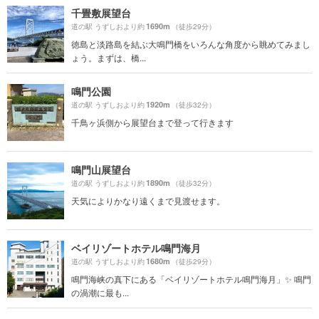
千畳敷展望台
1690m
道の駅 うずしおより約
（徒歩29分）
徳島と淡路島を結ぶ大鳴門橋をいろんな角度から眺めてみまし
ょう。まずは、橋...
鳴門公園
1920m
道の駅 うずしおより約
（徒歩32分）
千鳥ヶ浜側から展望台まで登って行きます
鳴門山展望台
1890m
道の駅 うずしおより約
（徒歩32分）
天気によりかなり遠くまで見渡せます。
ベイリゾートホテル鳴門海月
1680m
道の駅 うずしおより約
（徒歩29分）
鳴門海峡の真下にある「ベイリゾートホテル鳴門海月」✨ 鳴門
の渦潮に最も...