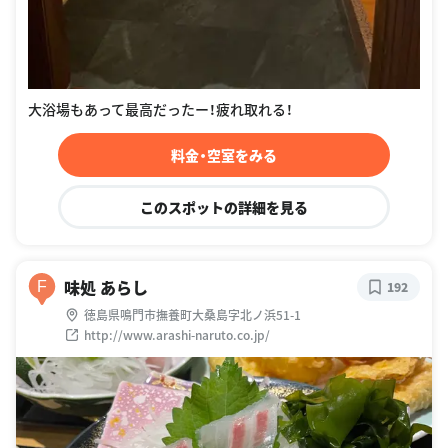
大浴場もあって最高だったー！疲れ取れる！
料金・空室をみる
このスポットの詳細を見る
味処 あらし
F
192
徳島県鳴門市撫養町大桑島字北ノ浜51-1
http://www.arashi-naruto.co.jp/