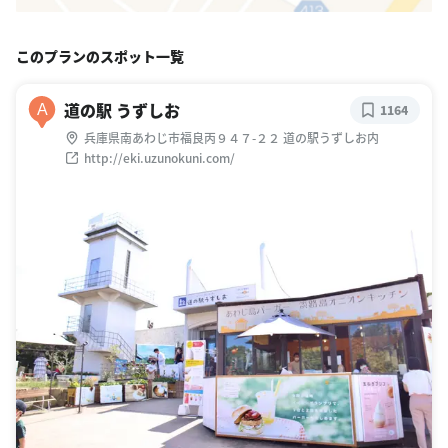
このプランのスポット一覧
道の駅 うずしお
A
1164
兵庫県南あわじ市福良丙９４７-２２ 道の駅うずしお内
http://eki.uzunokuni.com/