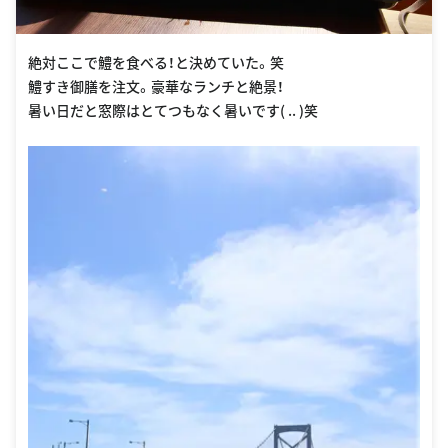
絶対ここで鱧を食べる！と決めていた。笑
鱧すき御膳を注文。豪華なランチと絶景！
暑い日だと窓際はとてつもなく暑いです( .. )笑