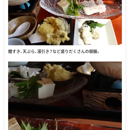
鱧すき、天ぷら、湯引き？など盛りだくさんの御膳。