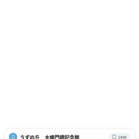
うずの丘 大鳴門橋記念館
D
1448