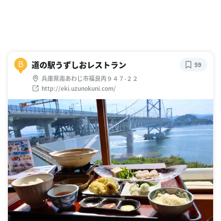
道の駅うずしおレストラン
B
59
兵庫県南あわじ市福良丙９４７-２２
http://eki.uzunokuni.com/