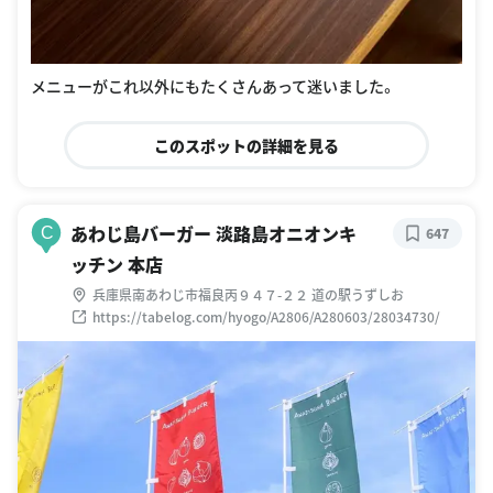
メニューがこれ以外にもたくさんあって迷いました。
このスポットの詳細を見る
あわじ島バーガー 淡路島オニオンキ
C
647
ッチン 本店
兵庫県南あわじ市福良丙９４７-２２ 道の駅うずしお
https://tabelog.com/hyogo/A2806/A280603/28034730/