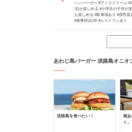
ハンバーガー #アイスクリーム #0歳
児)が楽しめる #小学生の子供が
も楽しめる #駐車場あり #授乳室
#食事持込OK #レストランあり
あわじ島バーガー 淡路島オニオ
淡路島を食べたい！
南あ
ト。