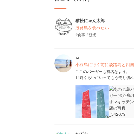
猫松にゃん太郎
淡路島を食べたい！
#食事 #観光
︎︎︎︎︎☺︎
小豆島に行く前に淡路島と四国も
ここのバーガーも有名なよう。
14時くらいにいってもう売り切
かずお