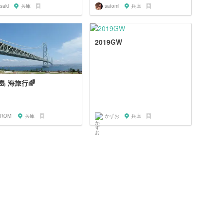
saki
兵庫
satomi
兵庫
2019GW
島 海旅行🌈
IROMI
兵庫
かずお
兵庫