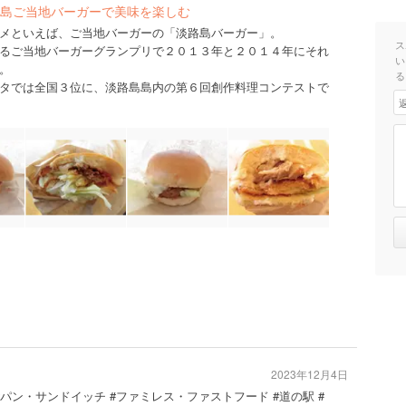
島ご当地バーガーで美味を楽しむ
メといえば、ご当地バーガーの「淡路島バーガー」。
ス
るご当地バーガーグランプリで２０１３年と２０１４年にそれ
い
。
る
タでは全国３位に、淡路島島内の第６回創作料理コンテストで
2023年12月4日
 #パン・サンドイッチ #ファミレス・ファストフード #道の駅 #