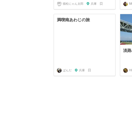
猫松にゃん太郎
兵庫
Mi
満喫南あわじの旅
淡路
ぱんだ
兵庫
H