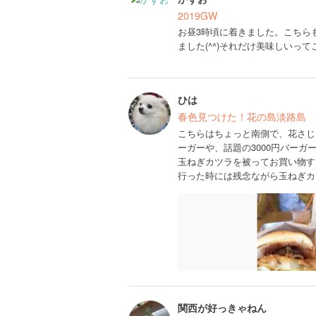
2019GW
お昼3時頃に着きました。こちら
ました(^^)それだけ美味しいっ
ひは
春色見つけた！花の島淡路島
こちらはちょっと南側で、花さじ
ーガーや、話題の3000円バーガ
玉ねぎカツラを被ってお買い物す
行った時には残念ながら玉ねぎカツ
関西が好っきゃねん