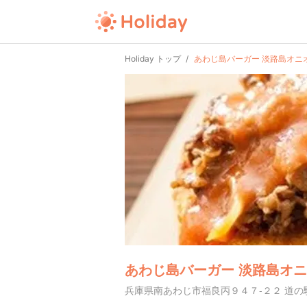
Holiday トップ
あわじ島バーガー 淡路島オニ
あわじ島バーガー 淡路島オニ
兵庫県南あわじ市福良丙９４７-２２ 道の