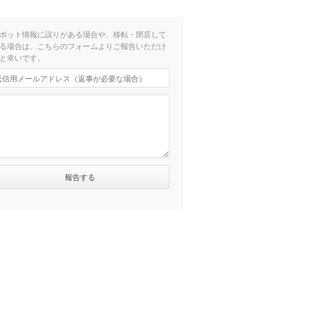
ポット情報に誤りがある場合や、移転・閉店して
る場合は、こちらのフォームよりご報告いただけ
と幸いです。