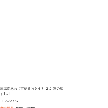
兵庫県南あわじ市福良丙９４７-２２ 道の駅
うずしお
799-52-1157