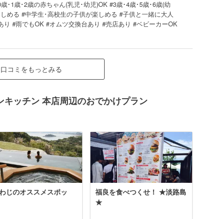
･1歳･2歳の赤ちゃん(乳児･幼児)OK #3歳･4歳･5歳･6歳(幼
楽しめる #中学生･高校生の子供が楽しめる #子供と一緒に大人
あり #雨でもOK #オムツ交換台あり #売店あり #ベビーカーOK
口コミをもっとみる
ンキッチン 本店周辺のおでかけプラン
わじのオススメスポッ
福良を食べつくせ！ ★淡路島
★