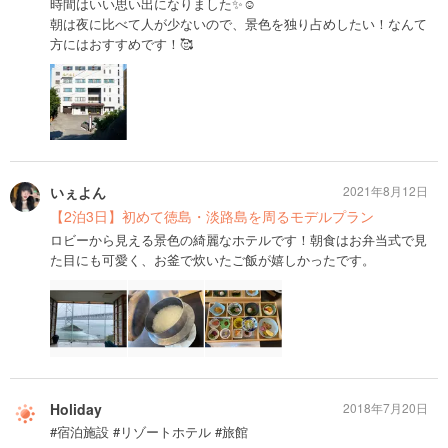
時間はいい思い出になりました✨☺️
朝は夜に比べて人が少ないので、景色を独り占めしたい！なんて
方にはおすすめです！🥰
いぇよん
2021年8月12日
【2泊3日】初めて徳島・淡路島を周るモデルプラン
ロビーから見える景色の綺麗なホテルです！朝食はお弁当式で見
た目にも可愛く、お釜で炊いたご飯が嬉しかったです。
Holiday
2018年7月20日
#宿泊施設 #リゾートホテル #旅館