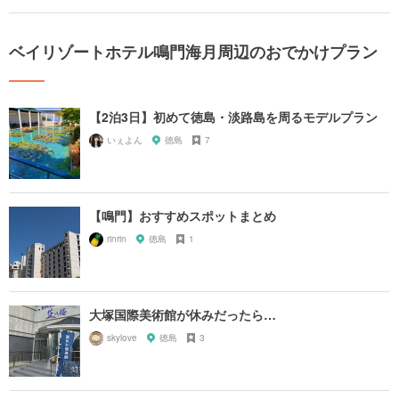
ベイリゾートホテル鳴門海月周辺のおでかけプラン
【2泊3日】初めて徳島・淡路島を周るモデルプラン
いぇよん
徳島
7
【鳴門】おすすめスポットまとめ
rinrin
徳島
1
大塚国際美術館が休みだったら…
skylove
徳島
3