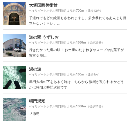
大塚国際美術館
700m
ベイリゾートホテル鳴門海月より約
（徒歩12分）
子連れでもどの絵画もさわれますし、多少暴れてもあんまり目
立たないくらい。...
道の駅 うずしお
1680m
ベイリゾートホテル鳴門海月より約
（徒歩29分）
行きたかった道の駅！ お土産のたまねぎやスープやお菓子が
豊富︎︎☺︎ 鳴...
渦の道
160m
ベイリゾートホテル鳴門海月より約
（徒歩3分）
鳴門大橋の下をあるく時はこちらから 渦潮が見られるかどう
かは時期と時間次第です
鳴門渦潮
1380m
ベイリゾートホテル鳴門海月より約
（徒歩23分）
📍徳島