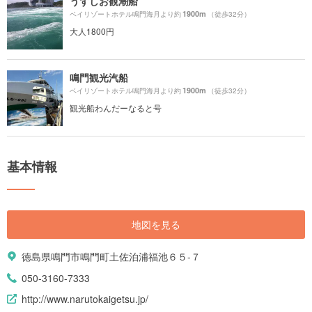
うずしお観潮船
1900m
ベイリゾートホテル鳴門海月より約
（徒歩32分）
大人1800円
鳴門観光汽船
1900m
ベイリゾートホテル鳴門海月より約
（徒歩32分）
観光船わんだーなると号
基本情報
地図を見る
徳島県鳴門市鳴門町土佐泊浦福池６５-７
050-3160-7333
http://www.narutokaigetsu.jp/