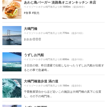
あわじ島バーガー 淡路島オニオンキッチン 本店
1690m
ベイリゾートホテル鳴門海月より約
（徒歩29分）
#食事 #観光
大鳴門橋
770m
ベイリゾートホテル鳴門海月より約
（徒歩13分）
おおお👏👏👏
うずしお汽船
600m
ベイリゾートホテル鳴門海月より約
（徒歩10分）
３日目の朝、昨日濃霧で出航しなかったうずしお汽船が出航す
るとの事で急遽鳴...
大鳴門橋遊歩道 渦の道
160m
ベイリゾートホテル鳴門海月より約
（徒歩3分）
千畳敷展望台からほど近いこの施設は大鳴門橋の真下に位置
し、その下の鳴門海...