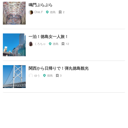
鳴門ぶらぶら
Chie.F
徳島
2
一泊！徳島女一人旅！
くろちゃ
徳島
12
関西から日帰りで！弾丸徳島観光
ゆう
徳島
3