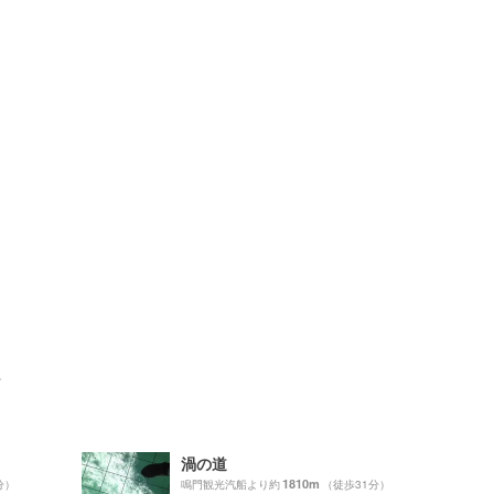
ト
渦の道
1810m
分）
鳴門観光汽船より約
（徒歩31分）