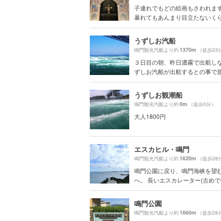
子連れでもどの絵画もさわれま
暴れてもあんまり目立たないくらい
うずしお汽船
1370m
鳴門観光汽船より約
（徒歩23
３日目の朝、昨日濃霧で出航し
ずしお汽船が出航するとの事で急遽
うずしお観潮船
0m
鳴門観光汽船より約
（徒歩0分）
大人1800円
エスカヒル・鳴門
1620m
鳴門観光汽船より約
（徒歩28
鳴門公園に戻り、鳴門海峡を望
へ。 長いエスカレーター(古めで斜
鳴門公園
1660m
鳴門観光汽船より約
（徒歩28