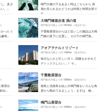
すし、多少
鳴門大橋の下をあるく時はこちらから 渦
。...
潮が見られるかどうかは時期と時間次第で
す
大鳴門橋遊歩道 渦の道
1810m
分）
鳴門観光汽船より約
（徒歩31分）
なかったう
千畳敷展望台からほど近いこの施設は大鳴
鳴...
門橋の真下に位置し、その下の鳴門海...
アオアヲナルトリゾート
1460m
鳴門観光汽船より約
（徒歩25分）
毎日なにかと忙しい日々...喧騒をわすれて
デトックスしたい....！ そ...
千畳敷展望台
1880m
分）
鳴門観光汽船より約
（徒歩32分）
む展望台
徳島と淡路島を結ぶ大鳴門橋をいろんな角
め...
度から眺めてみましょう。まずは、橋...
鳴門山展望台
1690m
分）
鳴門観光汽船より約
（徒歩29分）