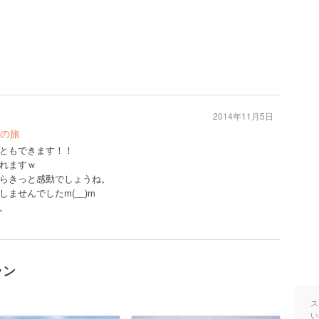
2014年11月5日
の旅
ともできます！！
れますｗ
らきっと感動でしょうね。
ませんでしたm(__)m
。
ラン
ス
い