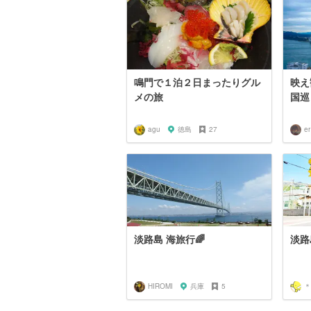
鳴門で１泊２日まったりグル
映え
メの旅
国巡
agu
徳島
27
er
淡路島 海旅行🌈
淡路
HIROMI
兵庫
5
＊