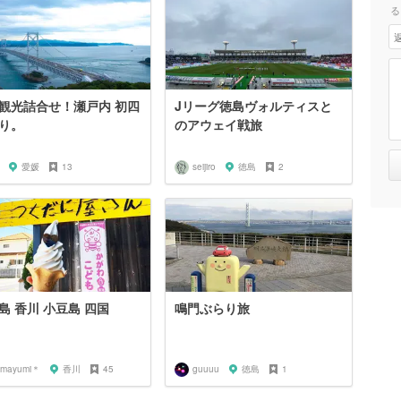
る
観光詰合せ！瀬戸内 初四
Jリーグ徳島ヴォルティスと
り。
のアウェイ戦旅
愛媛
13
seijiro
徳島
2
島 香川 小豆島 四国
鳴門ぶらり旅
mayumi＊
香川
45
guuuu
徳島
1