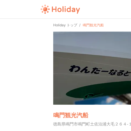
Holiday トップ
鳴門観光汽船
鳴門観光汽船
徳島県鳴門市鳴門町土佐泊浦大毛２６４-