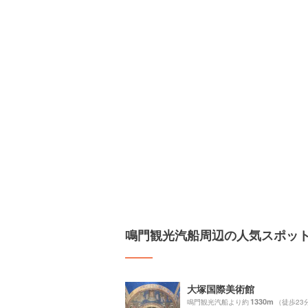
鳴門観光汽船周辺の人気スポッ
大塚国際美術館
1330m
鳴門観光汽船より約
（徒歩23