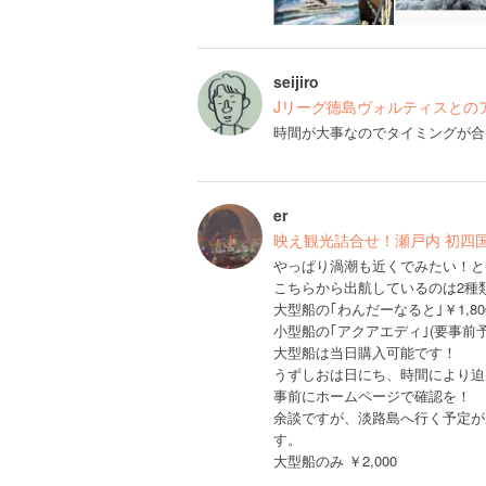
seijiro
Jリーグ徳島ヴォルティスとの
時間が大事なのでタイミングが合
er
映え観光詰合せ！瀬戸内 初四
やっぱり渦潮も近くでみたい！と
こちらから出航しているのは2種
大型船の｢わんだーなると｣￥1,800
小型船の｢アクアエディ｣(要事前予約
大型船は当日購入可能です！
うずしおは日にち、時間により迫
事前にホームページで確認を！
余談ですが、淡路島へ行く予定が
す。
大型船のみ ￥2,000