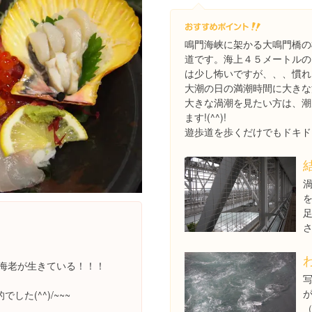
鳴門海峡に架かる大鳴門橋の
道です。海上４５メートルの
は少し怖いですが、、、慣れ
大潮の日の満潮時間に大きな
大きな渦潮を見たい方は、潮
ます!(^^)!
遊歩道を歩くだけでもドキド
。
！海老が生きている！！！
た(^^)/~~~