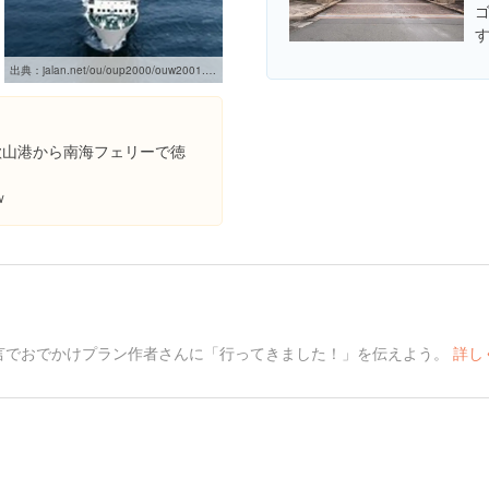
出典：
jalan.net/ou/oup2000/ouw2001.do?afCd=&rootCd=010000&screenId=OUW1302&spotId=guide000000179676
歌山港から南海フェリーで徳
ｗ
言でおでかけプラン作者さんに「行ってきました！」を伝えよう。
詳し