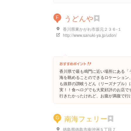
うどんや
F
香川県東かがわ市坂元２３６-１
http://www.sanuki-ya.jp/udon/
香川県で最も鳴門に近い場所にある「
海を眺めることのできるロケーション
も抜群の讃岐うどん（リーズナブル）
実！！食べログでも大変好評のお店で
行きたかったけれど、お腹が満腹で行け
南海フェリー
G
徳島県徳島市南沖洲５丁目７