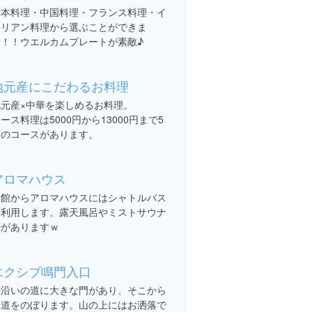
日本料理・中国料理・フランス料理・イ
タリアン料理から選ぶことができま
す！！ウエルカムプレートが素敵♪
地元産にこだわるお料理
地元産×中華を楽しめるお料理。
ース料理は5000円から13000円まで5
つのコースがあります。
アロマハウス
本館からアロマハウスにはシャトルバス
を利用します。露天風呂やミストサウナ
等がありますｗ
エクシブ鳴門入口
海沿いの道に大きな門があり、そこから
坂道をのぼります。山の上にはお洒落で