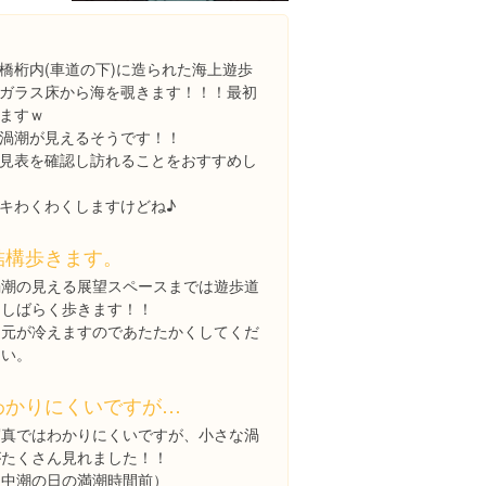
橋桁内(車道の下)に造られた海上遊歩
ガラス床から海を覗きます！！！最初
ますｗ
渦潮が見えるそうです！！
見表を確認し訪れることをおすすめし
キわくわくしますけどね♪
結構歩きます。
渦潮の見える展望スペースまでは遊歩道
をしばらく歩きます！！
足元が冷えますのであたたかくしてくだ
さい。
わかりにくいですが…
写真ではわかりにくいですが、小さな渦
がたくさん見れました！！
（中潮の日の満潮時間前）