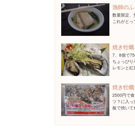
漁師のふ
数量限定、
これがとって
焼き牡蠣
7、8個で7
ちょっぴり
レモンと紅
焼き牡蠣
2500円
ツ？に入っ
板で焼いて