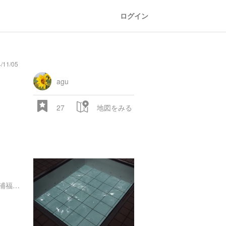
ログイン
/11/05
general
railroad
train
comic
mountain
sports
fishing
bbq
fashion
tradition
music
baby
camera
amusement
aquarium
sea
ball
baer
store
park
agu
27
地図をみる
徳島県鳴門市鳴門町土佐泊浦福池 内 鳴門公園
28.522 px