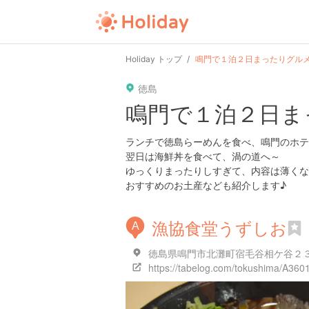
user
pin
tel
time
Holiday トップ
鳴門で１泊２日まったりグル
徳島
date
child
solitary
鳴門で１泊２日ま
tokyo
kanagawa
osaka
ランチで徳島らーめんを食べ、鳴門のホテ
翌日は海鮮丼を食べて、渦の道へ～
ゆっくりまったりしすぎて、内容は薄くな
おすすめのお土産なども紹介します♪
漁協食堂うずしお
A
徳島県鳴門市北灘町宿毛谷相ケ谷２３
https://tabelog.com/tokushima/A36