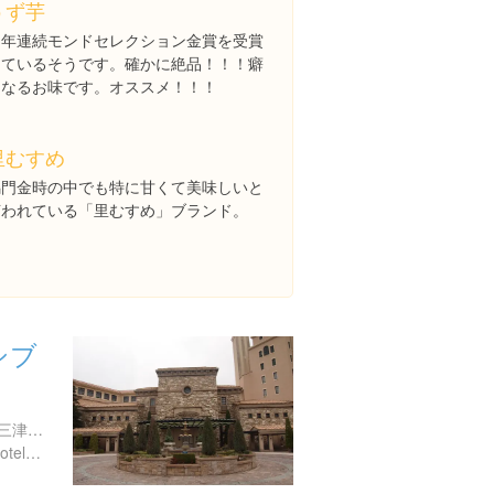
うず芋
６年連続モンドセレクション金賞を受賞
しているそうです。確かに絶品！！！癖
になるお味です。オススメ！！！
里むすめ
鳴門金時の中でも特に甘くて美味しいと
言われている「里むすめ」ブランド。
シブ
徳島県鳴門市北灘町折野上三津167-3
http://reserve.resort.co.jp/hotels/xiv/naru/index.html