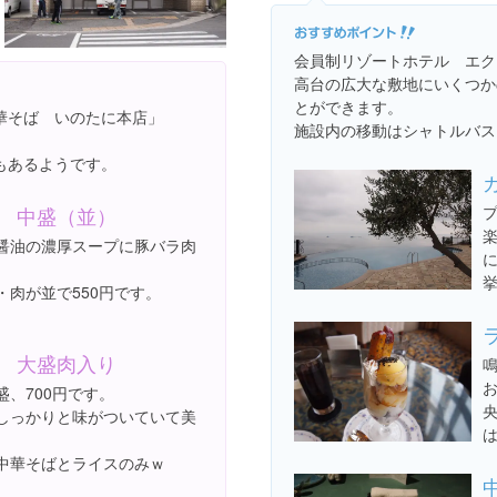
会員制リゾートホテル エク
高台の広大な敷地にいくつか
とができます。
華そば いのたに本店」
施設内の移動はシャトルバス
もあるようです。
 中盛（並）
醤油の濃厚スープに豚バラ肉
・肉が並で550円です。
 大盛肉入り
盛、700円です。
しっかりと味がついていて美
中華そばとライスのみｗ