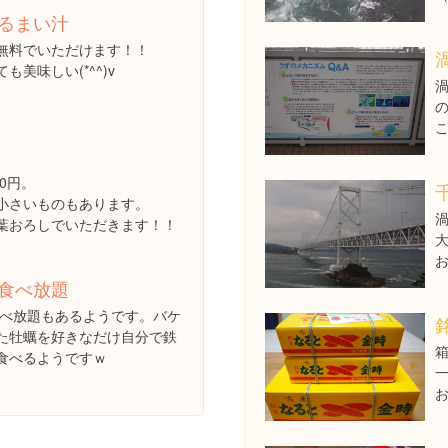
るまい汁
無料でいただけます！！
も美味しい(*^^)v
50円。
小さいものもあります。
葉おろしでいただきます！！
食べ放題
で食べ放題もあるようです。バケ
た牡蠣を好きなだけ自分で鉄
食べるようですｗ
お