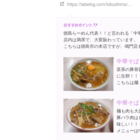
https://tabelog.com/tokushima/A3601/A360101/36000011/
徳島らーめん代表！！と言われる「中
店内は満席で、大変賑わっています。
こちらは徳島市の本店ですが、鳴門店
中華そば
茶系の豚骨
に生卵！！
こちらは麺
中華そば
麺も肉も大
豚バラ肉は
味しい！！
メニューは