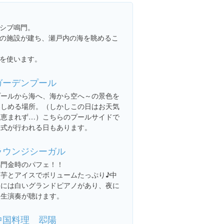
シブ鳴門。
の施設が建ち、瀬戸内の海を眺めるこ
を使います。
ガーデンプール
プールから海へ、海から空へ～の景色を
楽しめる場所。（しかしこの日はお天気
に恵まれず…）こちらのプールサイドで
挙式が行われる日もあります。
ラウンジシーガル
鳴門金時のパフェ！！
お芋とアイスでボリュームたっぷり♪中
央には白いグランドピアノがあり、夜に
は生演奏が聴けます。
中国料理 翆陽