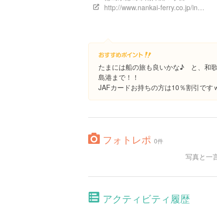
http://www.nankai-ferry.co.jp/index.html
たまには船の旅も良いかな♪ と、和
島港まで！！
JAFカードお持ちの方は10％割引です
フォトレポ
0件
写真と一
アクティビティ履歴