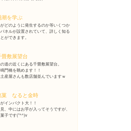
渦潮を学ぶ
渦がどのように発生するのか等いくつか
のパネルが設置されていて、詳しく知る
ことができます。
千畳敷展望台
渦の道の近くにある千畳敷展望台。
大鳴門橋を眺めます！！
お土産屋さんも数店舗並んでいますｗ
銘菓 なると金時
箱がインパクト大！！
一見、中にはお芋が入ってそうですが、
菓子です(*^^)v