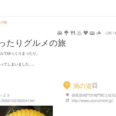
url
guide
hot
type
star
camera
home
settings
profile
print
rank
mail
lock
calendar
access
メの旅
公開: 14
pet
drive
walking
cycling
nature
stroll
art
camp
history
castle
temple
cafe
gourmet
onsen
outdoor
world
public bath
shopping
ったりグルメの旅
heritage
kyoto
hyogo
ルでゆっくりまったり。
ってしまいました…。
渦の道
B
-２３
01/A360102/36004194/
http://www.uzunomichi.jp/