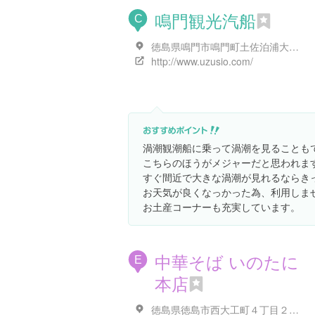
鳴門観光汽船
C
徳島県鳴門市鳴門町土佐泊浦大毛２６４-１
http://www.uzusio.com/
渦潮観潮船に乗って渦潮を見ることも
こちらのほうがメジャーだと思われま
すぐ間近で大きな渦潮が見れるならき
お天気が良くなっかった為、利用しません
お土産コーナーも充実しています。
中華そば いのたに
E
本店
徳島県徳島市西大工町４丁目２５ 猪谷ビル