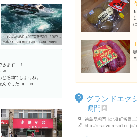
うずしお観潮船（鳴門観光汽船）｜鳴門のお店・企業｜鳴門総合情報 ...
出典：
naruto-mon.jp/corp/narutokanko
できます！！
すｗ
っと感動でしょうね。
でしたm(__)m
グランドエク
D
鳴門