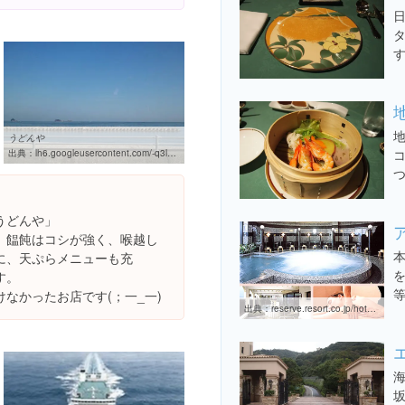
うどんや
コ
出典：
lh6.googleusercontent.com/-q3lC11ow_K4/TqufLOrGi5I/AAAAAAAAAUs/EGTXCK4FbSc/w460-h310/%25E3%2581%2586%25E3%2581%25A9%25E3%2582%2593%25E3%2582%2584
うどんや」
、饂飩はコシが強く、喉越し
に、天ぷらメニューも充
す。
なかったお店です(；一_一)
出典：
reserve.resort.co.jp/hotels../xiv/naru/facility/esthe/index.html