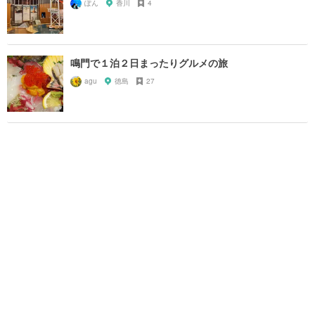
ぽん
香川
4
鳴門で１泊２日まったりグルメの旅
agu
徳島
27