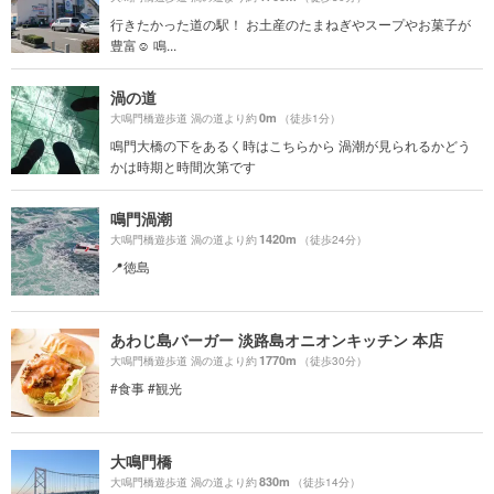
行きたかった道の駅！ お土産のたまねぎやスープやお菓子が
豊富︎︎☺︎ 鳴...
渦の道
0m
大鳴門橋遊歩道 渦の道より約
（徒歩1分）
鳴門大橋の下をあるく時はこちらから 渦潮が見られるかどう
かは時期と時間次第です
鳴門渦潮
1420m
大鳴門橋遊歩道 渦の道より約
（徒歩24分）
📍徳島
あわじ島バーガー 淡路島オニオンキッチン 本店
1770m
大鳴門橋遊歩道 渦の道より約
（徒歩30分）
#食事 #観光
大鳴門橋
830m
大鳴門橋遊歩道 渦の道より約
（徒歩14分）