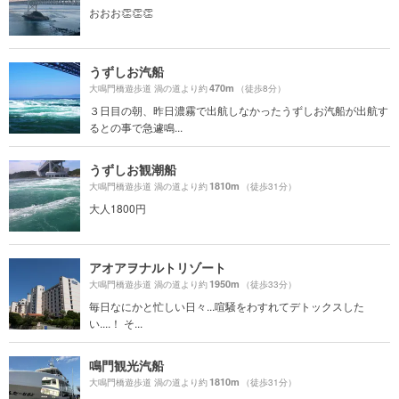
おおお👏👏👏
うずしお汽船
470m
大鳴門橋遊歩道 渦の道より約
（徒歩8分）
３日目の朝、昨日濃霧で出航しなかったうずしお汽船が出航す
るとの事で急遽鳴...
うずしお観潮船
1810m
大鳴門橋遊歩道 渦の道より約
（徒歩31分）
大人1800円
アオアヲナルトリゾート
1950m
大鳴門橋遊歩道 渦の道より約
（徒歩33分）
毎日なにかと忙しい日々...喧騒をわすれてデトックスした
い....！ そ...
鳴門観光汽船
1810m
大鳴門橋遊歩道 渦の道より約
（徒歩31分）