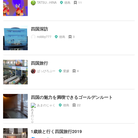
TATSU-.-HINA
徳島
11
四国深訪
nobby777
徳島
0
四国旅行
ぱっぴろぷー
愛媛
4
四国の魅力を満喫できるゴールデンルート
あまのじゃく
徳島
22
1歳娘と行く四国旅行2019