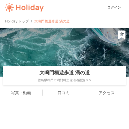
ログイン
Holiday トップ
大鳴門橋遊歩道 渦の道
大鳴門橋遊歩道 渦の道
徳島県鳴門市鳴門町土佐泊浦福池６５
写真・動画
口コミ
アクセス