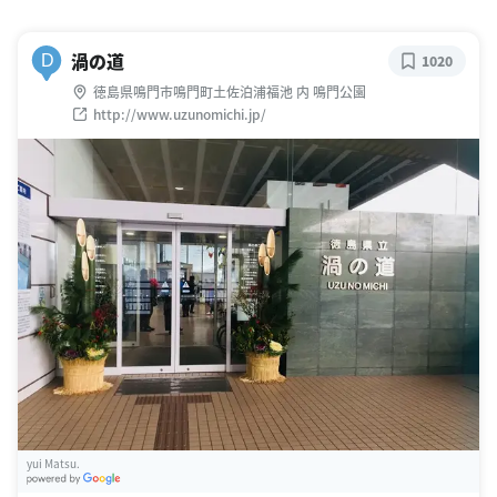
渦の道
D
1020
徳島県鳴門市鳴門町土佐泊浦福池 内 鳴門公園
http://www.uzunomichi.jp/
yui Matsu.
G