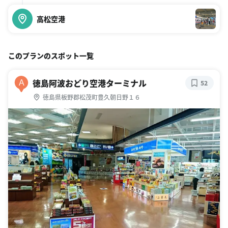
高松空港
このプランのスポット一覧
徳島阿波おどり空港ターミナル
A
52
徳島県板野郡松茂町豊久朝日野１６