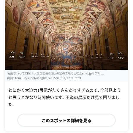
名画さわってOK?! 『大塚国際美術館』の宝のまもりかた(tenki.jpサプリ ...
出典：
tenki.jp/suppl/usagida/2015/03/07/2271.html
とにかく大迫力！展示がたくさんありすぎるので、全部見よう
と思うとかなり時間使います。王道の展示だけ見て回りまし
た。
このスポットの詳細を見る