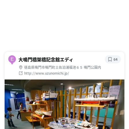
大鳴門橋架橋記念館エディ
E
64
徳島県鳴門市鳴門町土佐泊浦福池６５ 鳴門公園内
http://www.uzunomichi.jp/