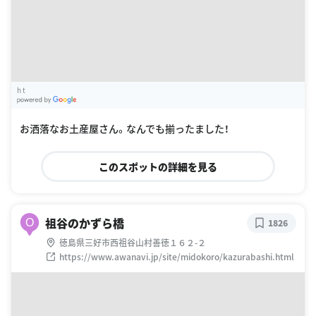
h t
G
oogle Places
お洒落なお土産屋さん。なんでも揃ったました！
このスポットの詳細を見る
祖谷のかずら橋
O
1826
徳島県三好市西祖谷山村善徳１６２-２
https://www.awanavi.jp/site/midokoro/kazurabashi.html