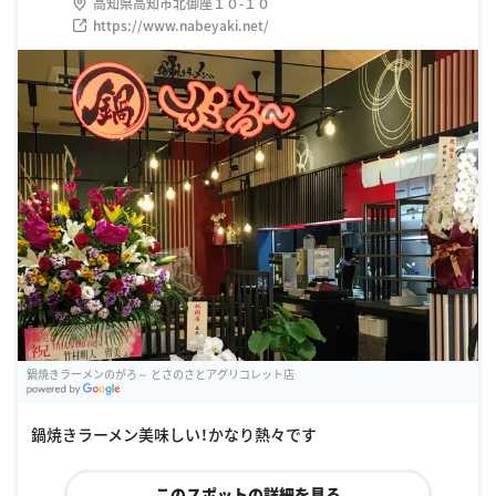
高知県高知市北御座１０-１０
https://www.nabeyaki.net/
鍋焼きラーメンのがろ～ とさのさとアグリコレット店
G
oogle Places
鍋焼きラーメン美味しい！かなり熱々です
このスポットの詳細を見る