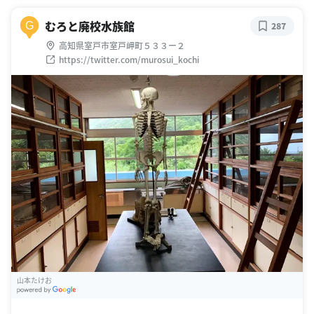
むろと廃校水族館
G
287
高知県室戸市室戸岬町５３３ー２
https://twitter.com/murosui_kochi
山本たけお
G
oogle Places