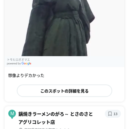
トモヒロオオマエ
G
oogle Places
想像よりデカかった
このスポットの詳細を見る
鍋焼きラーメンのがろ～ とさのさと
M
13
アグリコレット店