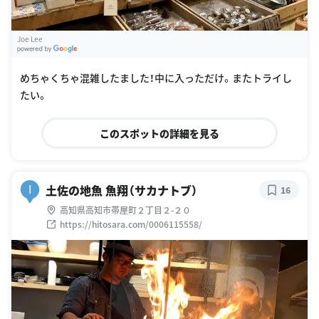
Joe Lee
G
oogle Places
めちゃくちゃ混雑したました！中に入っただけ。またトライし
たい。
このスポットの詳細を見る
土佐の地魚 魚翔（サカナトブ）
I
16
高知県高知市帯屋町２丁目２-２０
https://hitosara.com/0006115558/