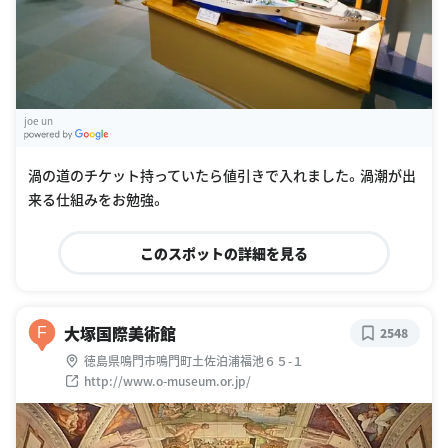
joe un
G
oogle Places
渦の道のチケット持っていたら値引きで入れました。渦潮が出
来る仕組みをお勉強。
このスポットの詳細を見る
大塚国際美術館
F
2548
徳島県鳴門市鳴門町土佐泊浦福池６５-１
http://www.o-museum.or.jp/