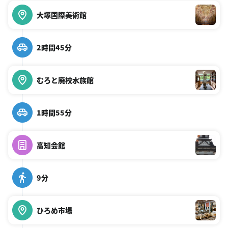
大塚国際美術館
2時間45分
むろと廃校水族館
1時間55分
高知会館
9分
ひろめ市場