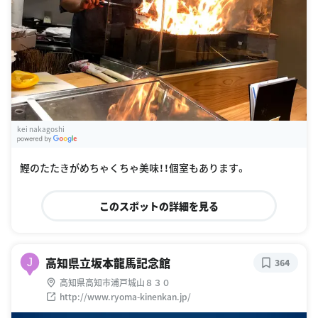
kei nakagoshi
G
oogle Places
鰹のたたきがめちゃくちゃ美味！！個室もあります。
このスポットの詳細を見る
高知県立坂本龍馬記念館
J
364
高知県高知市浦戸城山８３０
http://www.ryoma-kinenkan.jp/