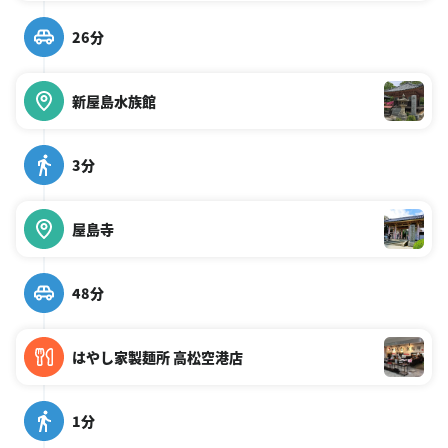
26分
新屋島水族館
3分
屋島寺
48分
はやし家製麺所 高松空港店
1分