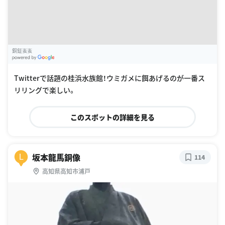
銅鉦蚉蚉
G
oogle Places
Twitterで話題の桂浜水族館！ウミガメに餌あげるのが一番ス
リリングで楽しい。
このスポットの詳細を見る
坂本龍馬銅像
L
114
高知県高知市浦戸