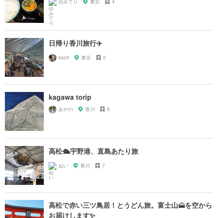
ゆみてり
東京
4
日帰り香川旅行✈️
kaori
東京
0
kagawa torip
あやの
香川
6
高松🛳宇野港、直島あたり旅
ぬい
香川
7
高松で赤い三ツ鳥居！とうどん旅。富士山🗻を空から
お届けします✨