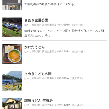
空港到着前の最後の最後はアイスでも。
さぬき空港公園
1090m
はやし家製麺所 高松空港店より約
（徒歩19分）
無料で遊べるアドベンチャー公園！ 飛行機が飛ぶところを間
近で見れたり、子...
かわたうどん
1140m
はやし家製麺所 高松空港店より約
（徒歩20分）
さぬきこどもの国
760m
はやし家製麺所 高松空港店より約
（徒歩13分）
讃岐うどん 空海房
1490m
はやし家製麺所 高松空港店より約
（徒歩25分）