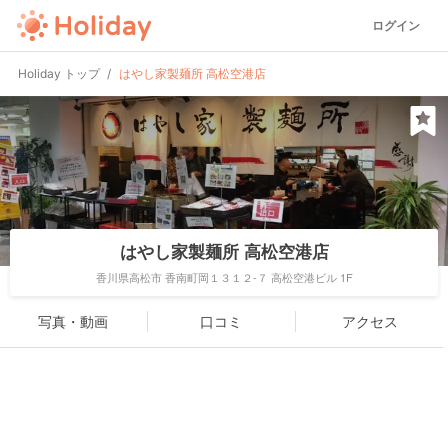
ログイン
Holiday トップ
はやし家製麺所 高松空港店
はやし家製麺所 高松空港店
香川県高松市 香南町岡１３１２-７ 高松空港ビル 1F
写真・動画
口コミ
アクセス