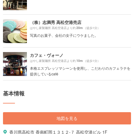
（株）志満秀 高松空港売店
20m
はやし家製麺所 高松空港店より約
（徒歩1分）
写真のお菓子、会社の女子にウケました。
カフェ・ヴォーノ
10m
はやし家製麺所 高松空港店より約
（徒歩1分）
本格エスプレッソマシーンを使用し、こだわりのカフェラテを
提供しているcafé
基本情報
地図を見る
香川県高松市 香南町岡１３１２-７ 高松空港ビル 1F