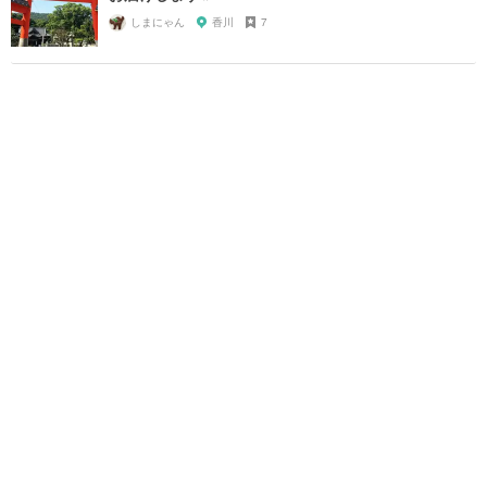
しまにゃん
香川
7