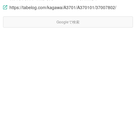
https://tabelog.com/kagawa/A3701/A370101/37007802/
Googleで検索